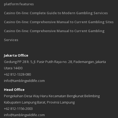
platform features
Casino On-line: Complete Guide to Modern Gambling Services
Casino On-line: Comprehensive Manual to Current Gambling Sites
Casino On-line: Comprehensive Manual to Current Gambling
Services
Jakarta Office
Gedung PP 28 lt. 5, Jl. Pasir Putih Raya no. 28, Pademangan, Jakarta
Utara 14430
+62 812-1328-080
info@tamblingwildlife.com
Head Office
Pengekahan Desa Way Haru Kecamatan Bengkunat Belimbing
Kabupaten Lampung Barat, Provinsi Lampung
+62 812-1156-2003
info@tamblingwildlife.com