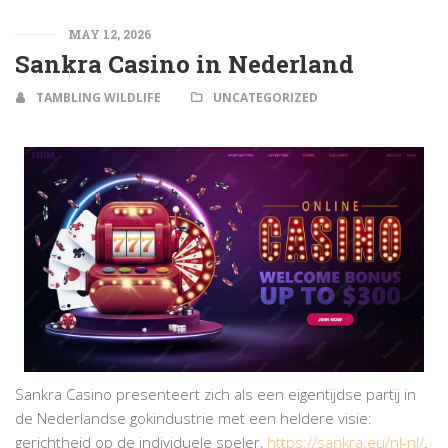
MAY 12, 2026
Sankra Casino in Nederland
TAMBLING WILDLIFE
UNCATEGORIZED
Sankra Casino presenteert zich als een eigentijdse partij in
de Nederlandse gokindustrie met een heldere visie:
gerichtheid op de individuele speler,
https://sankra.eu/nl-nl/
.