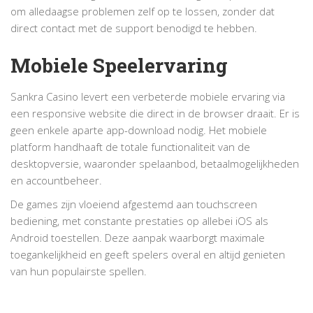
om alledaagse problemen zelf op te lossen, zonder dat
direct contact met de support benodigd te hebben.
Mobiele Speelervaring
Sankra Casino levert een verbeterde mobiele ervaring via
een responsive website die direct in de browser draait. Er is
geen enkele aparte app-download nodig. Het mobiele
platform handhaaft de totale functionaliteit van de
desktopversie, waaronder spelaanbod, betaalmogelijkheden
en accountbeheer.
De games zijn vloeiend afgestemd aan touchscreen
bediening, met constante prestaties op allebei iOS als
Android toestellen. Deze aanpak waarborgt maximale
toegankelijkheid en geeft spelers overal en altijd genieten
van hun populairste spellen.