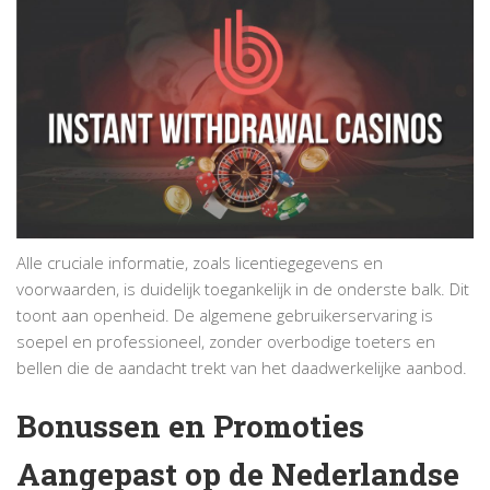
Alle cruciale informatie, zoals licentiegegevens en
voorwaarden, is duidelijk toegankelijk in de onderste balk. Dit
toont aan openheid. De algemene gebruikerservaring is
soepel en professioneel, zonder overbodige toeters en
bellen die de aandacht trekt van het daadwerkelijke aanbod.
Bonussen en Promoties
Aangepast op de Nederlandse