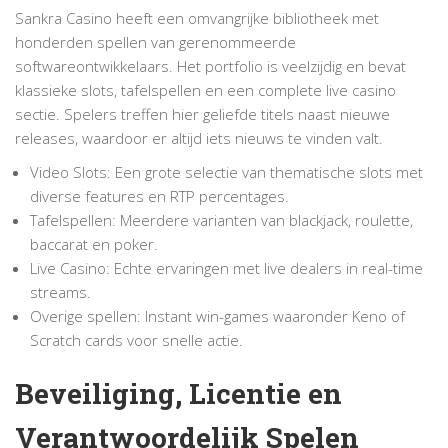
Sankra Casino heeft een omvangrijke bibliotheek met
honderden spellen van gerenommeerde
softwareontwikkelaars. Het portfolio is veelzijdig en bevat
klassieke slots, tafelspellen en een complete live casino
sectie. Spelers treffen hier geliefde titels naast nieuwe
releases, waardoor er altijd iets nieuws te vinden valt.
Video Slots: Een grote selectie van thematische slots met
diverse features en RTP percentages.
Tafelspellen: Meerdere varianten van blackjack, roulette,
baccarat en poker.
Live Casino: Echte ervaringen met live dealers in real-time
streams.
Overige spellen: Instant win-games waaronder Keno of
Scratch cards voor snelle actie.
Beveiliging, Licentie en
Verantwoordelijk Spelen