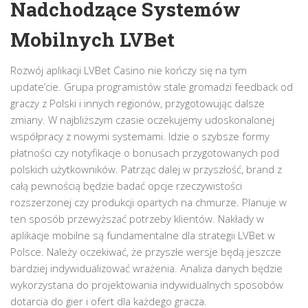
Nadchodzące Systemów
Mobilnych LVBet
Rozwój aplikacji LVBet Casino nie kończy się na tym
update’cie. Grupa programistów stale gromadzi feedback od
graczy z Polski i innych regionów, przygotowując dalsze
zmiany. W najbliższym czasie oczekujemy udoskonalonej
współpracy z nowymi systemami. Idzie o szybsze formy
płatności czy notyfikacje o bonusach przygotowanych pod
polskich użytkowników. Patrząc dalej w przyszłość, brand z
całą pewnością będzie badać opcje rzeczywistości
rozszerzonej czy produkcji opartych na chmurze. Planuje w
ten sposób przewyższać potrzeby klientów. Nakłady w
aplikacje mobilne są fundamentalne dla strategii LVBet w
Polsce. Należy oczekiwać, że przyszłe wersje będą jeszcze
bardziej indywidualizować wrażenia. Analiza danych będzie
wykorzystana do projektowania indywidualnych sposobów
dotarcia do gier i ofert dla każdego gracza.