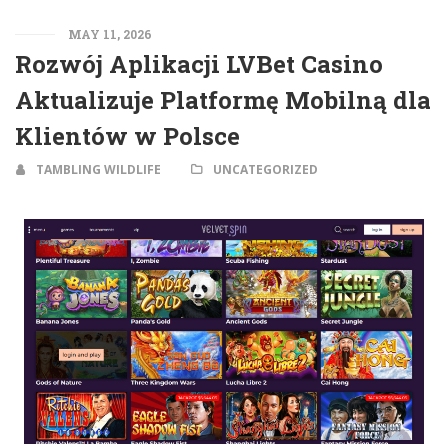
MAY 11, 2026
Rozwój Aplikacji LVBet Casino
Aktualizuje Platformę Mobilną dla
Klientów w Polsce
TAMBLING WILDLIFE
UNCATEGORIZED