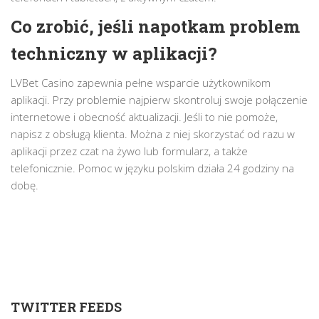
Co zrobić, jeśli napotkam problem
techniczny w aplikacji?
LVBet Casino zapewnia pełne wsparcie użytkownikom
aplikacji. Przy problemie najpierw skontroluj swoje połączenie
internetowe i obecność aktualizacji. Jeśli to nie pomoże,
napisz z obsługą klienta. Można z niej skorzystać od razu w
aplikacji przez czat na żywo lub formularz, a także
telefonicznie. Pomoc w języku polskim działa 24 godziny na
dobę.
TWITTER FEEDS