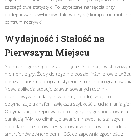
szczegółowe statystyki. To użyteczne narzędzia przy
podejmowaniu wyborów. Tak tworzy się kompletne mobilne
centrum rozrywki.
Wydajność i Stałość na
Pierwszym Miejscu
Nie ma nic gorszego niż zacinająca się aplikacja w kluczowym
momencie gry. Żeby do tego nie doszło, inżynierowie LVBet
położyli nacisk na programistycznej stronie oprogramowania.
Nowa aplikacja stosuje zaawansowanych technik
przechowywania danych w pamięci podręcznej. To
optymalizuje transfer i zwiększa szybkość uruchamiania gier.
Optymalizacji przeprowadzono algorytmy gospodarowania
pamięcią RAM, co eliminuje awariom nawet na starszych
modelach telefonów. Testy prowadzono na wielu modelach
smartfonów z Androidem i iOS, co zapewnia zgodność z