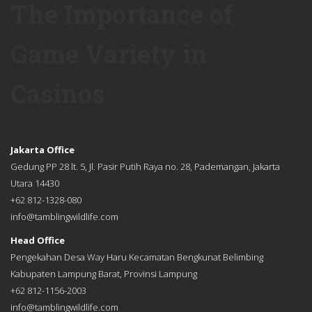
The Importance of
Game Variety in
Casinos
Jakarta Office
Gedung PP 28 lt. 5, Jl. Pasir Putih Raya no. 28, Pademangan, Jakarta
Utara 14430
+62 812-1328-080
info@tamblingwildlife.com
Head Office
Pengekahan Desa Way Haru Kecamatan Bengkunat Belimbing
Kabupaten Lampung Barat, Provinsi Lampung
+62 812-1156-2003
info@tamblingwildlife.com