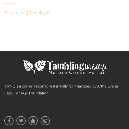
Tweets by @TamblingID
TWNC is a conservation forest initially run/managed by Artha Graha
Peduli or AGP Foundation