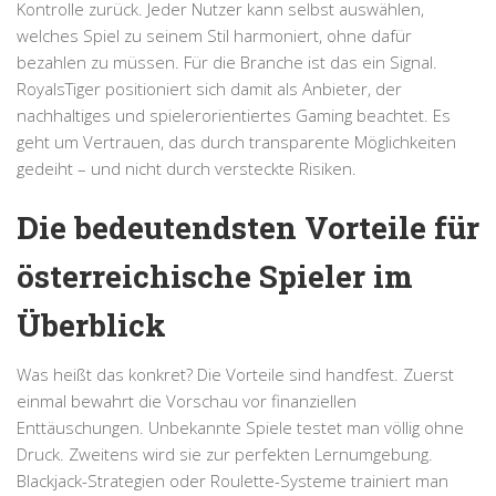
Kontrolle zurück. Jeder Nutzer kann selbst auswählen,
welches Spiel zu seinem Stil harmoniert, ohne dafür
bezahlen zu müssen. Für die Branche ist das ein Signal.
RoyalsTiger positioniert sich damit als Anbieter, der
nachhaltiges und spielerorientiertes Gaming beachtet. Es
geht um Vertrauen, das durch transparente Möglichkeiten
gedeiht – und nicht durch versteckte Risiken.
Die bedeutendsten Vorteile für
österreichische Spieler im
Überblick
Was heißt das konkret? Die Vorteile sind handfest. Zuerst
einmal bewahrt die Vorschau vor finanziellen
Enttäuschungen. Unbekannte Spiele testet man völlig ohne
Druck. Zweitens wird sie zur perfekten Lernumgebung.
Blackjack-Strategien oder Roulette-Systeme trainiert man