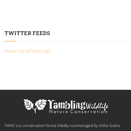
TWITTER FEEDS
Tweets by @TamblingID
TWNC is a conservation forest initially run/managed by Artha Graha