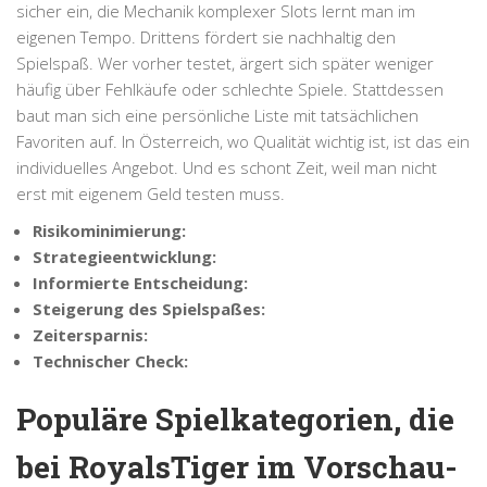
sicher ein, die Mechanik komplexer Slots lernt man im
eigenen Tempo. Drittens fördert sie nachhaltig den
Spielspaß. Wer vorher testet, ärgert sich später weniger
häufig über Fehlkäufe oder schlechte Spiele. Stattdessen
baut man sich eine persönliche Liste mit tatsächlichen
Favoriten auf. In Österreich, wo Qualität wichtig ist, ist das ein
individuelles Angebot. Und es schont Zeit, weil man nicht
erst mit eigenem Geld testen muss.
Risikominimierung:
Strategieentwicklung:
Informierte Entscheidung:
Steigerung des Spielspaßes:
Zeitersparnis:
Technischer Check:
Populäre Spielkategorien, die
bei RoyalsTiger im Vorschau-