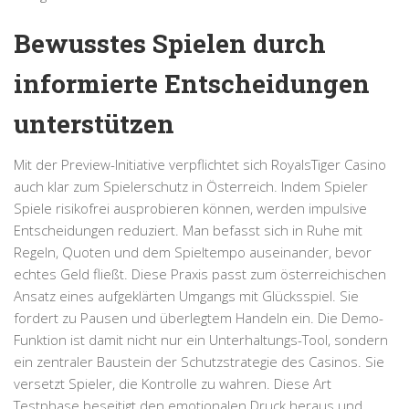
Bewusstes Spielen durch
informierte Entscheidungen
unterstützen
Mit der Preview-Initiative verpflichtet sich RoyalsTiger Casino
auch klar zum Spielerschutz in Österreich. Indem Spieler
Spiele risikofrei ausprobieren können, werden impulsive
Entscheidungen reduziert. Man befasst sich in Ruhe mit
Regeln, Quoten und dem Spieltempo auseinander, bevor
echtes Geld fließt. Diese Praxis passt zum österreichischen
Ansatz eines aufgeklärten Umgangs mit Glücksspiel. Sie
fordert zu Pausen und überlegtem Handeln ein. Die Demo-
Funktion ist damit nicht nur ein Unterhaltungs-Tool, sondern
ein zentraler Baustein der Schutzstrategie des Casinos. Sie
versetzt Spieler, die Kontrolle zu wahren. Diese Art
Testphase beseitigt den emotionalen Druck heraus und