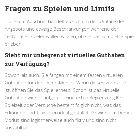
Fragen zu Spielen und Limits
In diesem Abschnitt handelt es sich um den Umfang des
Angebots und etwaige Beschränkungen während der
Testphase. Spieler wollen wissen, ob sie das komplette Spiel
erleben.
Steht mir unbegrenzt virtuelles Guthaben
zur Verfügung?
Sowohl als auch. Sie fangen mit einem festen virtuellen
Guthaben für den Demo-Modus. Wenn dieses verbraucht
ist, öffnen Sie das Spiel erneut. Schon ist das virtuelle
Guthaben wieder aufgefüllt. Eine echte Begrenzung Ihrer
Spielzeit oder Versuche besteht folglich nicht, was das
Erkunden und Trainieren ideal gestaltet. Gewinne im Demo-
Modus sind logischerweise auch fiktiv und sind nicht
auszahlbar.