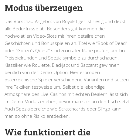
Modus überzeugen
Das Vorschau-Angebot von RoyalsTiger ist riesig und deckt
alle Bedürfnisse ab. Besonders gut kommen die
hochvolatilen Video-Slots mit ihren detailreichen
Geschichten und Bonusspielen an. Titel wie “Book of Dead”
oder “Gonzo’s Quest” sind zu in aller Ruhe prüfen, um ihre
Freispielrunden und Spezialsymbole zu durchschauen.
Klassiker wie Roulette, Blackjack und Baccarat gewinnen
deutlich von der Demo-Option. Hier erproben
österreichische Spieler verschiedene Varianten und setzen
ihre Taktiken testweise um. Selbst die lebendige
Atmosphäre des Live-Casinos mit echten Dealern lässt sich
im Demo-Modus erleben, bevor man sich an den Tisch setzt.
Auch Spezialbereiche wie Scratchcards oder Slingo kann
man so ohne Risiko entdecken.
Wie funktioniert die