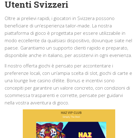
Utenti Svizzeri
Oltre ai prelievi rapidi, i giocatori in Svizzera possono
beneficiare di un’esperienza tailor-made. La nostra
piattaforma di gioco è progettata per essere utilizzabile in
modo eccellente da qualsiasi dispositivo, dovunque siate nel
paese. Garantiamo un supporto clienti rapido e preparato,
disponibile anche in italiano, per assistervi in ogni evenienza.
Il nostro offerta giochi è pensato per accontentare i
preferenze locali, con un’ampia scelta di slot, giochi di carte e
una lounge live casino d’élite. Bonus e incentivi sono
concepiti per garantire un valore concreto, con condizioni di
scommessa trasparenti e corrette, pensate per guidarvi
nella vostra avventura di gioco.