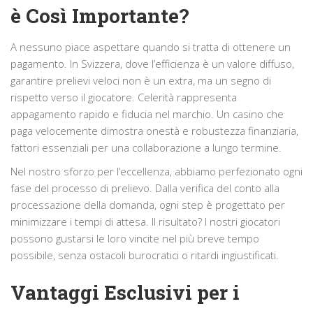
è Così Importante?
A nessuno piace aspettare quando si tratta di ottenere un
pagamento. In Svizzera, dove l’efficienza è un valore diffuso,
garantire prelievi veloci non è un extra, ma un segno di
rispetto verso il giocatore. Celerità rappresenta
appagamento rapido e fiducia nel marchio. Un casino che
paga velocemente dimostra onestà e robustezza finanziaria,
fattori essenziali per una collaborazione a lungo termine.
Nel nostro sforzo per l’eccellenza, abbiamo perfezionato ogni
fase del processo di prelievo. Dalla verifica del conto alla
processazione della domanda, ogni step è progettato per
minimizzare i tempi di attesa. Il risultato? I nostri giocatori
possono gustarsi le loro vincite nel più breve tempo
possibile, senza ostacoli burocratici o ritardi ingiustificati.
Vantaggi Esclusivi per i