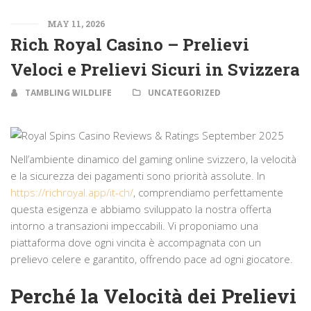
MAY 11, 2026
Rich Royal Casino – Prelievi
Veloci e Prelievi Sicuri in Svizzera
TAMBLING WILDLIFE
UNCATEGORIZED
Nell’ambiente dinamico del gaming online svizzero, la velocità
e la sicurezza dei pagamenti sono priorità assolute. In
https://richroyal.app/it-ch/
, comprendiamo perfettamente
questa esigenza e abbiamo sviluppato la nostra offerta
intorno a transazioni impeccabili. Vi proponiamo una
piattaforma dove ogni vincita è accompagnata con un
prelievo celere e garantito, offrendo pace ad ogni giocatore.
Perché la Velocità dei Prelievi