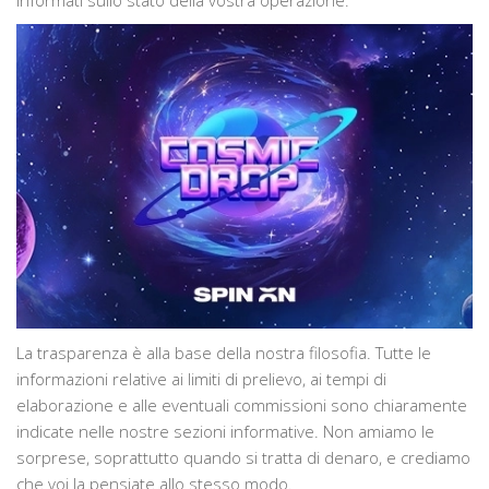
La trasparenza è alla base della nostra filosofia. Tutte le
informazioni relative ai limiti di prelievo, ai tempi di
elaborazione e alle eventuali commissioni sono chiaramente
indicate nelle nostre sezioni informative. Non amiamo le
sorprese, soprattutto quando si tratta di denaro, e crediamo
che voi la pensiate allo stesso modo.