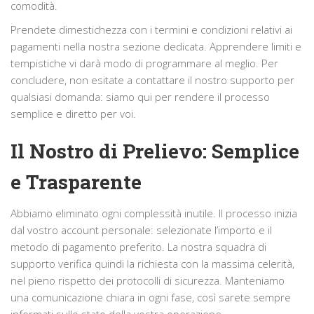
comodità.
Prendete dimestichezza con i termini e condizioni relativi ai
pagamenti nella nostra sezione dedicata. Apprendere limiti e
tempistiche vi darà modo di programmare al meglio. Per
concludere, non esitate a contattare il nostro supporto per
qualsiasi domanda: siamo qui per rendere il processo
semplice e diretto per voi.
Il Nostro di Prelievo: Semplice
e Trasparente
Abbiamo eliminato ogni complessità inutile. Il processo inizia
dal vostro account personale: selezionate l’importo e il
metodo di pagamento preferito. La nostra squadra di
supporto verifica quindi la richiesta con la massima celerità,
nel pieno rispetto dei protocolli di sicurezza. Manteniamo
una comunicazione chiara in ogni fase, così sarete sempre
informati sullo stato della vostra operazione.