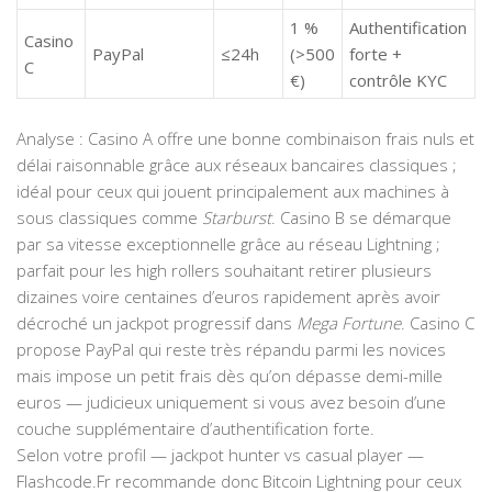
1 %
Authentification
Casino
PayPal
≤24h
(>500
forte +
C
€)
contrôle KYC
Analyse : Casino A offre une bonne combinaison frais nuls et
délai raisonnable grâce aux réseaux bancaires classiques ;
idéal pour ceux qui jouent principalement aux machines à
sous classiques comme
Starburst
. Casino B se démarque
par sa vitesse exceptionnelle grâce au réseau Lightning ;
parfait pour les high rollers souhaitant retirer plusieurs
dizaines voire centaines d’euros rapidement après avoir
décroché un jackpot progressif dans
Mega Fortune
. Casino C
propose PayPal qui reste très répandu parmi les novices
mais impose un petit frais dès qu’on dépasse demi-mille
euros — judicieux uniquement si vous avez besoin d’une
couche supplémentaire d’authentification forte.
Selon votre profil — jackpot hunter vs casual player —
Flashcode.Fr recommande donc Bitcoin Lightning pour ceux