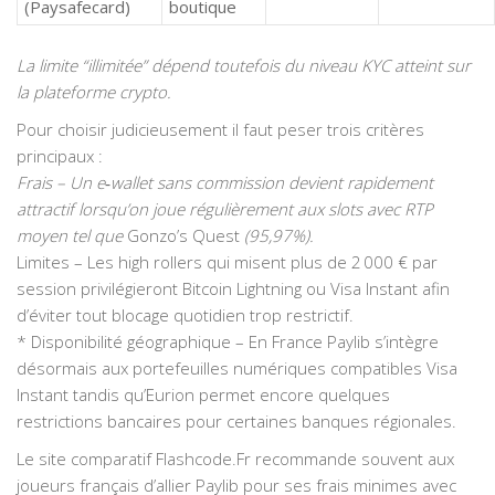
(Paysafecard)
boutique
La limite “illimitée” dépend toutefois du niveau KYC atteint sur
la plateforme crypto.
Pour choisir judicieusement il faut peser trois critères
principaux :
Frais – Un e‑wallet sans commission devient rapidement
attractif lorsqu’on joue régulièrement aux slots avec RTP
moyen tel que
Gonzo’s Quest
(95,97%).
Limites – Les high rollers qui misent plus de 2 000 € par
session privilégieront Bitcoin Lightning ou Visa Instant afin
d’éviter tout blocage quotidien trop restrictif.
* Disponibilité géographique – En France Paylib s’intègre
désormais aux portefeuilles numériques compatibles Visa
Instant tandis qu’Eurion permet encore quelques
restrictions bancaires pour certaines banques régionales.
Le site comparatif Flashcode.Fr recommande souvent aux
joueurs français d’allier Paylib pour ses frais minimes avec