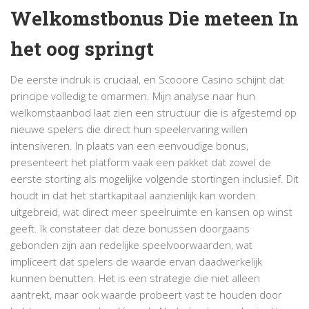
Welkomstbonus Die meteen In
het oog springt
De eerste indruk is cruciaal, en Scooore Casino schijnt dat
principe volledig te omarmen. Mijn analyse naar hun
welkomstaanbod laat zien een structuur die is afgestemd op
nieuwe spelers die direct hun speelervaring willen
intensiveren. In plaats van een eenvoudige bonus,
presenteert het platform vaak een pakket dat zowel de
eerste storting als mogelijke volgende stortingen inclusief. Dit
houdt in dat het startkapitaal aanzienlijk kan worden
uitgebreid, wat direct meer speelruimte en kansen op winst
geeft. Ik constateer dat deze bonussen doorgaans
gebonden zijn aan redelijke speelvoorwaarden, wat
impliceert dat spelers de waarde ervan daadwerkelijk
kunnen benutten. Het is een strategie die niet alleen
aantrekt, maar ook waarde probeert vast te houden door