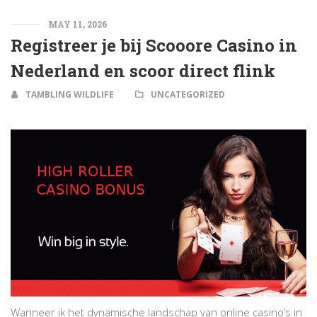
MAY 11, 2026
Registreer je bij Scooore Casino in
Nederland en scoor direct flink
TAMBLING WILDLIFE
UNCATEGORIZED
Wanneer ik het dynamische landschap van online casino’s in