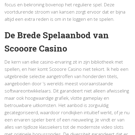
focus en bekroning bovenop het reguliere spel. Deze
voortdurende stroom van kansen zorgt ervoor dat er bijna
altijd een extra reden is om in te loggen en te spelen.
De Brede Spelaanbod van
Scooore Casino
De kern van elke casino-ervaring zit in zijn bibliotheek met
spellen, en hier komt Scooore Casino niet tekort. Ik heb een
uitgebreide selectie aangetroffen van honderden titels,
aangeboden door ‘s werelds meest vooraanstaande
softwareontwikkelaars. Dit garandeert niet alleen afwisseling
maar ook hoogwaardige grafiek, vlotte gameplay en
betrouwbare uitkomsten. Het aanbod is zorgvuldig
gecategoriseerd, waardoor rondkijken intuïtief werkt, of je nu
een ervaren speler bent of een nieuweling. Je vindt er van
alles van tijdloze klassiekers tot de modernste video slots
met originele bonusrondes. De diversiteit garandeert dat er