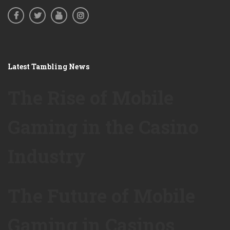
Latest Tambling News
The Rise of Mobile
Gaming in the Casino
Industry
The Future of Mobile
Gaming in Casinos