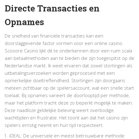
Directe Transacties en
Opnames
De snelheid van financiële transacties kan een
doorslaggevende factor vormen voor een online casino.
Scooore Casino lijkt dit te onderkennen door een ruim scala
aan betaalmethoden aan te bieden die zijn toegespitst op de
Nederlandse markt. Ik weet ervaren dat zowel stortingen als
uitbetalingsverzoeken worden geprocesed met een
opmerkelijke doeltreffendheid. Stortingen zijn doorgaans
meteen zichtbaar op de spelersaccount, wat een snelle start
toelaat. Bij opnames varieert de doorlooptijd per methode,
maar het platform tracht deze zo beperkt mogelijk te maken.
Deze naadloze geldelijke beleving weert overbodige
wachttijden en frustratie. Het toont aan dat het casino zijn
spelers ernstig neemt en hun tijd respecteert.
iDEAL: De universele en meest betrouwbare methode