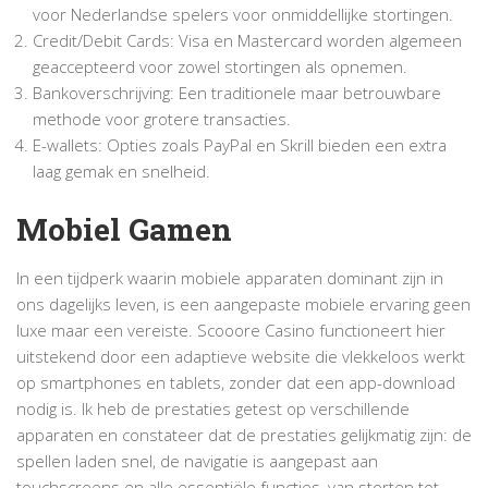
voor Nederlandse spelers voor onmiddellijke stortingen.
Credit/Debit Cards: Visa en Mastercard worden algemeen
geaccepteerd voor zowel stortingen als opnemen.
Bankoverschrijving: Een traditionele maar betrouwbare
methode voor grotere transacties.
E-wallets: Opties zoals PayPal en Skrill bieden een extra
laag gemak en snelheid.
Mobiel Gamen
In een tijdperk waarin mobiele apparaten dominant zijn in
ons dagelijks leven, is een aangepaste mobiele ervaring geen
luxe maar een vereiste. Scooore Casino functioneert hier
uitstekend door een adaptieve website die vlekkeloos werkt
op smartphones en tablets, zonder dat een app-download
nodig is. Ik heb de prestaties getest op verschillende
apparaten en constateer dat de prestaties gelijkmatig zijn: de
spellen laden snel, de navigatie is aangepast aan
touchscreens en alle essentiële functies, van storten tot