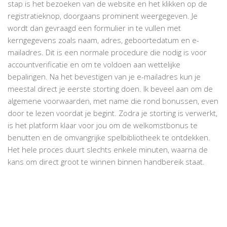
stap is het bezoeken van de website en het klikken op de
registratieknop, doorgaans prominent weergegeven. Je
wordt dan gevraagd een formulier in te vullen met
kerngegevens zoals naam, adres, geboortedatum en e-
mailadres. Dit is een normale procedure die nodig is voor
accountverificatie en om te voldoen aan wettelijke
bepalingen. Na het bevestigen van je e-mailadres kun je
meestal direct je eerste storting doen. Ik beveel aan om de
algemene voorwaarden, met name die rond bonussen, even
door te lezen voordat je begint. Zodra je storting is verwerkt,
is het platform klaar voor jou om de welkomstbonus te
benutten en de omvangrijke spelbibliotheek te ontdekken.
Het hele proces duurt slechts enkele minuten, waarna de
kans om direct groot te winnen binnen handbereik staat.