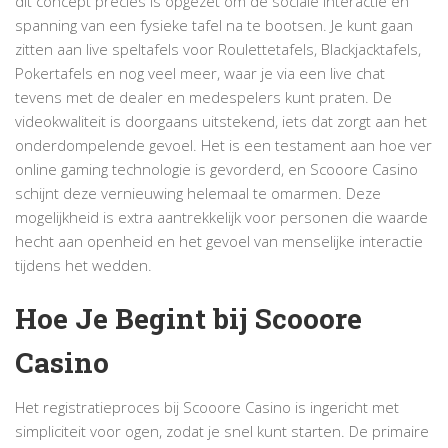
dit concept precies is opgezet om de sociale interactie en
spanning van een fysieke tafel na te bootsen. Je kunt gaan
zitten aan live speltafels voor Roulettetafels, Blackjacktafels,
Pokertafels en nog veel meer, waar je via een live chat
tevens met de dealer en medespelers kunt praten. De
videokwaliteit is doorgaans uitstekend, iets dat zorgt aan het
onderdompelende gevoel. Het is een testament aan hoe ver
online gaming technologie is gevorderd, en Scooore Casino
schijnt deze vernieuwing helemaal te omarmen. Deze
mogelijkheid is extra aantrekkelijk voor personen die waarde
hecht aan openheid en het gevoel van menselijke interactie
tijdens het wedden.
Hoe Je Begint bij Scooore
Casino
Het registratieproces bij Scooore Casino is ingericht met
simpliciteit voor ogen, zodat je snel kunt starten. De primaire