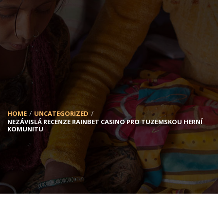
HOME
UNCATEGORIZED
NEZÁVISLÁ RECENZE RAINBET CASINO PRO TUZEMSKOU HERNÍ
KOMUNITU