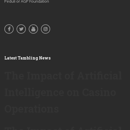
Peduli or AGP Foundation
Latest Tambling News
The Impact of Artificial
Intelligence on Casino
Operations