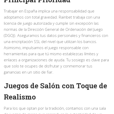
Trabajar en España implica una responsabilidad que
adoptamos con total gravedad. Rainbet trabaja con una
licencia de juego autorizada y cumple sin excepción las
normas de la Dirección General de Ordenación del Juego
(DGOJ). Aseguramos tus datos personales y financieros con
una encriptación SSL del nivel que utilizan los bancos.
Asimismo, impulsamos el juego responsable con
herramientas para que tú mismo establezcas límites y
enlaces a organizaciones de ayuda. Tu sosiego es clave para
que solo te ocupes de disfrutar y conmemorar tus
ganancias en un sitio de fiar.
Juegos de Salón con Toque de
Realismo
Para los que optan por la tradición, contamos con una sala