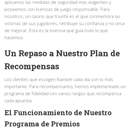
aplicamos las medidas de seguridad más exigentes y
poseemos con licencias de juego responsable. Para
nosotros, un casino que triunfa es el que conmemora las
victorias de sus jugadores, retribuye su confianza y no cesa
de mejorar. Esta es la esencia que guía todo lo que
hacemos.
Un Repaso a Nuestro Plan de
Recompensas
Los clientes que escogen Rainbet cada día son lo más
importante. Para recompensarlos, hemos implementado un
programa de fidelidad con varios rangos que recompensa
cada apuesta.
El Funcionamiento de Nuestro
Programa de Premios