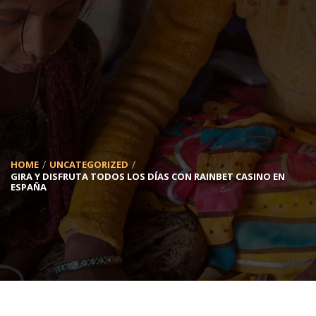
HOME
UNCATEGORIZED
GIRA Y DISFRUTA TODOS LOS DÍAS CON RAINBET CASINO EN
ESPAÑA