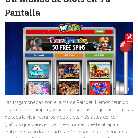
Pantalla
Las tragamonedas son el alma de Rainbet. Hemos reunido
una colección amplia y variada, desde las máquinas de frutas
de toda la vida hasta los video slots más actuales, con
gráficos que parecen de cine y tramas que te atrapan.
Trabajamos con los estudios más importantes, lo que nos