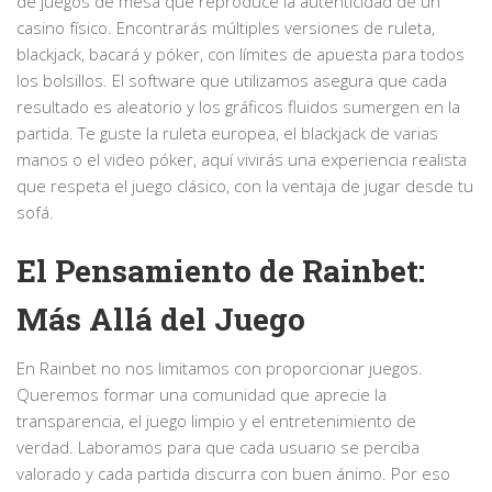
de juegos de mesa que reproduce la autenticidad de un
casino físico. Encontrarás múltiples versiones de ruleta,
blackjack, bacará y póker, con límites de apuesta para todos
los bolsillos. El software que utilizamos asegura que cada
resultado es aleatorio y los gráficos fluidos sumergen en la
partida. Te guste la ruleta europea, el blackjack de varias
manos o el video póker, aquí vivirás una experiencia realista
que respeta el juego clásico, con la ventaja de jugar desde tu
sofá.
El Pensamiento de Rainbet:
Más Allá del Juego
En Rainbet no nos limitamos con proporcionar juegos.
Queremos formar una comunidad que aprecie la
transparencia, el juego limpio y el entretenimiento de
verdad. Laboramos para que cada usuario se perciba
valorado y cada partida discurra con buen ánimo. Por eso