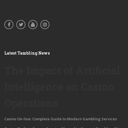
Latest Tambling News
The Impact of Artificial
Intelligence on Casino
Operations
Casino On-line: Complete Guide to Modern Gambling Services