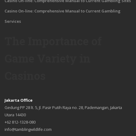
Casino On-line: Comprehensive Manual to Current Gambling Sites
Casino On-line: Comprehensive Manual to Current Gambling
Services
The Importance of
Game Variety in
Casinos
Jakarta Office
Gedung PP 28 lt. 5, Jl. Pasir Putih Raya no. 28, Pademangan, Jakarta
Utara 14430
+62 812-1328-080
info@tamblingwildlife.com