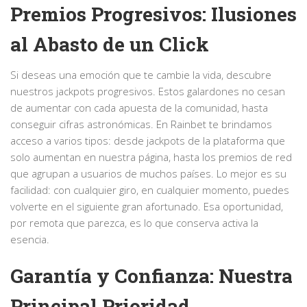
Premios Progresivos: Ilusiones
al Abasto de un Click
Si deseas una emoción que te cambie la vida, descubre
nuestros jackpots progresivos. Estos galardones no cesan
de aumentar con cada apuesta de la comunidad, hasta
conseguir cifras astronómicas. En Rainbet te brindamos
acceso a varios tipos: desde jackpots de la plataforma que
solo aumentan en nuestra página, hasta los premios de red
que agrupan a usuarios de muchos países. Lo mejor es su
facilidad: con cualquier giro, en cualquier momento, puedes
volverte en el siguiente gran afortunado. Esa oportunidad,
por remota que parezca, es lo que conserva activa la
esencia.
Garantía y Confianza: Nuestra
Principal Prioridad