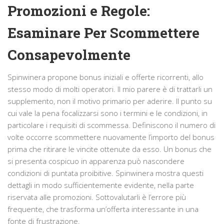
Promozioni e Regole:
Esaminare Per Scommettere
Consapevolmente
Spinwinera propone bonus iniziali e offerte ricorrenti, allo
stesso modo di molti operatori. Il mio parere è di trattarli un
supplemento, non il motivo primario per aderire. Il punto su
cui vale la pena focalizzarsi sono i termini e le condizioni, in
particolare i requisiti di scommessa. Definiscono il numero di
volte occorre scommettere nuovamente l’importo del bonus
prima che ritirare le vincite ottenute da esso. Un bonus che
si presenta cospicuo in apparenza può nascondere
condizioni di puntata proibitive. Spinwinera mostra questi
dettagli in modo sufficientemente evidente, nella parte
riservata alle promozioni. Sottovalutarli è l’errore più
frequente, che trasforma un’offerta interessante in una
fonte di frustrazione.