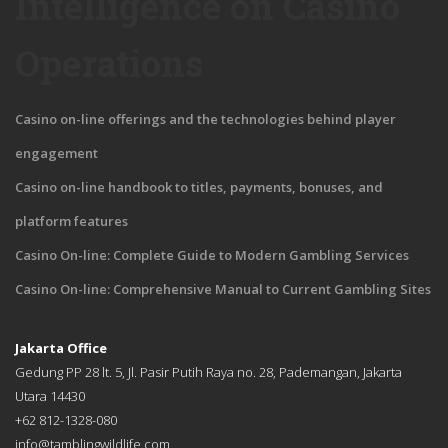
Intelligence on Casino
Operations
Casino on-line offerings and the technologies behind player
engagement
Casino on-line handbook to titles, payments, bonuses, and
platform features
Casino On-line: Complete Guide to Modern Gambling Services
Casino On-line: Comprehensive Manual to Current Gambling Sites
Jakarta Office
Gedung PP 28 lt. 5, Jl. Pasir Putih Raya no. 28, Pademangan, Jakarta
Utara 14430
+62 812-1328-080
info@tamblingwildlife.com