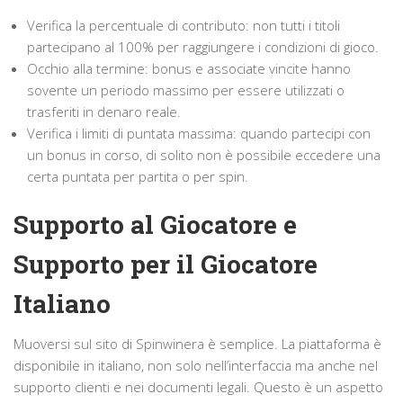
Verifica la percentuale di contributo: non tutti i titoli
partecipano al 100% per raggiungere i condizioni di gioco.
Occhio alla termine: bonus e associate vincite hanno
sovente un periodo massimo per essere utilizzati o
trasferiti in denaro reale.
Verifica i limiti di puntata massima: quando partecipi con
un bonus in corso, di solito non è possibile eccedere una
certa puntata per partita o per spin.
Supporto al Giocatore e
Supporto per il Giocatore
Italiano
Muoversi sul sito di Spinwinera è semplice. La piattaforma è
disponibile in italiano, non solo nell’interfaccia ma anche nel
supporto clienti e nei documenti legali. Questo è un aspetto