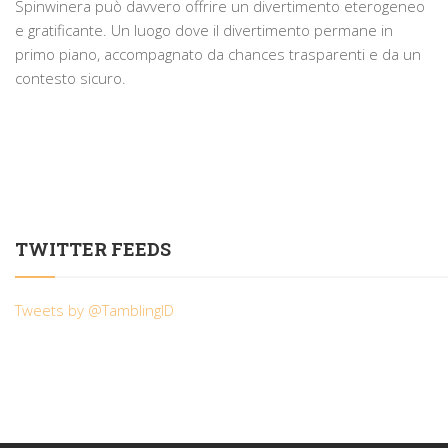
Spinwinera può davvero offrire un divertimento eterogeneo
e gratificante. Un luogo dove il divertimento permane in
primo piano, accompagnato da chances trasparenti e da un
contesto sicuro.
TWITTER FEEDS
Tweets by @TamblingID