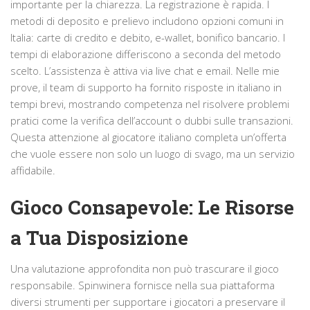
importante per la chiarezza. La registrazione è rapida. I
metodi di deposito e prelievo includono opzioni comuni in
Italia: carte di credito e debito, e-wallet, bonifico bancario. I
tempi di elaborazione differiscono a seconda del metodo
scelto. L’assistenza è attiva via live chat e email. Nelle mie
prove, il team di supporto ha fornito risposte in italiano in
tempi brevi, mostrando competenza nel risolvere problemi
pratici come la verifica dell’account o dubbi sulle transazioni.
Questa attenzione al giocatore italiano completa un’offerta
che vuole essere non solo un luogo di svago, ma un servizio
affidabile.
Gioco Consapevole: Le Risorse
a Tua Disposizione
Una valutazione approfondita non può trascurare il gioco
responsabile. Spinwinera fornisce nella sua piattaforma
diversi strumenti per supportare i giocatori a preservare il