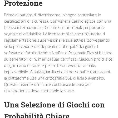
Protezione
Prima di parlare di divertimento, bisogna controllare le
certificazioni di sicurezza. Spinwinera Casino agisce con una
licenza internazionale. Costituisce un iniziale, importante
segnale di affidabilità. La licenza implica che un’autorità di
regolamentazione supervisiona le sue attività, sorvegliando
sulla protezione dei depositi e sull’equità dei giochi. I
software di fornitori come NetEnt e Pragmatic Play si basano
su generatori di numeri casuali certificati. Ciascun giro di slot
o ogni mano di carte è pertanto un evento casuale,
imprevedibile. A salvaguardia di dati personali e transazioni,
la piattaforma usa una crittografia SSL di livello avanzato.
Questo insieme di misure costituisce le basi per
un’esperienza dove conta solo la sorte.
Una Selezione di Giochi con
Probabilità Chiare