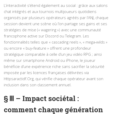
L’interactivité s’étend également au social : grâce aux salons
chat intégrés et aux tournois multijoueurs quotidiens
organisés par plusieurs opérateurs agréés par l’ANJ, chaque
session devient une scène où l’on partage ses gains et ses
stratégies de mise (« wagering ») avec une communauté
francophone active sur Discord ou Telegram. Les
fonctionnalités telles que « cascading reels », « mega‑wilds »
ou encore « buy‑feature » offrent une profondeur
stratégique comparable à celle d’un jeu vidéo RPG ; ainsi
même sur smartphone Android ou iPhone, le joueur
bénéficie d’une expérience riche sans sacrifier la sécurité
imposée par les licences françaises délivrées via
Httpsaractidf.Org, qui vérifie chaque opérateur avant son
inclusion dans son classement annuel.
§ Ⅲ – Impact sociétal :
comment chaque génération