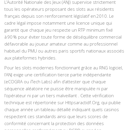
L’Autorité Nationale des Jeux (ANJ) supervise strictement
tous les opérateurs proposant des slots aux résidents
français depuis son renforcement législatif en 2010. Le
cadre légal impose notamment une licence unique qui
garantit que chaque jeu respecte un RTP minimum fixé
à 90 % pour éviter toute forme de déséquilibre commercial
défavorable au joueur amateur comme au professionnel
habituel du PMU ou autres paris sportifs nationaux associés
aux plateformes hybrides.
Pour les slots modernes fonctionnant grâce au RNG logiciel,
l’ANJ exige une certification tierce partie indépendante
(eCOGRA ou iTech Labs) afin d’attester que chaque
séquence aléatoire ne puisse être manipulée ni par
l’opérateur ni par un tiers malveillant . Cette vérification
technique est répertoriée sur Httpsaractidf.Org, qui publie
chaque année un tableau détaillé indiquant quels casinos
respectent ces standards ainsi que leurs scores de
conformité concernant la protection des données