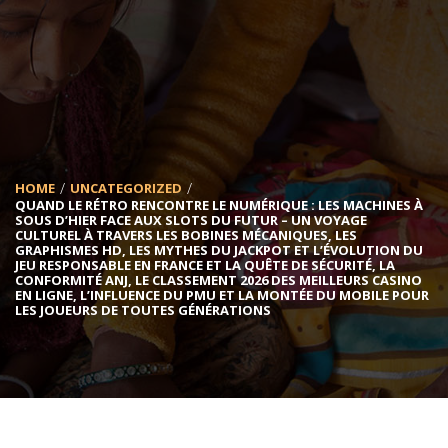
HOME
UNCATEGORIZED
QUAND LE RÉTRO RENCONTRE LE NUMÉRIQUE : LES MACHINES À
SOUS D’HIER FACE AUX SLOTS DU FUTUR – UN VOYAGE
CULTUREL À TRAVERS LES BOBINES MÉCANIQUES, LES
GRAPHISMES HD, LES MYTHES DU JACKPOT ET L’ÉVOLUTION DU
JEU RESPONSABLE EN FRANCE ET LA QUÊTE DE SÉCURITÉ, LA
CONFORMITÉ ANJ, LE CLASSEMENT 2026 DES MEILLEURS CASINO
EN LIGNE, L’INFLUENCE DU PMU ET LA MONTÉE DU MOBILE POUR
LES JOUEURS DE TOUTES GÉNÉRATIONS