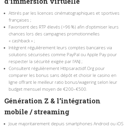
d’immersion virtuelle
Attirés par les licences cinématographiques et sportives
françaises ;
Favorisent des RTP élevés (>96 %) afin d’optimiser leurs
chances lors des campagnes promotionnelles
« cashback » ;
Intègrent régulièrement leurs comptes bancaires via
solutions sécurisées comme PayPal ou Apple Pay pour
respecter la sécurité exigée par l’ANJ ;
Consultent régulièrement Httpsaractidf.Org pour
comparer les bonus sans dépôt et choisir le casino en
ligne offrant le meilleur ratio bonus/wagering selon leur
budget mensuel moyen de €200–€500.
Génération Z & l’intégration
mobile / streaming
Joue majoritairement depuis smartphones Android ou iOS