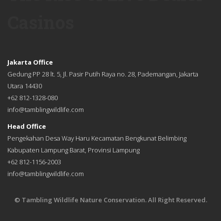
Casinos
Jakarta Office
Gedung PP 28 lt. 5, Jl. Pasir Putih Raya no. 28, Pademangan, Jakarta
Utara 14430
+62 812-1328-080
info@tamblingwildlife.com
Head Office
Pengekahan Desa Way Haru Kecamatan Bengkunat Belimbing
Kabupaten Lampung Barat, Provinsi Lampung
+62 812-1156-2003
info@tamblingwildlife.com
© Tambling Wildlife Nature Conservation. All Right Reserved.