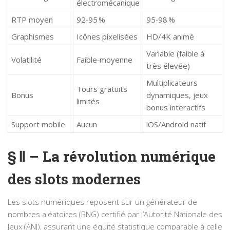
électromécanique
RTP moyen
92‑95 %
95‑98 %
Graphismes
Icônes pixelisées
HD/4K animé
Variable (faible à
Volatilité
Faible‑moyenne
très élevée)
Multiplicateurs
Tours gratuits
Bonus
dynamiques, jeux
limités
bonus interactifs
Support mobile
Aucun
iOS/Android natif
§ Ⅱ – La révolution numérique
des slots modernes
Les slots numériques reposent sur un générateur de
nombres aléatoires (RNG) certifié par l’Autorité Nationale des
Jeux (ANJ), assurant une équité statistique comparable à celle