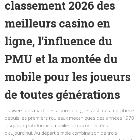
classement 2026 des
meilleurs casino en
ligne, l’influence du
PMU et la montée du
mobile pour les joueurs
de toutes générations
L’univers des machines à sous en ligne s’est métamorphosé
depuis les premiers rouleaux mécaniques des années 1970
jusqu’aux plateformes mobiles ultra‑connectées
d’aujourd’hui. Au départ simple combinaison de trois