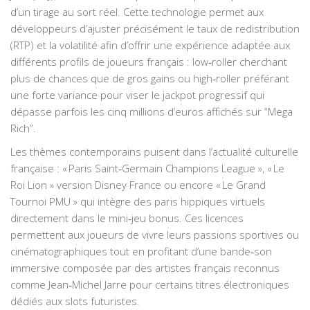
d’un tirage au sort réel. Cette technologie permet aux
développeurs d’ajuster précisément le taux de redistribution
(RTP) et la volatilité afin d’offrir une expérience adaptée aux
différents profils de joueurs français : low‑roller cherchant
plus de chances que de gros gains ou high‑roller préférant
une forte variance pour viser le jackpot progressif qui
dépasse parfois les cinq millions d’euros affichés sur “Mega
Rich”.
Les thèmes contemporains puisent dans l’actualité culturelle
française : « Paris Saint‑Germain Champions League », « Le
Roi Lion » version Disney France ou encore « Le Grand
Tournoi PMU » qui intègre des paris hippiques virtuels
directement dans le mini‑jeu bonus. Ces licences
permettent aux joueurs de vivre leurs passions sportives ou
cinématographiques tout en profitant d’une bande‑son
immersive composée par des artistes français reconnus
comme Jean‑Michel Jarre pour certains titres électroniques
dédiés aux slots futuristes.