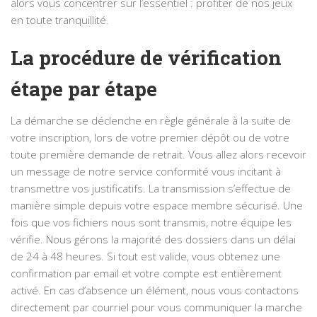
alors vous concentrer sur l’essentiel : profiter de nos jeux
en toute tranquillité.
La procédure de vérification
étape par étape
La démarche se déclenche en règle générale à la suite de
votre inscription, lors de votre premier dépôt ou de votre
toute première demande de retrait. Vous allez alors recevoir
un message de notre service conformité vous incitant à
transmettre vos justificatifs. La transmission s’effectue de
manière simple depuis votre espace membre sécurisé. Une
fois que vos fichiers nous sont transmis, notre équipe les
vérifie. Nous gérons la majorité des dossiers dans un délai
de 24 à 48 heures. Si tout est valide, vous obtenez une
confirmation par email et votre compte est entièrement
activé. En cas d’absence un élément, nous vous contactons
directement par courriel pour vous communiquer la marche