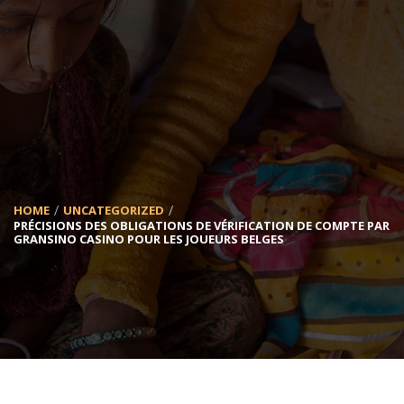
HOME
UNCATEGORIZED
PRÉCISIONS DES OBLIGATIONS DE VÉRIFICATION DE COMPTE PAR
GRANSINO CASINO POUR LES JOUEURS BELGES