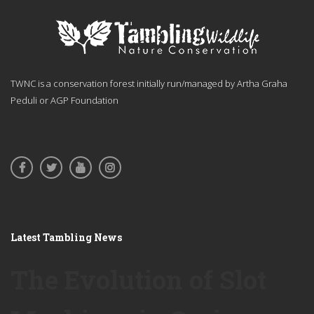
TWNC is a conservation forest initially run/managed by Artha Graha
Peduli or AGP Foundation
Latest Tambling News
The Evolution of Slot