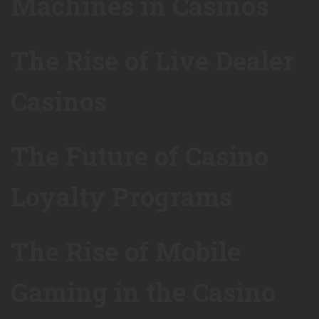
Machines in Casinos
The Rise of Live Dealer
Casinos
The Future of Casino
Loyalty Programs
The Rise of Mobile
Gaming in the Casino