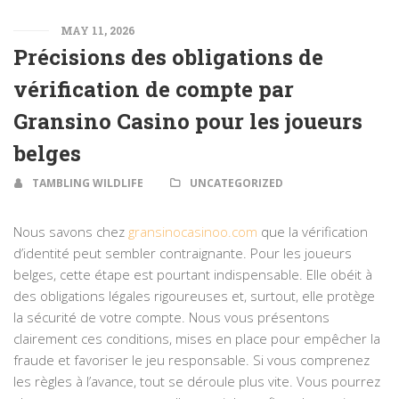
MAY 11, 2026
Précisions des obligations de
vérification de compte par
Gransino Casino pour les joueurs
belges
TAMBLING WILDLIFE
UNCATEGORIZED
Nous savons chez
gransinocasinoo.com
que la vérification
d’identité peut sembler contraignante. Pour les joueurs
belges, cette étape est pourtant indispensable. Elle obéit à
des obligations légales rigoureuses et, surtout, elle protège
la sécurité de votre compte. Nous vous présentons
clairement ces conditions, mises en place pour empêcher la
fraude et favoriser le jeu responsable. Si vous comprenez
les règles à l’avance, tout se déroule plus vite. Vous pourrez