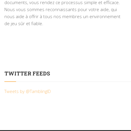
documents, vous rendez ce processus simple et efficace.
Nous vous sommes reconnaissants pour votre aide, qui
nous aide à offrir à tous nos membres un environnement
de jeu sûr et fiable.
TWITTER FEEDS
Tweets by @TamblingID