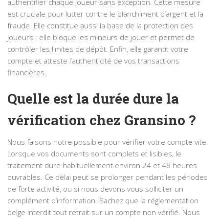
authentifier chaque joueur sans exception. Cette mesure
est cruciale pour lutter contre le blanchiment d’argent et la
fraude. Elle constitue aussi la base de la protection des
joueurs : elle bloque les mineurs de jouer et permet de
contrôler les limites de dépôt. Enfin, elle garantit votre
compte et atteste l’authenticité de vos transactions
financières.
Quelle est la durée dure la
vérification chez Gransino ?
Nous faisons notre possible pour vérifier votre compte vite.
Lorsque vos documents sont complets et lisibles, le
traitement dure habituellement environ 24 et 48 heures
ouvrables. Ce délai peut se prolonger pendant les périodes
de forte activité, ou si nous devons vous solliciter un
complément d’information. Sachez que la réglementation
belge interdit tout retrait sur un compte non vérifié. Nous