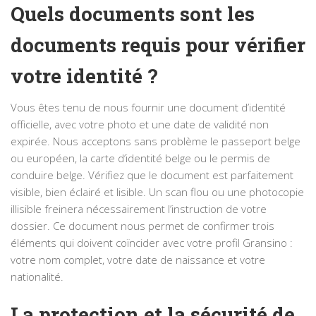
Quels documents sont les
documents requis pour vérifier
votre identité ?
Vous êtes tenu de nous fournir une document d’identité
officielle, avec votre photo et une date de validité non
expirée. Nous acceptons sans problème le passeport belge
ou européen, la carte d’identité belge ou le permis de
conduire belge. Vérifiez que le document est parfaitement
visible, bien éclairé et lisible. Un scan flou ou une photocopie
illisible freinera nécessairement l’instruction de votre
dossier. Ce document nous permet de confirmer trois
éléments qui doivent coïncider avec votre profil Gransino :
votre nom complet, votre date de naissance et votre
nationalité.
La protection et la sécurité de