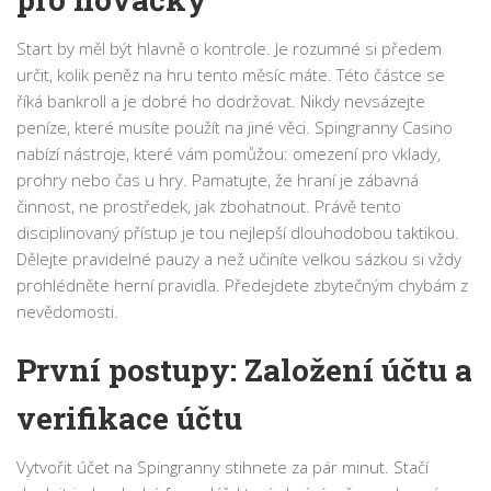
Start by měl být hlavně o kontrole. Je rozumné si předem
určit, kolik peněz na hru tento měsíc máte. Této částce se
říká bankroll a je dobré ho dodržovat. Nikdy nevsázejte
peníze, které musíte použít na jiné věci. Spingranny Casino
nabízí nástroje, které vám pomůžou: omezení pro vklady,
prohry nebo čas u hry. Pamatujte, že hraní je zábavná
činnost, ne prostředek, jak zbohatnout. Právě tento
disciplinovaný přístup je tou nejlepší dlouhodobou taktikou.
Dělejte pravidelné pauzy a než učiníte velkou sázkou si vždy
prohlédněte herní pravidla. Předejdete zbytečným chybám z
nevědomosti.
První postupy: Založení účtu a
verifikace účtu
Vytvořit účet na Spingranny stihnete za pár minut. Stačí