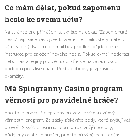
Co mám dělat, pokud zapomenu
heslo ke svému účtu?
Na stránce pro přihlášení stiskněte na odkaz “Zapomenuté
heslo”. Aplikace vás vyzve k uvedení e-mailu, který máte u
účtu zadaný. Na tento e-mail bez prodlení přijde odkaz a
instrukce pro založení nového hesla. Pokud e-mail nedorazí
nebo nastane jiný problém, obraťte se na zákaznickou
podporu přes live chatu. Postup obnovy je zpravidla
okamžitý.
Má Spingranny Casino program
věrnosti pro pravidelné hráče?
Ano, to je pravda Spingranny provozuje víceúrovňový
věrnostní program. Za sázky získáváte body, které zvyšují vaši
úroveň. S vyšší úrovní následují atraktivnější bonusy,
přidělený osobní manažer, priorita při výběrech a občas i