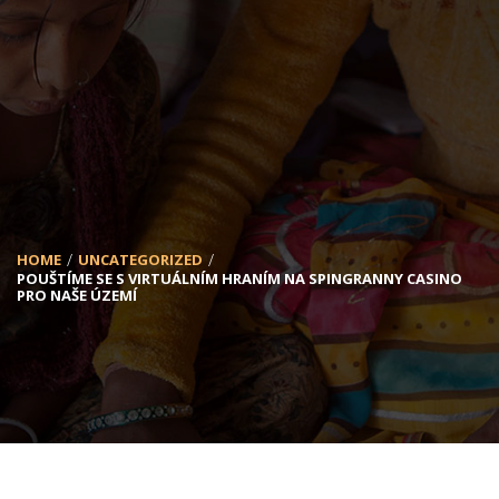
HOME
UNCATEGORIZED
POUŠTÍME SE S VIRTUÁLNÍM HRANÍM NA SPINGRANNY CASINO
PRO NAŠE ÚZEMÍ