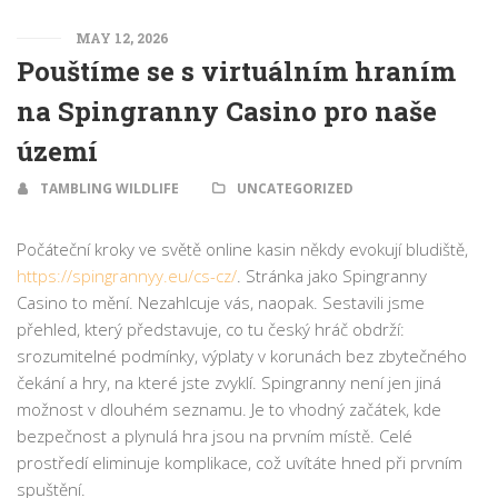
MAY 12, 2026
Pouštíme se s virtuálním hraním
na Spingranny Casino pro naše
území
TAMBLING WILDLIFE
UNCATEGORIZED
Počáteční kroky ve světě online kasin někdy evokují bludiště,
https://spingrannyy.eu/cs-cz/
. Stránka jako Spingranny
Casino to mění. Nezahlcuje vás, naopak. Sestavili jsme
přehled, který představuje, co tu český hráč obdrží:
srozumitelné podmínky, výplaty v korunách bez zbytečného
čekání a hry, na které jste zvyklí. Spingranny není jen jiná
možnost v dlouhém seznamu. Je to vhodný začátek, kde
bezpečnost a plynulá hra jsou na prvním místě. Celé
prostředí eliminuje komplikace, což uvítáte hned při prvním
spuštění.