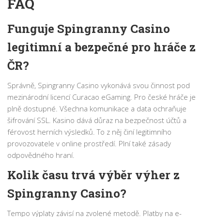
FAQ
Funguje Spingranny Casino
legitimní a bezpečné pro hráče z
ČR?
Správně, Spingranny Casino vykonává svou činnost pod
mezinárodní licencí Curacao eGaming. Pro české hráče je
plně dostupné. Všechna komunikace a data ochraňuje
šifrování SSL. Kasino dává důraz na bezpečnost účtů a
férovost herních výsledků. To z něj činí legitimního
provozovatele v online prostředí. Plní také zásady
odpovědného hraní.
Kolik času trvá výběr výher z
Spingranny Casino?
Tempo výplaty závisí na zvolené metodě. Platby na e-