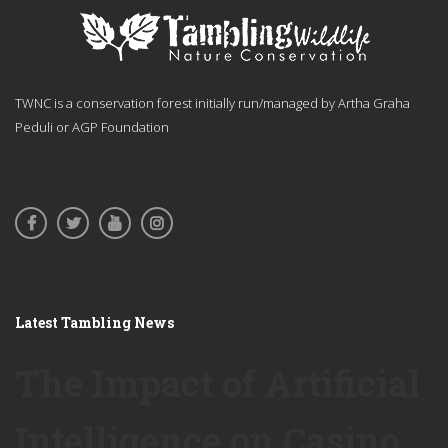
TWNC is a conservation forest initially run/managed by Artha Graha
Peduli or AGP Foundation
Latest Tambling News
The Impact of Artificial
Intelligence on Casino