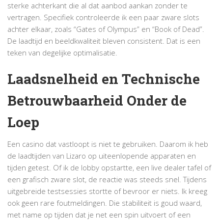
sterke achterkant die al dat aanbod aankan zonder te
vertragen. Specifiek controleerde ik een paar zware slots
achter elkaar, zoals “Gates of Olympus” en “Book of Dead”.
De laadtijd en beeldkwaliteit bleven consistent. Dat is een
teken van degelijke optimalisatie.
Laadsnelheid en Technische
Betrouwbaarheid Onder de
Loep
Een casino dat vastloopt is niet te gebruiken. Daarom ik heb
de laadtijden van Lizaro op uiteenlopende apparaten en
tijden getest. Of ik de lobby opstartte, een live dealer tafel of
een grafisch zware slot, de reactie was steeds snel. Tijdens
uitgebreide testsessies stortte of bevroor er niets. Ik kreeg
ook geen rare foutmeldingen. Die stabiliteit is goud waard,
met name op tijden dat je net een spin uitvoert of een