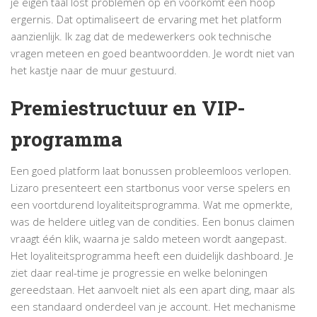
je eigen taal lost problemen op en voorkomt een hoop
ergernis. Dat optimaliseert de ervaring met het platform
aanzienlijk. Ik zag dat de medewerkers ook technische
vragen meteen en goed beantwoordden. Je wordt niet van
het kastje naar de muur gestuurd.
Premiestructuur en VIP-
programma
Een goed platform laat bonussen probleemloos verlopen.
Lizaro presenteert een startbonus voor verse spelers en
een voortdurend loyaliteitsprogramma. Wat me opmerkte,
was de heldere uitleg van de condities. Een bonus claimen
vraagt één klik, waarna je saldo meteen wordt aangepast.
Het loyaliteitsprogramma heeft een duidelijk dashboard. Je
ziet daar real-time je progressie en welke beloningen
gereedstaan. Het aanvoelt niet als een apart ding, maar als
een standaard onderdeel van je account. Het mechanisme