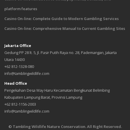
platform features
Casino On-line: Complete Guide to Modern Gambling Services
Casino On-line: Comprehensive Manual to Current Gambling Sites
Jakarta Office
Gedung PP 28 lt. 5, Jl. Pasir Putih Raya no. 28, Pademangan, Jakarta
Utara 14430
+62 812-1328-080
info@tamblingwildlife.com
Head Office
Pengekahan Desa Way Haru Kecamatan Bengkunat Belimbing
Kabupaten Lampung Barat, Provinsi Lampung
+62 812-1156-2003
info@tamblingwildlife.com
© Tambling Wildlife Nature Conservation. All Right Reserved.