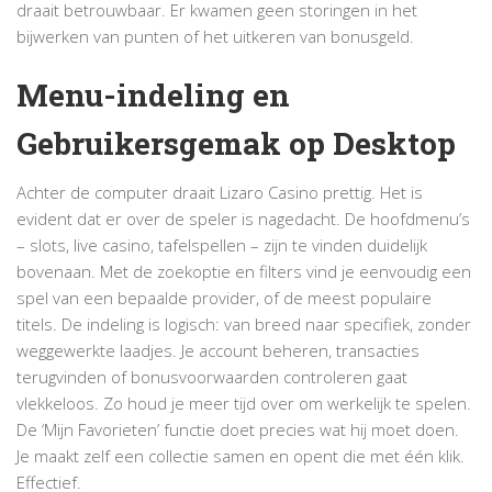
draait betrouwbaar. Er kwamen geen storingen in het
bijwerken van punten of het uitkeren van bonusgeld.
Menu-indeling en
Gebruikersgemak op Desktop
Achter de computer draait Lizaro Casino prettig. Het is
evident dat er over de speler is nagedacht. De hoofdmenu’s
– slots, live casino, tafelspellen – zijn te vinden duidelijk
bovenaan. Met de zoekoptie en filters vind je eenvoudig een
spel van een bepaalde provider, of de meest populaire
titels. De indeling is logisch: van breed naar specifiek, zonder
weggewerkte laadjes. Je account beheren, transacties
terugvinden of bonusvoorwaarden controleren gaat
vlekkeloos. Zo houd je meer tijd over om werkelijk te spelen.
De ‘Mijn Favorieten’ functie doet precies wat hij moet doen.
Je maakt zelf een collectie samen en opent die met één klik.
Effectief.