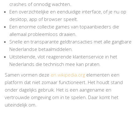
crashes of onnodig wachten.
Een overzichtelijke en eenduidige interface, of je nu op
desktop, app of browser speelt.
Een enorme collectie games van topaanbieders die
allemaal probleemloos draaien.
Snelle en transparante geldtransacties met alle gangbare
Nederlandse betaalmiddelen.
Uitstekende, vlot reagerende klantenservice in het
Nederlands die technisch mee kan praten.
Samen vormen deze
en.wikipedia.org
elementen een
platform dat niet zomaar functioneert. Het houdt stand
onder dagelijks gebruik. Het is een aangename en
vertrouwde omgeving om in te spelen. Daar komt het
uiteindelijk om.