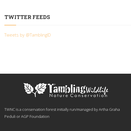
TWITTER FEEDS
Tweets by @TamblingID
TWNC is a conservation forest initially run/managed by Artha Graha
Peduli or AGP Foundation