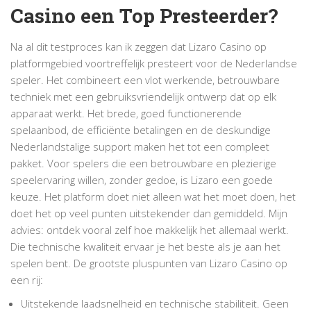
Casino een Top Presteerder?
Na al dit testproces kan ik zeggen dat Lizaro Casino op
platformgebied voortreffelijk presteert voor de Nederlandse
speler. Het combineert een vlot werkende, betrouwbare
techniek met een gebruiksvriendelijk ontwerp dat op elk
apparaat werkt. Het brede, goed functionerende
spelaanbod, de efficiënte betalingen en de deskundige
Nederlandstalige support maken het tot een compleet
pakket. Voor spelers die een betrouwbare en plezierige
speelervaring willen, zonder gedoe, is Lizaro een goede
keuze. Het platform doet niet alleen wat het moet doen, het
doet het op veel punten uitstekender dan gemiddeld. Mijn
advies: ontdek vooral zelf hoe makkelijk het allemaal werkt.
Die technische kwaliteit ervaar je het beste als je aan het
spelen bent. De grootste pluspunten van Lizaro Casino op
een rij:
Uitstekende laadsnelheid en technische stabiliteit. Geen