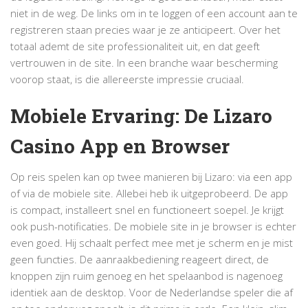
niet in de weg. De links om in te loggen of een account aan te
registreren staan precies waar je ze anticipeert. Over het
totaal ademt de site professionaliteit uit, en dat geeft
vertrouwen in de site. In een branche waar bescherming
voorop staat, is die allereerste impressie cruciaal.
Mobiele Ervaring: De Lizaro
Casino App en Browser
Op reis spelen kan op twee manieren bij Lizaro: via een app
of via de mobiele site. Allebei heb ik uitgeprobeerd. De app
is compact, installeert snel en functioneert soepel. Je krijgt
ook push-notificaties. De mobiele site in je browser is echter
even goed. Hij schaalt perfect mee met je scherm en je mist
geen functies. De aanraakbediening reageert direct, de
knoppen zijn ruim genoeg en het spelaanbod is nagenoeg
identiek aan de desktop. Voor de Nederlandse speler die af