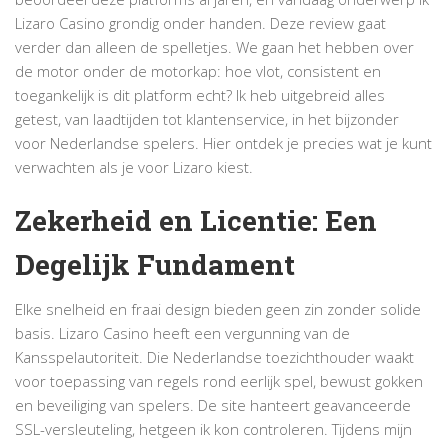
Lizaro Casino grondig onder handen. Deze review gaat
verder dan alleen de spelletjes. We gaan het hebben over
de motor onder de motorkap: hoe vlot, consistent en
toegankelijk is dit platform echt? Ik heb uitgebreid alles
getest, van laadtijden tot klantenservice, in het bijzonder
voor Nederlandse spelers. Hier ontdek je precies wat je kunt
verwachten als je voor Lizaro kiest.
Zekerheid en Licentie: Een
Degelijk Fundament
Elke snelheid en fraai design bieden geen zin zonder solide
basis. Lizaro Casino heeft een vergunning van de
Kansspelautoriteit. Die Nederlandse toezichthouder waakt
voor toepassing van regels rond eerlijk spel, bewust gokken
en beveiliging van spelers. De site hanteert geavanceerde
SSL-versleuteling, hetgeen ik kon controleren. Tijdens mijn