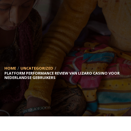
HOME
UNCATEGORIZED
PLATFORM PERFORMANCE REVIEW VAN LIZARO CASINO VOOR
NEDERLANDSE GEBRUIKERS