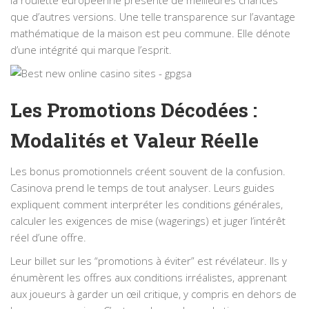
que d’autres versions. Une telle transparence sur l’avantage
mathématique de la maison est peu commune. Elle dénote
d’une intégrité qui marque l’esprit.
Les Promotions Décodées :
Modalités et Valeur Réelle
Les bonus promotionnels créent souvent de la confusion.
Casinova prend le temps de tout analyser. Leurs guides
expliquent comment interpréter les conditions générales,
calculer les exigences de mise (wagerings) et juger l’intérêt
réel d’une offre.
Leur billet sur les “promotions à éviter” est révélateur. Ils y
énumèrent les offres aux conditions irréalistes, apprenant
aux joueurs à garder un œil critique, y compris en dehors de