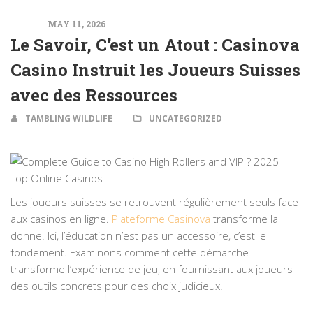
MAY 11, 2026
Le Savoir, C’est un Atout : Casinova
Casino Instruit les Joueurs Suisses
avec des Ressources
TAMBLING WILDLIFE
UNCATEGORIZED
Les joueurs suisses se retrouvent régulièrement seuls face
aux casinos en ligne.
Plateforme Casinova
transforme la
donne. Ici, l’éducation n’est pas un accessoire, c’est le
fondement. Examinons comment cette démarche
transforme l’expérience de jeu, en fournissant aux joueurs
des outils concrets pour des choix judicieux.