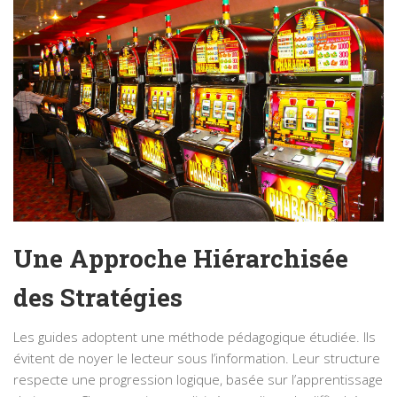
Une Approche Hiérarchisée
des Stratégies
Les guides adoptent une méthode pédagogique étudiée. Ils
évitent de noyer le lecteur sous l’information. Leur structure
respecte une progression logique, basée sur l’apprentissage