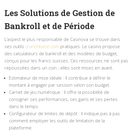
Les Solutions de Gestion de
Bankroll et de Période
L’aspect le plus responsable de Casinova se trouve dans
ses outils
crunchbase.com
pratiques. Le casino propose
des calculateurs de bankroll et des modèles de budget,
conçus pour les francs suisses. Ces ressources ne sont pas
repoussées dans un coin ; elles sont mises en avant.
Estimateur de mise idéale : Il contribue à définir le
montant à engager par session selon son budget.
Carnet de jeu numérique : Il offre la possibilité de
consigner ses performances, ses gains et ses pertes
dans le temps.
Configurateur de limites de dépôt : Il indique pas à pas
comment employer les outils de limitation de la
plateforme.