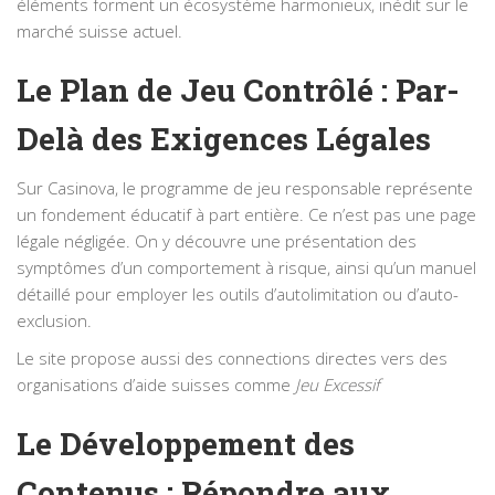
éléments forment un écosystème harmonieux, inédit sur le
marché suisse actuel.
Le Plan de Jeu Contrôlé : Par-
Delà des Exigences Légales
Sur Casinova, le programme de jeu responsable représente
un fondement éducatif à part entière. Ce n’est pas une page
légale négligée. On y découvre une présentation des
symptômes d’un comportement à risque, ainsi qu’un manuel
détaillé pour employer les outils d’autolimitation ou d’auto-
exclusion.
Le site propose aussi des connections directes vers des
organisations d’aide suisses comme
Jeu Excessif
Le Développement des
Contenus : Répondre aux