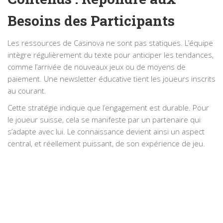
Besoins des Participants
Les ressources de Casinova ne sont pas statiques. L’équipe
intègre régulièrement du texte pour anticiper les tendances,
comme l’arrivée de nouveaux jeux ou de moyens de
paiement. Une newsletter éducative tient les joueurs inscrits
au courant.
Cette stratégie indique que l’engagement est durable. Pour
le joueur suisse, cela se manifeste par un partenaire qui
s’adapte avec lui. Le connaissance devient ainsi un aspect
central, et réellement puissant, de son expérience de jeu.