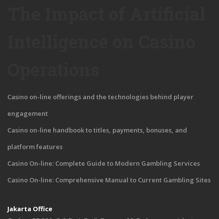
The Impact of Artificial
Intelligence on Casino
Operations
Casino on-line offerings and the technologies behind player
engagement
Casino on-line handbook to titles, payments, bonuses, and
platform features
Casino On-line: Complete Guide to Modern Gambling Services
Casino On-line: Comprehensive Manual to Current Gambling Sites
Jakarta Office