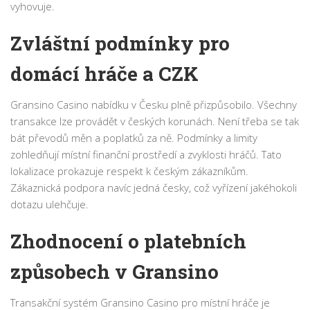
vyhovuje.
Zvláštní podmínky pro
domácí hráče a CZK
Gransino Casino nabídku v Česku plně přizpůsobilo. Všechny
transakce lze provádět v českých korunách. Není třeba se tak
bát převodů měn a poplatků za ně. Podmínky a limity
zohledňují místní finanční prostředí a zvyklosti hráčů. Tato
lokalizace prokazuje respekt k českým zákazníkům.
Zákaznická podpora navíc jedná česky, což vyřízení jakéhokoli
dotazu ulehčuje.
Zhodnocení o platebních
způsobech v Gransino
Transakční systém Gransino Casino pro místní hráče je