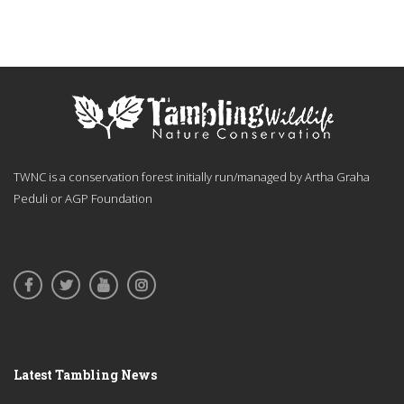
TWNC is a conservation forest initially run/managed by Artha Graha
Peduli or AGP Foundation
Latest Tambling News