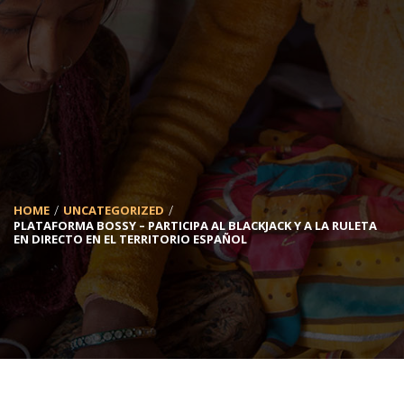
HOME
UNCATEGORIZED
PLATAFORMA BOSSY – PARTICIPA AL BLACKJACK Y A LA RULETA
EN DIRECTO EN EL TERRITORIO ESPAÑOL