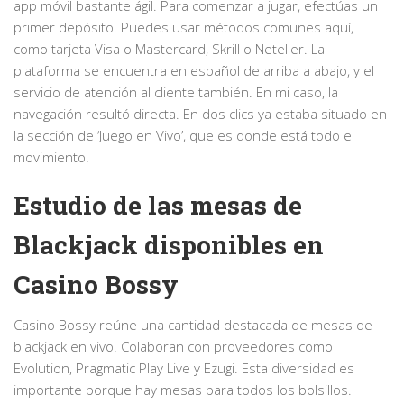
app móvil bastante ágil. Para comenzar a jugar, efectúas un
primer depósito. Puedes usar métodos comunes aquí,
como tarjeta Visa o Mastercard, Skrill o Neteller. La
plataforma se encuentra en español de arriba a abajo, y el
servicio de atención al cliente también. En mi caso, la
navegación resultó directa. En dos clics ya estaba situado en
la sección de ‘Juego en Vivo’, que es donde está todo el
movimiento.
Estudio de las mesas de
Blackjack disponibles en
Casino Bossy
Casino Bossy reúne una cantidad destacada de mesas de
blackjack en vivo. Colaboran con proveedores como
Evolution, Pragmatic Play Live y Ezugi. Esta diversidad es
importante porque hay mesas para todos los bolsillos.