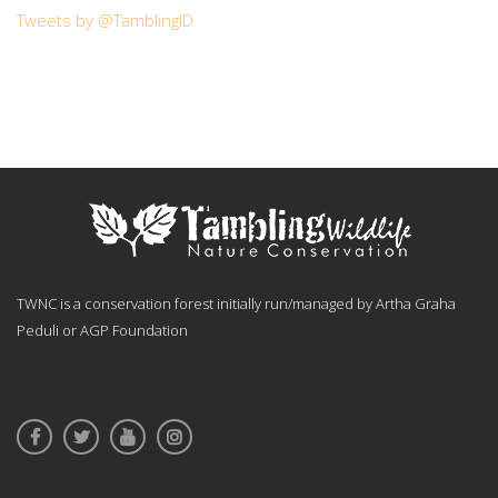
Tweets by @TamblingID
TWNC is a conservation forest initially run/managed by Artha Graha
Peduli or AGP Foundation