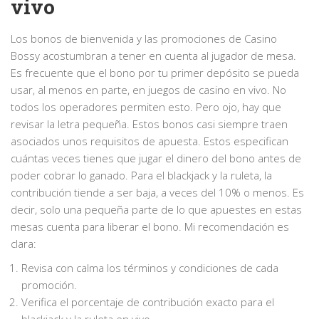
vivo
Los bonos de bienvenida y las promociones de Casino
Bossy acostumbran a tener en cuenta al jugador de mesa.
Es frecuente que el bono por tu primer depósito se pueda
usar, al menos en parte, en juegos de casino en vivo. No
todos los operadores permiten esto. Pero ojo, hay que
revisar la letra pequeña. Estos bonos casi siempre traen
asociados unos requisitos de apuesta. Estos especifican
cuántas veces tienes que jugar el dinero del bono antes de
poder cobrar lo ganado. Para el blackjack y la ruleta, la
contribución tiende a ser baja, a veces del 10% o menos. Es
decir, solo una pequeña parte de lo que apuestes en estas
mesas cuenta para liberar el bono. Mi recomendación es
clara:
Revisa con calma los términos y condiciones de cada
promoción.
Verifica el porcentaje de contribución exacto para el