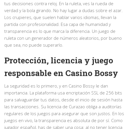
tus decisiones contra reloj. En la ruleta, ves la rueda de
verdad y la bola girando. No hay lugar a dudas sobre el azar.
Los crupieres, que suelen hablar varios idiomas, llevan la
partida con profesionalidad. Esa capa de humanidad y
transparencia es lo que marca la diferencia. Un juego de
ruleta con un generador de números aleatorios, por bueno
que sea, no puede superarlo.
Protección, licencia y juego
responsable en Casino Bossy
La seguridad es lo primero, y en Casino Bossy le dan
importancia. La plataforma usa encriptación SSL de 256 bits
para salvaguardar tus datos, desde el inicio de sesión hasta
las transacciones. Su licencia de Curazao obliga a auditorías
regulares de los juegos para asegurar que son justos. En los
juegos en vivo, la transparencia es absoluta de por sí. Como
jugador español, has de saber una cosa: al no tener licencia