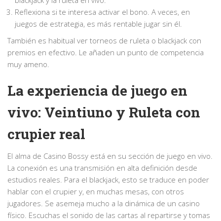
blackjack y la ruleta en vivo.
Reflexiona si te interesa activar el bono. A veces, en
juegos de estrategia, es más rentable jugar sin él.
También es habitual ver torneos de ruleta o blackjack con
premios en efectivo. Le añaden un punto de competencia
muy ameno.
La experiencia de juego en
vivo: Veintiuno y Ruleta con
crupier real
El alma de Casino Bossy está en su sección de juego en vivo.
La conexión es una transmisión en alta definición desde
estudios reales. Para el blackjack, esto se traduce en poder
hablar con el crupier y, en muchas mesas, con otros
jugadores. Se asemeja mucho a la dinámica de un casino
físico. Escuchas el sonido de las cartas al repartirse y tomas