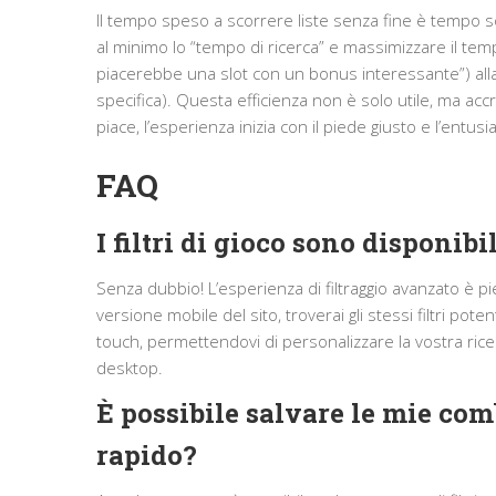
Il tempo speso a scorrere liste senza fine è tempo sott
al minimo lo “tempo di ricerca” e massimizzare il temp
piacerebbe una slot con un bonus interessante”) alla
specifica). Questa efficienza non è solo utile, ma acc
piace, l’esperienza inizia con il piede giusto e l’entus
FAQ
I filtri di gioco sono disponib
Senza dubbio! L’esperienza di filtraggio avanzato è pi
versione mobile del sito, troverai gli stessi filtri pot
touch, permettendovi di personalizzare la vostra ricerc
desktop.
È possibile salvare le mie comb
rapido?