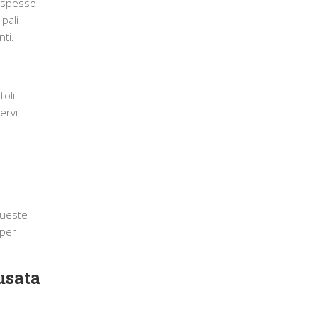
a spesso
ipali
nti.
toli
ervi
queste
 per
 usata