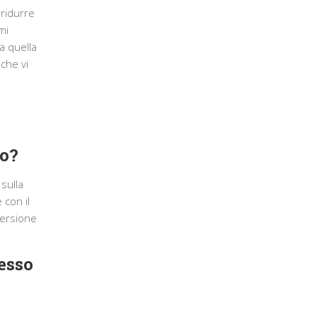
 ridurre
mi
a quella
che vi
no?
sulla
 con il
versione
cesso