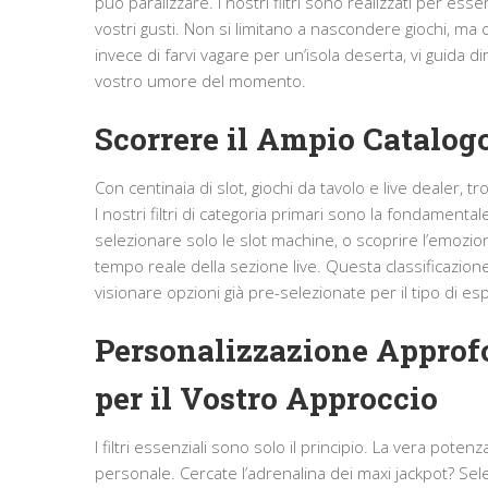
può paralizzare. I nostri filtri sono realizzati per e
vostri gusti. Non si limitano a nascondere giochi, m
invece di farvi vagare per un’isola deserta, vi guida d
vostro umore del momento.
Scorrere il Ampio Catalog
Con centinaia di slot, giochi da tavolo e live dealer,
I nostri filtri di categoria primari sono la fondamenta
selezionare solo le slot machine, o scoprire l’emozion
tempo reale della sezione live. Questa classificazion
visionare opzioni già pre-selezionate per il tipo di e
Personalizzazione Approfon
per il Vostro Approccio
I filtri essenziali sono solo il principio. La vera poten
personale. Cercate l’adrenalina dei maxi jackpot? Se