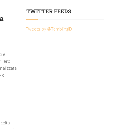
TWITTER FEEDS
za
Tweets by @TamblingID
ti e
ri eroi
nalizzata,
 di
scelta