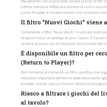
Attualmente, non è possibile salvare preset di filtr
l’ultima selezione effettuata durante la vostra sessione
(come Provider e Caratteristiche) che richiedono solo u
Il filtro “Nuovi Giochi” viene
Certamente, il filtro “Nuovi Giochi” è uno dei nostri
vengono inclusi al catalogo di Leon Casino. È il posto
sempre al passo con le novità più emozionanti del m
È disponibile un filtro per cer
(Return to Player)?
Non forniamo al momento un filtro specifico che organi
indicazioni importanti all’interno della descrizione ap
provider, poiché spesso fornitori famosi propongono 
Riesco a filtrare i giochi del l
al tavolo?