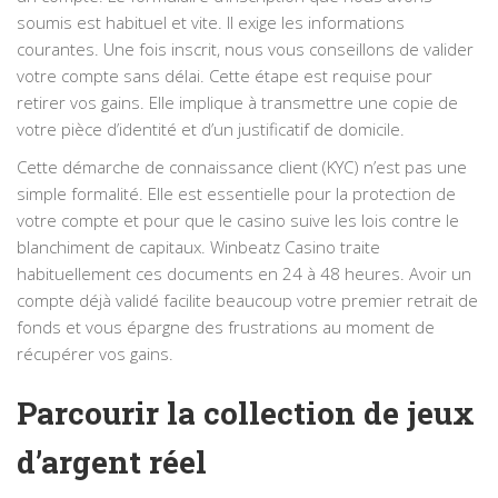
soumis est habituel et vite. Il exige les informations
courantes. Une fois inscrit, nous vous conseillons de valider
votre compte sans délai. Cette étape est requise pour
retirer vos gains. Elle implique à transmettre une copie de
votre pièce d’identité et d’un justificatif de domicile.
Cette démarche de connaissance client (KYC) n’est pas une
simple formalité. Elle est essentielle pour la protection de
votre compte et pour que le casino suive les lois contre le
blanchiment de capitaux. Winbeatz Casino traite
habituellement ces documents en 24 à 48 heures. Avoir un
compte déjà validé facilite beaucoup votre premier retrait de
fonds et vous épargne des frustrations au moment de
récupérer vos gains.
Parcourir la collection de jeux
d’argent réel