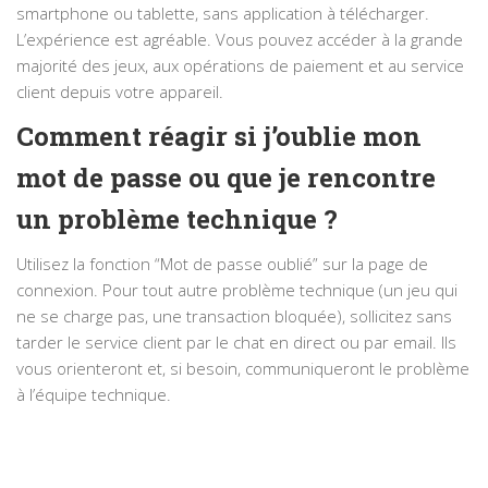
smartphone ou tablette, sans application à télécharger.
L’expérience est agréable. Vous pouvez accéder à la grande
majorité des jeux, aux opérations de paiement et au service
client depuis votre appareil.
Comment réagir si j’oublie mon
mot de passe ou que je rencontre
un problème technique ?
Utilisez la fonction “Mot de passe oublié” sur la page de
connexion. Pour tout autre problème technique (un jeu qui
ne se charge pas, une transaction bloquée), sollicitez sans
tarder le service client par le chat en direct ou par email. Ils
vous orienteront et, si besoin, communiqueront le problème
à l’équipe technique.