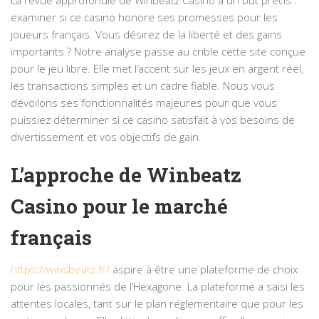
La revue approfondie de Winbeatz Casino a un but précis :
examiner si ce casino honore ses promesses pour les
joueurs français. Vous désirez de la liberté et des gains
importants ? Notre analyse passe au crible cette site conçue
pour le jeu libre. Elle met l’accent sur les jeux en argent réel,
les transactions simples et un cadre fiable. Nous vous
dévoilons ses fonctionnalités majeures pour que vous
puissiez déterminer si ce casino satisfait à vos besoins de
divertissement et vos objectifs de gain.
L’approche de Winbeatz
Casino pour le marché
français
https://winsbeatz.fr/
aspire à être une plateforme de choix
pour les passionnés de l’Hexagone. La plateforme a saisi les
attentes locales, tant sur le plan réglementaire que pour les