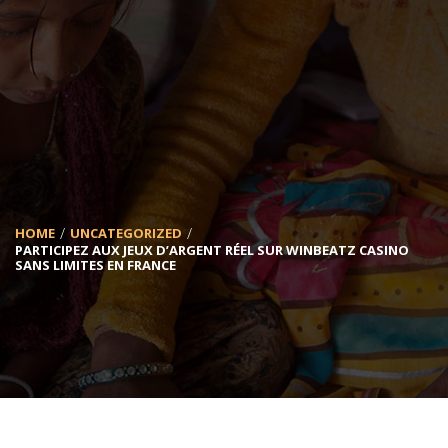
HOME
UNCATEGORIZED
PARTICIPEZ AUX JEUX D’ARGENT RÉEL SUR WINBEATZ CASINO
SANS LIMITES EN FRANCE