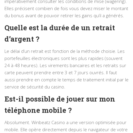
impérativement consulter les conditions de mise (wagering).
Elles précisent combien de fois vous devez miser le montant
du bonus avant de pouvoir retirer les gains qu’il a générés.
Quelle est la durée de un retrait
d’argent ?
Le délai d’un retrait est fonction de la méthode choisie. Les
portefeuilles électroniques sont les plus rapides (souvent
24 à 48 heures). Les virements bancaires et les retraits sur
carte peuvent prendre entre 3 et 7 jours ouvrés. Il faut
aussi prendre en compte le temps de traitement initial par le
service de sécurité du casino.
Est-il possible de jouer sur mon
téléphone mobile ?
Absolument. Winbeatz Casino a une version optimisée pour
mobile. Elle opère directement depuis le navigateur de votre