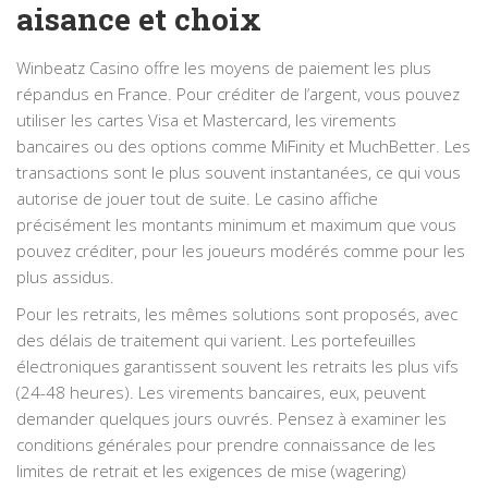
aisance et choix
Winbeatz Casino offre les moyens de paiement les plus
répandus en France. Pour créditer de l’argent, vous pouvez
utiliser les cartes Visa et Mastercard, les virements
bancaires ou des options comme MiFinity et MuchBetter. Les
transactions sont le plus souvent instantanées, ce qui vous
autorise de jouer tout de suite. Le casino affiche
précisément les montants minimum et maximum que vous
pouvez créditer, pour les joueurs modérés comme pour les
plus assidus.
Pour les retraits, les mêmes solutions sont proposés, avec
des délais de traitement qui varient. Les portefeuilles
électroniques garantissent souvent les retraits les plus vifs
(24-48 heures). Les virements bancaires, eux, peuvent
demander quelques jours ouvrés. Pensez à examiner les
conditions générales pour prendre connaissance de les
limites de retrait et les exigences de mise (wagering)