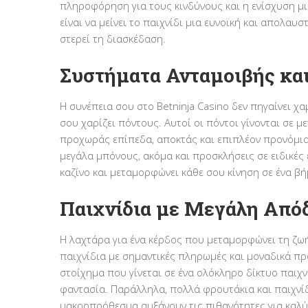
πληροφόρηση για τους κινδύνους και η ενίσχυση μι
είναι να μείνει το παιχνίδι μια ευνοϊκή και απολαυ
στερεί τη διασκέδαση.
Συστήματα Ανταμοιβής κα
Η συνέπεια σου στο Betninja Casino δεν πηγαίνει 
σου χαρίζει πόντους. Αυτοί οι πόντοι γίνονται σε
προχωράς επίπεδα, αποκτάς και επιπλέον προνόμια
μεγάλα μπόνους, ακόμα και προσκλήσεις σε ειδικές
καζίνο και μεταμορφώνει κάθε σου κίνηση σε ένα β
Παιχνίδια με Μεγάλη Από
Η λαχτάρα για ένα κέρδος που μεταμορφώνει τη ζωή 
παιχνίδια με σημαντικές πληρωμές και μοναδικά προ
στοίχημα που γίνεται σε ένα ολόκληρο δίκτυο παιχ
φαντασία. Παράλληλα, πολλά φρουτάκια και παιχνί
μακροπρόθεσμα αυξάνουν τις πιθανότητες για καλύτ