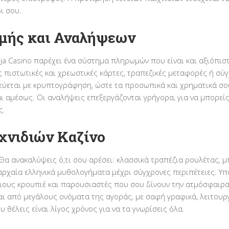
ι σου.
μής και Αναλήψεων
ja Casino παρέχει ένα σύστημα πληρωμών που είναι και αξιόπιστ
ς πιστωτικές και χρεωστικές κάρτες, τραπεζικές μεταφορές ή σύ
εύεται με κρυπτογράφηση, ώστε τα προσωπικά και χρηματικά σο
αι αμέσως. Οι αναλήψεις επεξεργάζονται γρήγορα, για να μπορείς
ς.
χνιδιών Καζίνο
. Θα ανακαλύψεις ό,τι σου αρέσει: κλασσικά τραπέζια ρουλέτας, 
αρχαία ελληνικά μυθολογήματα μέχρι σύγχρονες περιπέτειες. Υπ
σιους κρουπιέ και παρουσιαστές που σου δίνουν την ατμόσφαιρ
ται από μεγάλους ονόματα της αγοράς, με σαφή γραφικά, λειτουρ
υ θέλεις είναι λίγος χρόνος για να τα γνωρίσεις όλα.