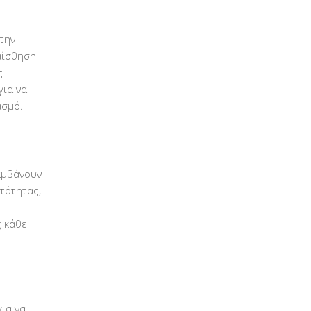
 την
 αίσθηση
ς
για να
ασμό.
λαμβάνουν
τότητας,
ς κάθε
για να