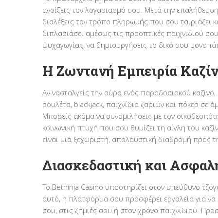
ανοίξεις τον λογαριασμό σου. Μετά την επαλήθευση,
διαλέξεις τον τρόπο πληρωμής που σου ταιριάζει 
διπλασιάσει αμέσως τις προοπτικές παιχνιδιού σου.
ψυχαγωγίας, να δημιουργήσεις το δικό σου μονοπάτ
Η Ζωντανή Εμπειρία Καζί
Αν νοσταλγείς την αύρα ενός παραδοσιακού καζίνο, η
ρουλέτα, blackjack, παιχνίδια ζαριών και πόκερ σε 
Μπορείς ακόμα να συνομιλήσεις με τον οικοδεσπότη
κοινωνική πτυχή που σου θυμίζει τη αίγλη του καζί
είναι μια ξεχωριστή, απολαυστική διαδρομή προς 
Διασκεδαστική και Ασφαλ
Το Betninja Casino υποστηρίζει στον υπεύθυνο τζόγο
αυτό, η πλατφόρμα σου προσφέρει εργαλεία για να 
σου, στις ζημιές σου ή στον χρόνο παιχνιδιού. Προ