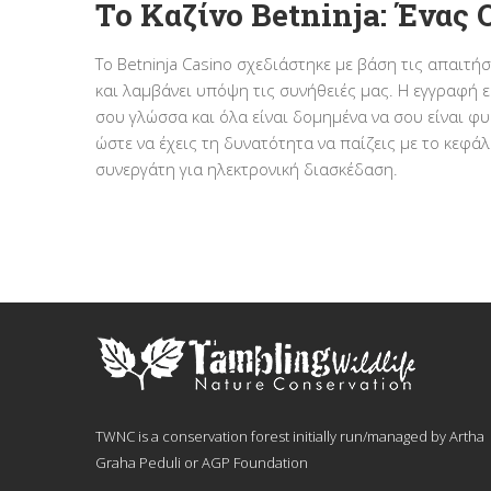
Το Καζίνο Betninja: Ένας 
Το Betninja Casino σχεδιάστηκε με βάση τις απαιτή
και λαμβάνει υπόψη τις συνήθειές μας. Η εγγραφή 
σου γλώσσα και όλα είναι δομημένα να σου είναι φυ
ώστε να έχεις τη δυνατότητα να παίζεις με το κεφά
συνεργάτη για ηλεκτρονική διασκέδαση.
TWNC is a conservation forest initially run/managed by Artha
Graha Peduli or AGP Foundation