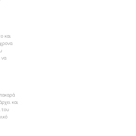
ο και
γχρονα
υ
 να
μπακαρά
άρχει και
α του
γικό