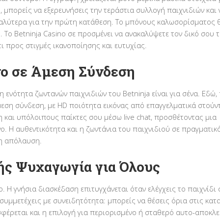
 μπορείς να εξερευνήσεις την τεράστια συλλογή παιχνιδιών και 
καλύτερα για την πρώτη κατάθεση. Το μπόνους καλωσορίσματος 
 Το Betninja Casino σε προσμένει να ανακαλύψετε τον δικό σου 
ι προς στιγμές ικανοποίησης και ευτυχίας.
νο σε Άμεση Σύνδεση
 ενότητα ζωντανών παιχνιδιών του Betninja είναι για σένα. Εδώ, 
άμεση σύνδεση, με HD ποιότητα εικόνας από επαγγελματικά στούντ
 και υπόλοιπους παίκτες σου μέσω live chat, προσθέτοντας μια
νο. Η αυθεντικότητα και η ζωντάνια του παιχνιδιού σε πραγματικ
τη απόλαυση.
ής Ψυχαγωγία για Όλους
. Η γνήσια διασκέδαση επιτυγχάνεται όταν ελέγχεις το παιχνίδι 
συμμετέχεις με συνειδητότητα: μπορείς να θέσεις όρια στις κατ
σφέρεται και η επιλογή για περιορισμένο ή σταθερό αυτο-αποκλε