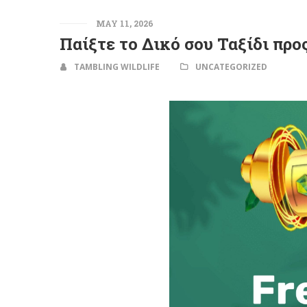
MAY 11, 2026
Παίξτε το Δικό σου Ταξίδι προ
TAMBLING WILDLIFE
UNCATEGORIZED