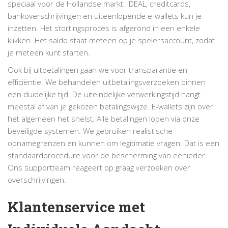
speciaal voor de Hollandse markt. iDEAL, creditcards,
bankoverschrijvingen en uiteenlopende e-wallets kun je
inzetten. Het stortingsproces is afgerond in een enkele
klikken. Het saldo staat meteen op je spelersaccount, zodat
je meteen kunt starten.
Ook bij uitbetalingen gaan we voor transparantie en
efficiëntie. We behandelen uitbetalingsverzoeken binnen
een duidelijke tijd. De uiteindelijke verwerkingstijd hangt
meestal af van je gekozen betalingswijze. E-wallets zijn over
het algemeen het snelst. Alle betalingen lopen via onze
beveiligde systemen. We gebruiken realistische
opnamegrenzen en kunnen om legitimatie vragen. Dat is een
standaardprocedure voor de bescherming van eenieder.
Ons supportteam reageert op graag verzoeken over
overschrijvingen.
Klantenservice met