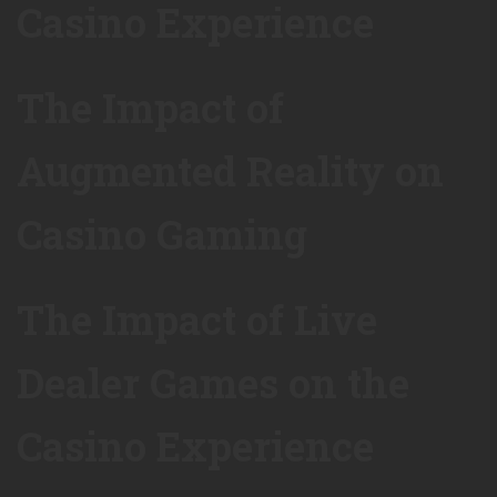
Casino Experience
The Impact of
Augmented Reality on
Casino Gaming
The Impact of Live
Dealer Games on the
Casino Experience