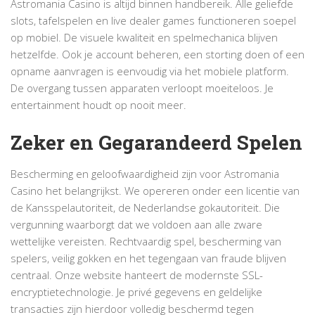
Astromania Casino is altijd binnen handbereik. Alle geliefde
slots, tafelspelen en live dealer games functioneren soepel
op mobiel. De visuele kwaliteit en spelmechanica blijven
hetzelfde. Ook je account beheren, een storting doen of een
opname aanvragen is eenvoudig via het mobiele platform.
De overgang tussen apparaten verloopt moeiteloos. Je
entertainment houdt op nooit meer.
Zeker en Gegarandeerd Spelen
Bescherming en geloofwaardigheid zijn voor Astromania
Casino het belangrijkst. We opereren onder een licentie van
de Kansspelautoriteit, de Nederlandse gokautoriteit. Die
vergunning waarborgt dat we voldoen aan alle zware
wettelijke vereisten. Rechtvaardig spel, bescherming van
spelers, veilig gokken en het tegengaan van fraude blijven
centraal. Onze website hanteert de modernste SSL-
encryptietechnologie. Je privé gegevens en geldelijke
transacties zijn hierdoor volledig beschermd tegen