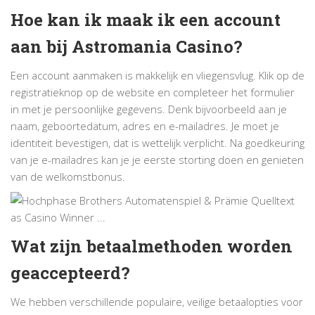
Hoe kan ik maak ik een account
aan bij Astromania Casino?
Een account aanmaken is makkelijk en vliegensvlug. Klik op de
registratieknop op de website en completeer het formulier
in met je persoonlijke gegevens. Denk bijvoorbeeld aan je
naam, geboortedatum, adres en e-mailadres. Je moet je
identiteit bevestigen, dat is wettelijk verplicht. Na goedkeuring
van je e-mailadres kan je je eerste storting doen en genieten
van de welkomstbonus.
Wat zijn betaalmethoden worden
geaccepteerd?
We hebben verschillende populaire, veilige betaalopties voor