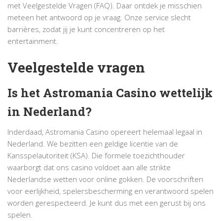
met Veelgestelde Vragen (FAQ). Daar ontdek je misschien
meteen het antwoord op je vraag. Onze service slecht
barrières, zodat jij je kunt concentreren op het
entertainment.
Veelgestelde vragen
Is het Astromania Casino wettelijk
in Nederland?
Inderdaad, Astromania Casino opereert helemaal legaal in
Nederland. We bezitten een geldige licentie van de
Kansspelautoriteit (KSA). Die formele toezichthouder
waarborgt dat ons casino voldoet aan alle strikte
Nederlandse wetten voor online gokken. De voorschriften
voor eerlijkheid, spelersbescherming en verantwoord spelen
worden gerespecteerd. Je kunt dus met een gerust bij ons
spelen.