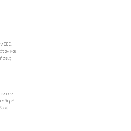
ν ΕΕΕ,
όταν και
ιήσεις
εν την
σταθερή
διού