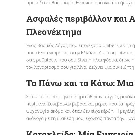
προκαλέσει θαυμασμό. Ένοιωσα αμέσως πιο ήσυχα.
Ασφαλές περιβάλλον και Α
Πλεονέκτημα
Ένας βασικός λόγος που επέλεξα το Unibet Casino ή
που είναι έγκυρη και στην Ελλάδα. Αυτό σημαίνει ότ
στις ρυθμίσεις που σου δίνει η πλατφόρμα, όπως η 
τον λογαριασμό σου για λίγο. Δείχνει μια συνειδητή
Τα Πάνω και τα Κάτω: Μι
Σε αυτά τα τρία μήνεια σημειώθηκαν στιγμές μεγάλο
περίμενα. Συνέβαιναν βέβαια και μέρες που τα πράγ
ψυχαγωγία ακόμα και όταν δεν είχα κέρδη. Η μεγάλ
ανάλογα με τη διάθεσή μου, έχοντας πάντα την ψυ
Κατακλείδα: Μία Εμπειρία