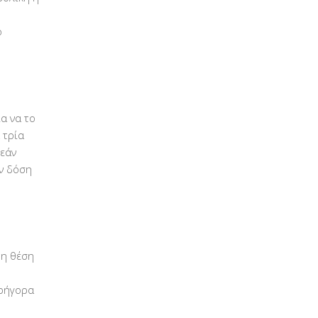
ο
α να το
 τρία
ρεάν
ον δόση
τη θέση
γρήγορα