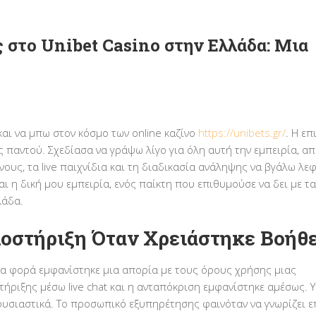
 στο Unibet Casino στην Ελλάδα: Μια
και να μπω στον κόσμο των online καζίνο
https://unibets.gr/
. Η επ
ς παντού. Σχεδίασα να γράψω λίγο για όλη αυτή την εμπειρία, απ
υς, τα live παιχνίδια και τη διαδικασία ανάληψης να βγάλω λεφ
αι η δική μου εμπειρία, ενός παίκτη που επιθυμούσε να δει με τα
λάδα.
οστήριξη Όταν Χρειάστηκε Βοήθε
ια φορά εμφανίστηκε μια απορία με τους όρους χρήσης μιας
ήριξης μέσω live chat και η ανταπόκριση εμφανίστηκε αμέσως. 
ουσιαστικά. Το προσωπικό εξυπηρέτησης φαινόταν να γνωρίζει 