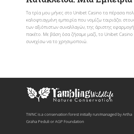
Τα τρία μου μήνες στο Unibet Casino τα πέρασα πο
καλοφτιαγμένη εμπειρία που νομίζω ταιριάζει στου
των αξιόπιστων συναλλαγών, της άριστης εφαρμογή
πακέτο. Με βάση όσα ζήσαμε μαζί, το Unibet Casino 
συνεχίσω να το χρησιμοποιώ.
TWNC is a conservation forest initially run/managed by Artha
Graha Peduli or AGP Foundation