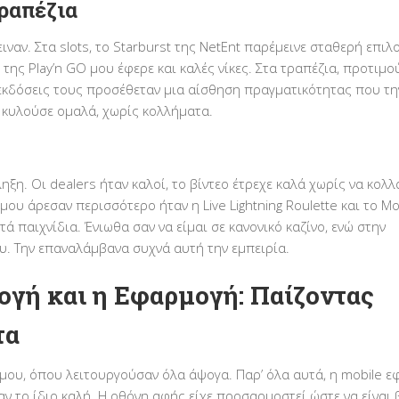
ραπέζια
ναν. Στα slots, το Starburst της NetEnt παρέμεινε σταθερή επιλ
της Play’n GO μου έφερε και καλές νίκες. Στα τραπέζια, προτιμο
 εκδόσεις τους προσέθεταν μια αίσθηση πραγματικότητας που τη
ι κυλούσε ομαλά, χωρίς κολλήματα.
ηξη. Οι dealers ήταν καλοί, το βίντεο έτρεχε καλά χωρίς να κολλά
ου άρεσαν περισσότερο ήταν η Live Lightning Roulette και το M
τά παιχνίδια. Ένιωθα σαν να είμαι σε κανονικό καζίνο, ενώ στην
. Την επαναλάμβανα συχνά αυτή την εμπειρία.
γή και η Εφαρμογή: Παίζοντας
τα
μου, όπου λειτουργούσαν όλα άψογα. Παρ’ όλα αυτά, η mobile 
ταν το ίδιο καλή. Η οθόνη αφής είχε προσαρμοστεί ώστε να είναι 