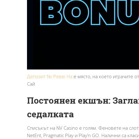
Депозит Nv Ревю На
е място, на което играчите 
Сай
Постоянен екшън: Загла
седалката
Списъкът на NV Casino е голям. Феновете на сло
NetEnt, Pragmatic Play и Play’n GO. Налични са к