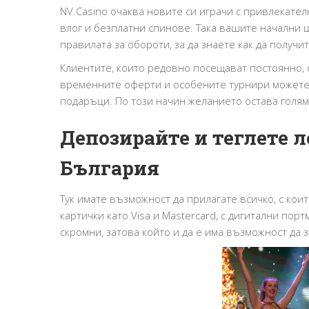
NV Casino очаква новите си играчи с привлекате
влог и безплатни спинове. Така вашите начални 
правилата за обороти, за да знаете как да получи
Клиентите, които редовно посещават постоянно, о
временните оферти и особените турнири можете 
подаръци. По този начин желанието остава голям
Депозирайте и теглете 
България
Тук имате възможност да прилагате всичко, с кои
картички като Visa и Mastercard, с дигитални порт
скромни, затова който и да е има възможност да 