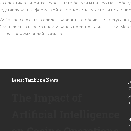
а селекция от игри, конкурентните бонуси и надеждната обсл
редставлява платформа, който третира с играчите си почтение
NV Casino се оказва солиден вариант. То обединява регулация,
ки цялостно игрово изживяване директно на дланта ви. Може
ставя премиум онлайн казино.
Latest Tambling News
J
G
The Impact of
J
+
i
Artificial Intelligence
H
P