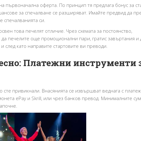
лна първоначална оферта. По принцип тя предлага бонус за с
шансове за спечалване се разширяват. Имайте предвид да пр
те спечалванията си.
свен това печелят отличие. Чрез схемата за постоянство,
да печелите още промоционални пари, гратис завъртания и 
 и след като направите стартовите ви преводи.
лесно: Платежни инструменти 
то сте привикнали. Внасянията се извършват веднага с плате
монета ePay и Skrill, или чрез банков превод. Минималните сум
започне.