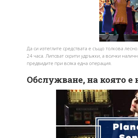
Да си изтеглите средствата е също толкова лесно
24 часа. Липсват скрити удръжки, а всички налич
предвидите при всяка една операция.
Обслужване, на която е