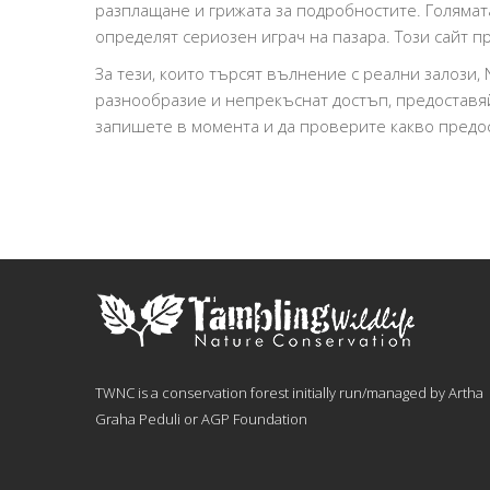
разплащане и грижата за подробностите. Голямат
определят сериозен играч на пазара. Този сайт п
За тези, които търсят вълнение с реални залози, 
разнообразие и непрекъснат достъп, предоставяй
запишете в момента и да проверите какво предо
TWNC is a conservation forest initially run/managed by Artha
Graha Peduli or AGP Foundation