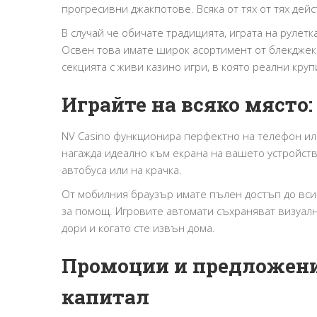
прогресивни джакпотове. Всяка от тях от тях дей
В случай че обичате традицията, играта на рулетк
Освен това имате широк асортимент от блекджек,
секцията с живи казино игри, в която реални кру
Играйте на всяко място:
NV Casino функционира перфектно на телефон или
нагажда идеално към екрана на вашето устройство
автобуса или на крачка.
От мобилния браузър имате пълен достъп до всич
за помощ. Игровите автомати съхраняват визуално
дори и когато сте извън дома.
Промоции и предложени
капитал