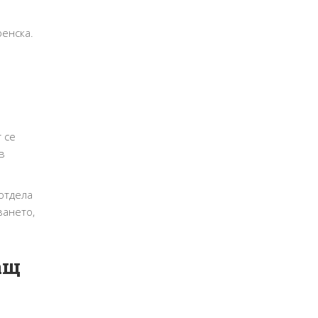
ренска.
 се
в
отдела
ването,
ащ