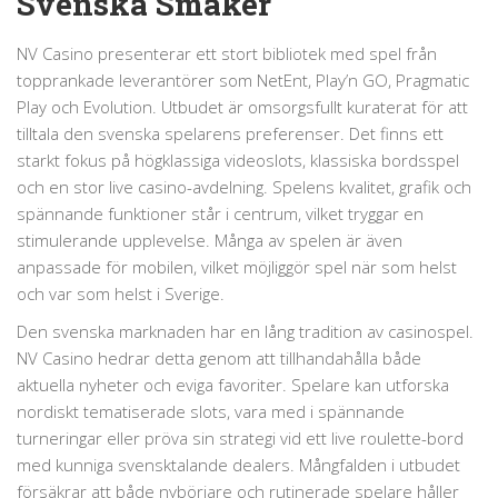
Svenska Smaker
NV Casino presenterar ett stort bibliotek med spel från
topprankade leverantörer som NetEnt, Play’n GO, Pragmatic
Play och Evolution. Utbudet är omsorgsfullt kuraterat för att
tilltala den svenska spelarens preferenser. Det finns ett
starkt fokus på högklassiga videoslots, klassiska bordsspel
och en stor live casino-avdelning. Spelens kvalitet, grafik och
spännande funktioner står i centrum, vilket tryggar en
stimulerande upplevelse. Många av spelen är även
anpassade för mobilen, vilket möjliggör spel när som helst
och var som helst i Sverige.
Den svenska marknaden har en lång tradition av casinospel.
NV Casino hedrar detta genom att tillhandahålla både
aktuella nyheter och eviga favoriter. Spelare kan utforska
nordiskt tematiserade slots, vara med i spännande
turneringar eller pröva sin strategi vid ett live roulette-bord
med kunniga svensktalande dealers. Mångfalden i utbudet
försäkrar att både nybörjare och rutinerade spelare håller