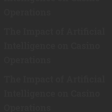
Operations
The Impact of Artificial
Intelligence on Casino
Operations
The Impact of Artificial
Intelligence on Casino
Operations