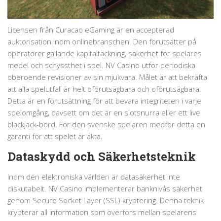
Licensen från Curacao eGaming är en accepterad
auktorisation inom onlinebranschen. Den förutsätter på
operatörer gällande kapitaltäckning, säkerhet för spelares
medel och schyssthet i spel. NV Casino utför periodiska
oberoende revisioner av sin mjukvara. Målet är att bekräfta
att alla spelutfall är helt oförutsägbara och oförutsägbara.
Detta är en förutsättning för att bevara integriteten i varje
spelomgång, oavsett om det är en slotsnurra eller ett live
blackjack-bord. För den svenske spelaren medför detta en
garanti för att spelet är äkta.
Dataskydd och Säkerhetsteknik
Inom den elektroniska världen är datasäkerhet inte
diskutabelt. NV Casino implementerar banknivås säkerhet
genom Secure Socket Layer (SSL) kryptering. Denna teknik
krypterar all information som överförs mellan spelarens