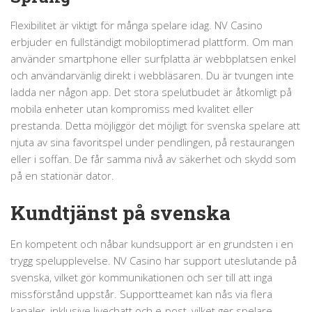
Flexibilitet är viktigt för många spelare idag. NV Casino
erbjuder en fullständigt mobiloptimerad plattform. Om man
använder smartphone eller surfplatta är webbplatsen enkel
och användarvänlig direkt i webbläsaren. Du är tvungen inte
ladda ner någon app. Det stora spelutbudet är åtkomligt på
mobila enheter utan kompromiss med kvalitet eller
prestanda. Detta möjliggör det möjligt för svenska spelare att
njuta av sina favoritspel under pendlingen, på restaurangen
eller i soffan. De får samma nivå av säkerhet och skydd som
på en stationär dator.
Kundtjänst på svenska
En kompetent och nåbar kundsupport är en grundsten i en
trygg spelupplevelse. NV Casino har support uteslutande på
svenska, vilket gör kommunikationen och ser till att inga
missförstånd uppstår. Supportteamet kan nås via flera
kanaler, inklusive livechatt och e-post, vilket ger spelare