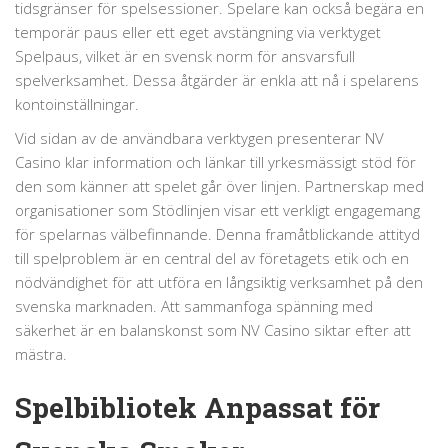
tidsgränser för spelsessioner. Spelare kan också begära en
temporär paus eller ett eget avstängning via verktyget
Spelpaus, vilket är en svensk norm för ansvarsfull
spelverksamhet. Dessa åtgärder är enkla att nå i spelarens
kontoinställningar.
Vid sidan av de användbara verktygen presenterar NV
Casino klar information och länkar till yrkesmässigt stöd för
den som känner att spelet går över linjen. Partnerskap med
organisationer som Stödlinjen visar ett verkligt engagemang
för spelarnas välbefinnande. Denna framåtblickande attityd
till spelproblem är en central del av företagets etik och en
nödvändighet för att utföra en långsiktig verksamhet på den
svenska marknaden. Att sammanfoga spänning med
säkerhet är en balanskonst som NV Casino siktar efter att
mästra.
Spelbibliotek Anpassat för