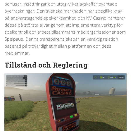
bonusar, insättningar och uttag, vilket avskaffar oväntade
överraskningar. Den svenska marknaden har specifika krav
på ansvarstagande spelverksamhet, och NV Casino hanterar
dessa på största allvar genom att implementera verktyg för
spelkontroll och arbeta tillsammans med organisationer som
Spelpaus. Denna transparens skapar en varaktig relation
baserad på trovärdighet mellan plattformen och dess
medlemmar.
Tillstånd och Reglering