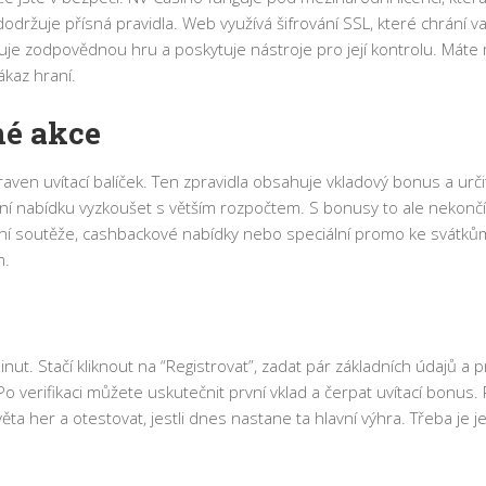
održuje přísná pravidla. Web využívá šifrování SSL, které chrání v
uje zodpovědnou hru a poskytuje nástroje pro její kontrolu. Mát
ákaz hraní.
né akce
aven uvítací balíček. Ten zpravidla obsahuje vkladový bonus a urči
herní nabídku vyzkoušet s větším rozpočtem. S bonusy to ale nekončí
enní soutěže, cashbackové nabídky nebo speciální promo ke svátků
m.
inut. Stačí kliknout na “Registrovat”, zadat pár základních údajů a 
o verifikaci můžete uskutečnit první vklad a čerpat uvítací bonus.
a her a otestovat, jestli dnes nastane ta hlavní výhra. Třeba je j