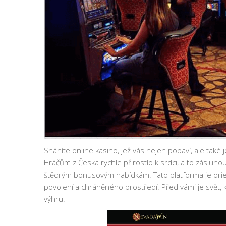
Sháníte online kasino, jež vás nejen pobaví, ale také
Hráčům z Česka rychle přirostlo k srdci, a to zásluh
štědrým bonusovým nabídkám. Tato platforma je orien
povolení a chráněného prostředí. Před vámi je svět,
výhru.