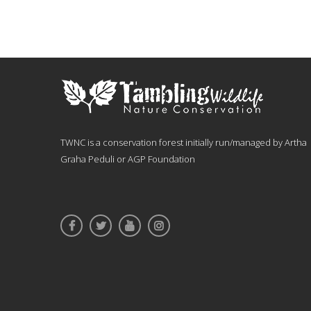
TWNC is a conservation forest initially run/managed by Artha
Graha Peduli or AGP Foundation