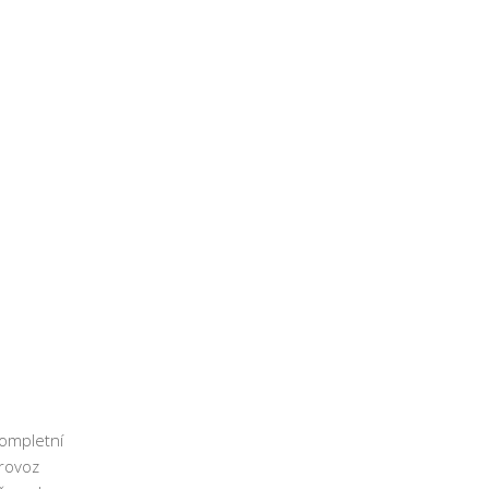
kompletní
provoz