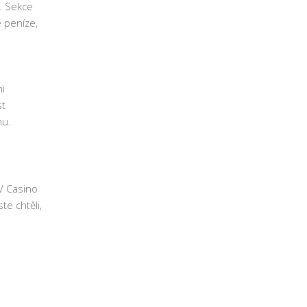
í. Sekce
 peníze,
i
st
nu.
V Casino
e chtěli,
á