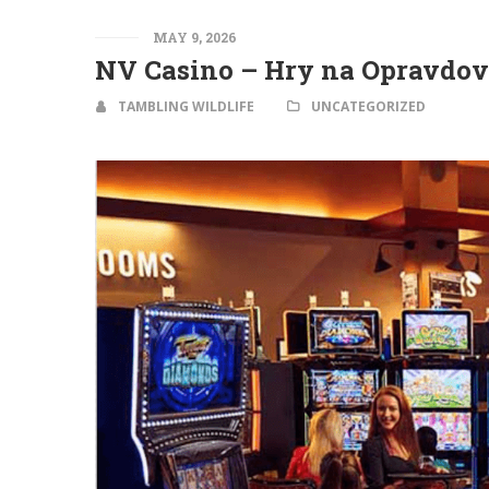
MAY 9, 2026
NV Casino – Hry na Opravdov
TAMBLING WILDLIFE
UNCATEGORIZED