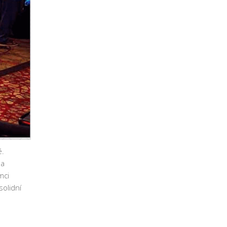
é.
 a
mci
solidní