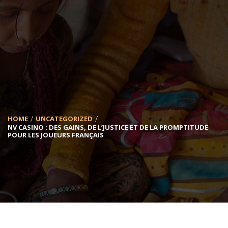
HOME
UNCATEGORIZED
NV CASINO : DES GAINS, DE L’JUSTICE ET DE LA PROMPTITUDE
POUR LES JOUEURS FRANÇAIS