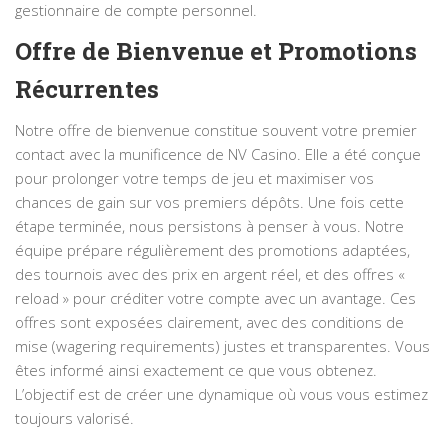
gestionnaire de compte personnel.
Offre de Bienvenue et Promotions
Récurrentes
Notre offre de bienvenue constitue souvent votre premier
contact avec la munificence de NV Casino. Elle a été conçue
pour prolonger votre temps de jeu et maximiser vos
chances de gain sur vos premiers dépôts. Une fois cette
étape terminée, nous persistons à penser à vous. Notre
équipe prépare régulièrement des promotions adaptées,
des tournois avec des prix en argent réel, et des offres «
reload » pour créditer votre compte avec un avantage. Ces
offres sont exposées clairement, avec des conditions de
mise (wagering requirements) justes et transparentes. Vous
êtes informé ainsi exactement ce que vous obtenez.
L’objectif est de créer une dynamique où vous vous estimez
toujours valorisé.