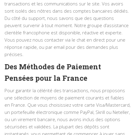
transactions et les communications sur le site. Vos avoirs
sont isolés des nôtres dans des comptes bancaires dédiés.
Du côté du support, nous savons que des questions
peuvent survenir à tout moment. Notre groupe d’assistance
clientèle francophone est disponible, réactive et experte.
Vous pouvez nous contacter via le chat en direct pour une
réponse rapide, ou par email pour des demandes plus
précises.
Des Méthodes de Paiement
Pensées pour la France
Pour garantir la célérité des transactions, nous proposons
une sélection de moyens de paiement courants et fiables
en France. Que vous choisissiez votre carte Visa/Mastercard,
un portefeuille électronique comme PayPal, Skrill ou Neteller,
ou un virement bancaire, nous avons inclus des options
sécurisées et validées. La plupart des dépôts sont
instantanés, vous permettant de commencer à jouer sans