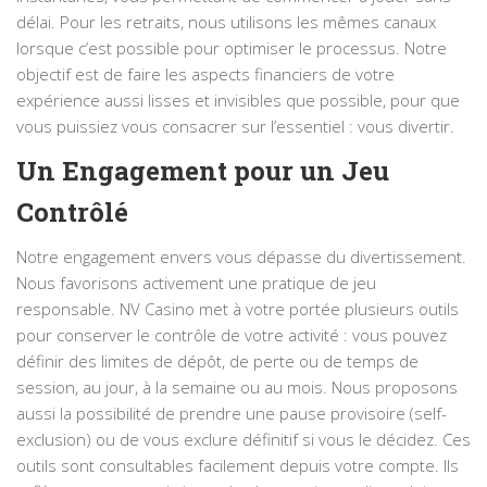
délai. Pour les retraits, nous utilisons les mêmes canaux
lorsque c’est possible pour optimiser le processus. Notre
objectif est de faire les aspects financiers de votre
expérience aussi lisses et invisibles que possible, pour que
vous puissiez vous consacrer sur l’essentiel : vous divertir.
Un Engagement pour un Jeu
Contrôlé
Notre engagement envers vous dépasse du divertissement.
Nous favorisons activement une pratique de jeu
responsable. NV Casino met à votre portée plusieurs outils
pour conserver le contrôle de votre activité : vous pouvez
définir des limites de dépôt, de perte ou de temps de
session, au jour, à la semaine ou au mois. Nous proposons
aussi la possibilité de prendre une pause provisoire (self-
exclusion) ou de vous exclure définitif si vous le décidez. Ces
outils sont consultables facilement depuis votre compte. Ils