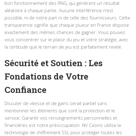
bon fonctionnement des RNG, qui génèrent un résultat
aléatoire à chaque partie. Aucune interférence n’est
possible, ni de notre part ni de celle des fournisseurs. Cette
transparence signifie que chaque joueur en France dispose
exactement des mêmes chances de gagner. Vous pouvez
vous concentrer sur le plaisir du jeu et votre stratégie, avec
la certitude que le terrain de jeu est parfaitement nivelé.
Sécurité et Soutien : Les
Fondations de Votre
Confiance
Discuter de vitesse et de gains serait partiel sans
mentionner les éléments que sont la protection et le
service. Garantir vos renseignements personnelles et
financières est notre préoccupation. NV Casino utilise la
technologie de chiffrement SSL pour protéger toutes les