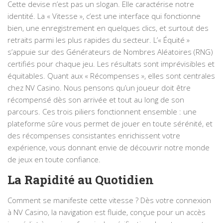
Cette devise n’est pas un slogan. Elle caractérise notre
identité. La « Vitesse », c’est une interface qui fonctionne
bien, une enregistrement en quelques clics, et surtout des
retraits parmi les plus rapides du secteur. L’« Équité »
s’appuie sur des Générateurs de Nombres Aléatoires (RNG)
certifiés pour chaque jeu. Les résultats sont imprévisibles et
équitables. Quant aux « Récompenses », elles sont centrales
chez NV Casino. Nous pensons qu’un joueur doit être
récompensé dès son arrivée et tout au long de son
parcours. Ces trois piliers fonctionnent ensemble : une
plateforme sûre vous permet de jouer en toute sérénité, et
des récompenses consistantes enrichissent votre
expérience, vous donnant envie de découvrir notre monde
de jeux en toute confiance.
La Rapidité au Quotidien
Comment se manifeste cette vitesse ? Dès votre connexion
à NV Casino, la navigation est fluide, conçue pour un accès