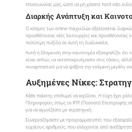
επικοινωνίας μας, ώστε να μη χάσετε ποτέ κάτι ενδι
Διαρκής Ανάπτυξη και Καινοτ
Ο κόσμος των online παιχνιδιών εξελίσσεται διαρκ
προσθέτοντας νέες λειτουργίες και προσθέτοντας τ
πολύτιμη πυξίδα σε αυτή τη διαδικασία.
Αυτή η δέσμευση στην καινοτομία εξασφαλίζει ότι 
είναι απλώς να ανταποκρινόμαστε στις τάσεις, αλλά
συναρπαστικό για να ψάξετε την επόμενη μεγάλη σ
Αυξημένες Νίκες: Στρατηγ
Κάθε παίκτης επιθυμεί να κερδίσει. Η τύχη έχει ρόλ
Πληροφορίες όπως το RTP (Ποσοστό Επιστροφής στον
για να αγωνίζεστε με στρατηγική.
Συνεργαζόμαστε με προγραμματιστές που εξασφαλίζ
τυχαίους αριθμούς, που ελέγχονται από ανεξάρτητο