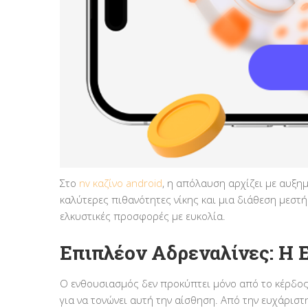
Στο
nv καζίνο android
, η απόλαυση αρχίζει με αυξημ
καλύτερες πιθανότητες νίκης και μια διάθεση μεστή
ελκυστικές προσφορές με ευκολία.
Επιπλέον Αδρεναλίνες: Η 
Ο ενθουσιασμός δεν προκύπτει μόνο από το κέρδος
για να τονώνει αυτή την αίσθηση. Από την ευχάριστ