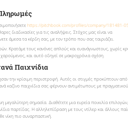
 Πληρωμές
ησιμοποιήσετε
https://pitchbook.com/profiles/company/181481-0
θαρες διαδικασίες για τις αναλήψεις. Στόχος μας είναι να
ετε άμεσα τα κέρδη σας, με τον τρόπο που σας ταιριάζει.
ρών. Κρατάμε τους κανόνες απλούς και ευανάγνωστους, χωρίς κ
ι χαρούμενος, και αυτό οδηγεί σε μακροχρόνια σχέση.
τανά Παιχνίδια
σαν την κρίσιμη περιστροφή. Αυτές οι στιγμές προκύπτουν από
ντανά καζίνο παιχνίδια σας φέρνουν αντιμέτωπους με πραγματικο
μη μεγαλύτερη σημασία. Διαθέτετε μια ευρεία ποικιλία επιλογών
νίδια παρτίδας. Η αλληλεπίδραση με τους ντίλερ και άλλους παί
θε νίκη πιο συναρπαστική.