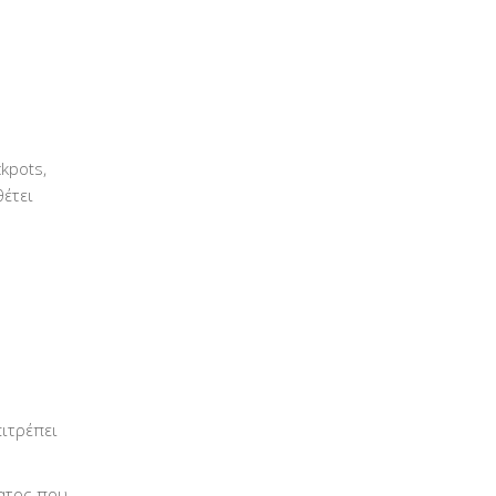
kpots,
θέτει
ιτρέπει
ατος που