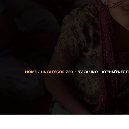
HOME
UNCATEGORIZED
NV CASINO – ΑΥΞΗΜΈΝΕΣ 