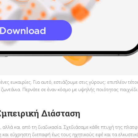
ένες ευκαιρίες. Για αυτό, εστιάζουμε στις γύρους: επιπλέον τέτοι
 ζωντάνια. Περνάτε σε έναν κόσμο με υψηλής ποιότητας παιχνίδι
Εμπειρική Διάσταση
, αλλά και από τη διαδικασία. Σχεδιάσαμε κάθε πτυχή της πλατ
η και εύχρηστη διεπαφή έως τους ηχητικούς εφέ και τα ελκυστικ