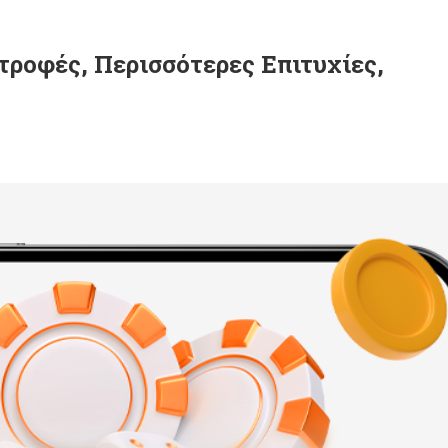
ροφές, Περισσότερες Επιτυχίες,