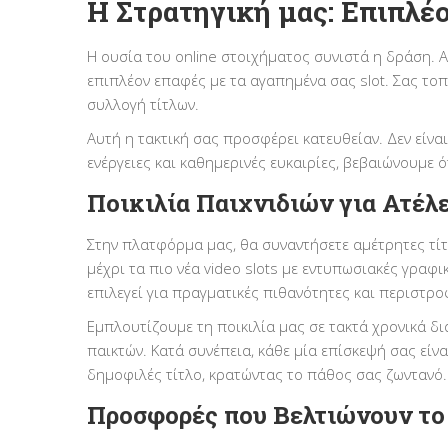
Η Στρατηγική μας: Επιπλέ
Η ουσία του online στοιχήματος συνιστά η δράση. 
επιπλέον επαφές με τα αγαπημένα σας slot. Σας το
συλλογή τίτλων.
Αυτή η τακτική σας προσφέρει κατευθείαν. Δεν είν
ενέργειες και καθημερινές ευκαιρίες, βεβαιώνουμε 
Ποικιλία Παιχνιδιών για Ατέλ
Στην πλατφόρμα μας, θα συναντήσετε αμέτρητες τί
μέχρι τα πιο νέα video slots με εντυπωσιακές γραφικ
επιλεγεί για πραγματικές πιθανότητες και περιστρ
Εμπλουτίζουμε τη ποικιλία μας σε τακτά χρονικά δι
παικτών. Κατά συνέπεια, κάθε μία επίσκεψή σας εί
δημοφιλές τίτλο, κρατώντας το πάθος σας ζωντανό.
Προσφορές που Βελτιώνουν το