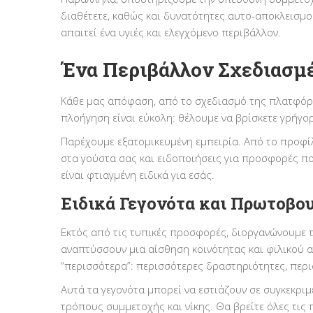
διαθέτετε, καθώς και δυνατότητες αυτο-αποκλεισμο
απαιτεί ένα υγιές και ελεγχόμενο περιβάλλον.
Ένα Περιβάλλον Σχεδιασμέ
Κάθε μας απόφαση, από το σχεδιασμό της πλατφόρμα
πλοήγηση είναι εύκολη: θέλουμε να βρίσκετε γρήγορ
Παρέχουμε εξατομικευμένη εμπειρία. Από το προφίλ
στα γούστα σας και ειδοποιήσεις για προσφορές πο
είναι φτιαγμένη ειδικά για εσάς.
Ειδικά Γεγονότα και Πρωτοβου
Εκτός από τις τυπικές προσφορές, διοργανώνουμε τ
αναπτύσσουν μια αίσθηση κοινότητας και φιλικού α
“περισσότερα”: περισσότερες δραστηριότητες, περι
Αυτά τα γεγονότα μπορεί να εστιάζουν σε συγκεκριμ
τρόπους συμμετοχής και νίκης. Θα βρείτε όλες τις