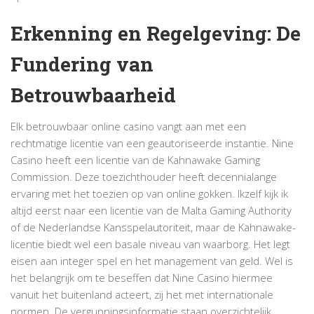
Erkenning en Regelgeving: De
Fundering van
Betrouwbaarheid
Elk betrouwbaar online casino vangt aan met een
rechtmatige licentie van een geautoriseerde instantie. Nine
Casino heeft een licentie van de Kahnawake Gaming
Commission. Deze toezichthouder heeft decennialange
ervaring met het toezien op van online gokken. Ikzelf kijk ik
altijd eerst naar een licentie van de Malta Gaming Authority
of de Nederlandse Kansspelautoriteit, maar de Kahnawake-
licentie biedt wel een basale niveau van waarborg. Het legt
eisen aan integer spel en het management van geld. Wel is
het belangrijk om te beseffen dat Nine Casino hiermee
vanuit het buitenland acteert, zij het met internationale
normen. De vergunningsinformatie staan overzichtelijk