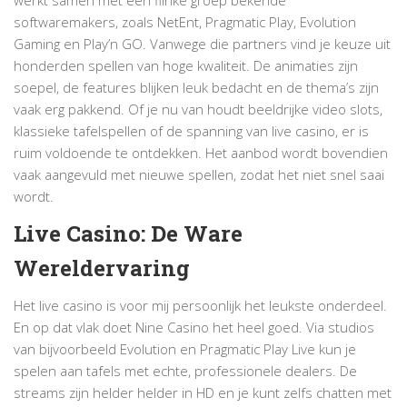
softwaremakers, zoals NetEnt, Pragmatic Play, Evolution
Gaming en Play’n GO. Vanwege die partners vind je keuze uit
honderden spellen van hoge kwaliteit. De animaties zijn
soepel, de features blijken leuk bedacht en de thema’s zijn
vaak erg pakkend. Of je nu van houdt beeldrijke video slots,
klassieke tafelspellen of de spanning van live casino, er is
ruim voldoende te ontdekken. Het aanbod wordt bovendien
vaak aangevuld met nieuwe spellen, zodat het niet snel saai
wordt.
Live Casino: De Ware
Wereldervaring
Het live casino is voor mij persoonlijk het leukste onderdeel.
En op dat vlak doet Nine Casino het heel goed. Via studios
van bijvoorbeeld Evolution en Pragmatic Play Live kun je
spelen aan tafels met echte, professionele dealers. De
streams zijn helder helder in HD en je kunt zelfs chatten met