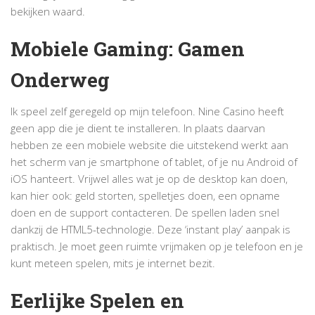
bekijken waard.
Mobiele Gaming: Gamen
Onderweg
Ik speel zelf geregeld op mijn telefoon. Nine Casino heeft
geen app die je dient te installeren. In plaats daarvan
hebben ze een mobiele website die uitstekend werkt aan
het scherm van je smartphone of tablet, of je nu Android of
iOS hanteert. Vrijwel alles wat je op de desktop kan doen,
kan hier ook: geld storten, spelletjes doen, een opname
doen en de support contacteren. De spellen laden snel
dankzij de HTML5-technologie. Deze ‘instant play’ aanpak is
praktisch. Je moet geen ruimte vrijmaken op je telefoon en je
kunt meteen spelen, mits je internet bezit.
Eerlijke Spelen en