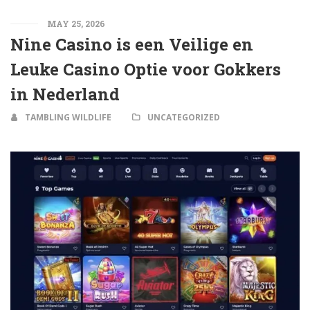
MAY 25, 2026
Nine Casino is een Veilige en
Leuke Casino Optie voor Gokkers
in Nederland
TAMBLING WILDLIFE
UNCATEGORIZED