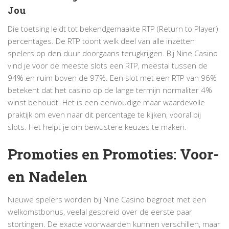
Jou
Die toetsing leidt tot bekendgemaakte RTP (Return to Player)
percentages. De RTP toont welk deel van alle inzetten
spelers op den duur doorgaans terugkrijgen. Bij Nine Casino
vind je voor de meeste slots een RTP, meestal tussen de
94% en ruim boven de 97%. Een slot met een RTP van 96%
betekent dat het casino op de lange termijn normaliter 4%
winst behoudt. Het is een eenvoudige maar waardevolle
praktijk om even naar dit percentage te kijken, vooral bij
slots. Het helpt je om bewustere keuzes te maken.
Promoties en Promoties: Voor-
en Nadelen
Nieuwe spelers worden bij Nine Casino begroet met een
welkomstbonus, veelal gespreid over de eerste paar
stortingen. De exacte voorwaarden kunnen verschillen, maar