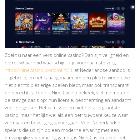
Zoekt u naar een vers online casino? Dan zijn veiligheid en
betrouwbaarheid waarschijnlijk je voornaamste zorg
https://ninecasino.world/nl-nl/
. Het Nederlandse aanbod is
uitgebreid, en het is aangenaam om een plek te vinden die
niet slechts plezierige spellen biedt, maar ook transparant
en oprecht is. Toen ik Nine Casino bekeek, viel me meteen
de stevige basis op: hun licentie, bescherming en aandacht
voor de gokker. Het is misschien niet het allergrootste
casino, maar het lijkt wel als een betrouwbare keuze waar
vermaak en beveiliging samengaan. Voor Nederlandse
spelers die uit zijn op een moderne ervaring met een
omvangrijke verzameling games, is Nine Casino zeker het