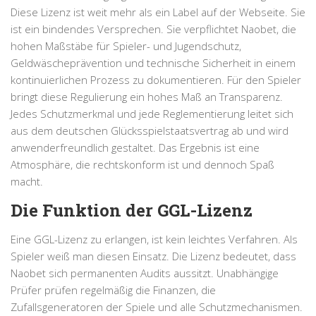
Diese Lizenz ist weit mehr als ein Label auf der Webseite. Sie
ist ein bindendes Versprechen. Sie verpflichtet Naobet, die
hohen Maßstäbe für Spieler- und Jugendschutz,
Geldwäscheprävention und technische Sicherheit in einem
kontinuierlichen Prozess zu dokumentieren. Für den Spieler
bringt diese Regulierung ein hohes Maß an Transparenz.
Jedes Schutzmerkmal und jede Reglementierung leitet sich
aus dem deutschen Glücksspielstaatsvertrag ab und wird
anwenderfreundlich gestaltet. Das Ergebnis ist eine
Atmosphäre, die rechtskonform ist und dennoch Spaß
macht.
Die Funktion der GGL-Lizenz
Eine GGL-Lizenz zu erlangen, ist kein leichtes Verfahren. Als
Spieler weiß man diesen Einsatz. Die Lizenz bedeutet, dass
Naobet sich permanenten Audits aussitzt. Unabhängige
Prüfer prüfen regelmäßig die Finanzen, die
Zufallsgeneratoren der Spiele und alle Schutzmechanismen.