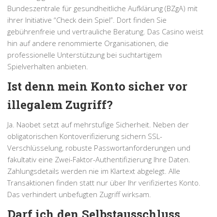
Bundeszentrale für gesundheitliche Aufklärung (BZgA) mit
ihrer Initiative “Check dein Spiel”. Dort finden Sie
gebührenfreie und vertrauliche Beratung. Das Casino weist
hin auf andere renommierte Organisationen, die
professionelle Unterstützung bei suchtartigem
Spielverhalten anbieten.
Ist denn mein Konto sicher vor
illegalem Zugriff?
Ja. Naobet setzt auf mehrstufige Sicherheit. Neben der
obligatorischen Kontoverifizierung sichern SSL-
Verschlüsselung, robuste Passwortanforderungen und
fakultativ eine Zwei-Faktor-Authentifizierung Ihre Daten.
Zahlungsdetails werden nie im Klartext abgelegt. Alle
Transaktionen finden statt nur über Ihr verifiziertes Konto.
Das verhindert unbefugten Zugriff wirksam.
Darf ich den Selbstausschluss