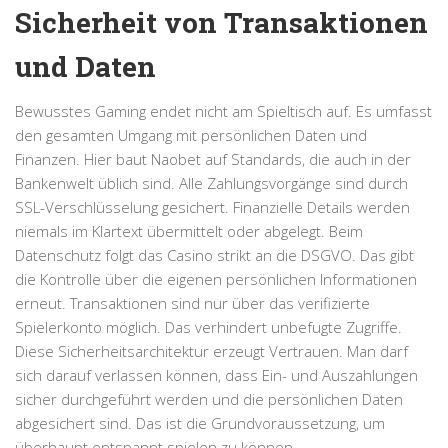
Sicherheit von Transaktionen
und Daten
Bewusstes Gaming endet nicht am Spieltisch auf. Es umfasst
den gesamten Umgang mit persönlichen Daten und
Finanzen. Hier baut Naobet auf Standards, die auch in der
Bankenwelt üblich sind. Alle Zahlungsvorgänge sind durch
SSL-Verschlüsselung gesichert. Finanzielle Details werden
niemals im Klartext übermittelt oder abgelegt. Beim
Datenschutz folgt das Casino strikt an die DSGVO. Das gibt
die Kontrolle über die eigenen persönlichen Informationen
erneut. Transaktionen sind nur über das verifizierte
Spielerkonto möglich. Das verhindert unbefugte Zugriffe.
Diese Sicherheitsarchitektur erzeugt Vertrauen. Man darf
sich darauf verlassen können, dass Ein- und Auszahlungen
sicher durchgeführt werden und die persönlichen Daten
abgesichert sind. Das ist die Grundvoraussetzung, um
überhaupt entspannt spielen zu können.