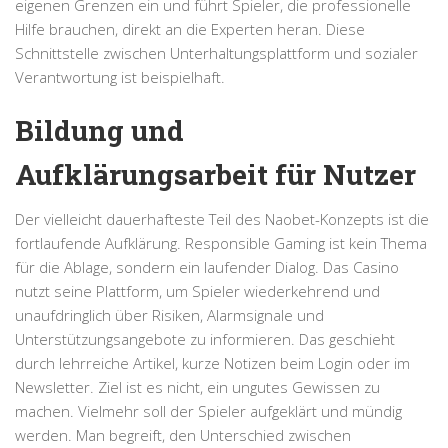
eigenen Grenzen ein und führt Spieler, die professionelle
Hilfe brauchen, direkt an die Experten heran. Diese
Schnittstelle zwischen Unterhaltungsplattform und sozialer
Verantwortung ist beispielhaft.
Bildung und
Aufklärungsarbeit für Nutzer
Der vielleicht dauerhafteste Teil des Naobet-Konzepts ist die
fortlaufende Aufklärung. Responsible Gaming ist kein Thema
für die Ablage, sondern ein laufender Dialog. Das Casino
nutzt seine Plattform, um Spieler wiederkehrend und
unaufdringlich über Risiken, Alarmsignale und
Unterstützungsangebote zu informieren. Das geschieht
durch lehrreiche Artikel, kurze Notizen beim Login oder im
Newsletter. Ziel ist es nicht, ein ungutes Gewissen zu
machen. Vielmehr soll der Spieler aufgeklärt und mündig
werden. Man begreift, den Unterschied zwischen