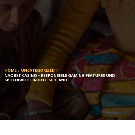
HOME
UNCATEGORIZED
NAOBET CASINO – RESPONSIBLE GAMING FEATURES UND
SPIELERWOHL IN DEUTSCHLAND