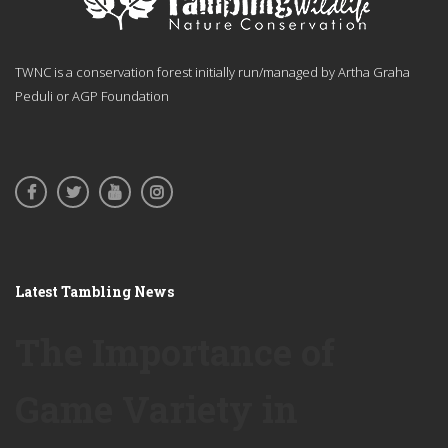
TWNC is a conservation forest initially run/managed by Artha Graha
Peduli or AGP Foundation
Latest Tambling News
The Importance of
Game Variety in