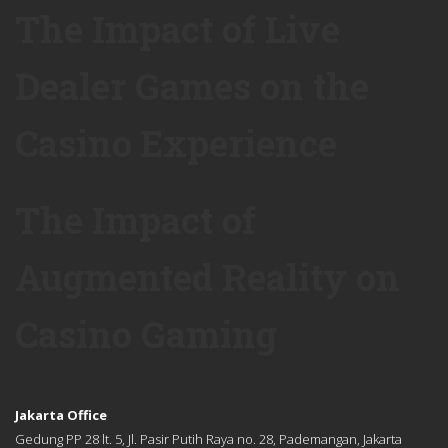
The Impact of Live
Dealer Games on the
Casino Experience
The Impact of
Augmented Reality on
Casino Gaming
Jakarta Office
Gedung PP 28 lt. 5, Jl. Pasir Putih Raya no. 28, Pademangan, Jakarta