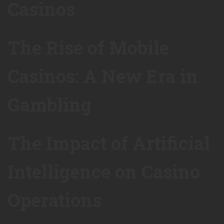
Casinos
The Rise of Mobile
Casinos: A New Era in
Gambling
The Impact of Artificial
Intelligence on Casino
Operations