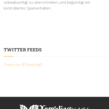
unbeabsichtigt zu überschreiten, und begünstigt ein
kontrolliertes Spielverhalten.
TWITTER FEEDS
Tweets by @TamblingID