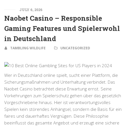
JULY 6, 2026
Naobet Casino – Responsible
Gaming Features und Spielerwohl
in Deutschland
TAMBLING WILDLIFE
UNCATEGORIZED
Wer in Deutschland online spielt, sucht einer Plattform, die
Sicherungsmaßnahmen und Unterhaltung verbindet. Das
Naobet Casino betrachtet diese Erwartung ernst. Seine
Vorkehrungen zum Spielerschutz gehen über das gesetzlich
Vorgeschriebene hinaus. Hier ist verantwortungsvolles
Spielen kein störendes Anhängsel, sondern die Basis für ein
faires und dauerhaftes Vergnügen. Diese Philosophie
beeinflusst das gesamte Angebot und erzeugt eine sichere