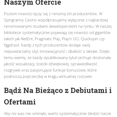
Naszym Ofercie
Poziom nowości łączy się z renomą ich producentów. W
Spingranny Casino współpracujemy wyłącznie z najbardziej
renomowanymi studiami deweloperskimi na rynku. W naszej
bibliotece systematycznie pojawiają się nowości od gigantów
takich jak NetEnt, Pragmatic Play, Play’n GO, Quickspin czy
Yggdrasil. Każdy z tych producentów dodaje swój
niepowtarzalny styl, innowacyjność i dbałość o detale. Dzięki
temu wiemy, że każdy opublikowany tytuł cechuje doskonała
jakość wizualizacji, ścieżki dźwiękowej, sprawiedliwość
rozgrywki oraz pasjonujące funkcje bonusowe, które
podnoszą poprzeczkę w kręgu wirtualnej rozrywki.
Bądź Na Bieżąco z Debiutami i
Ofertami
Aby nic was nie ominęło, warto systematycznie śledzić nasze