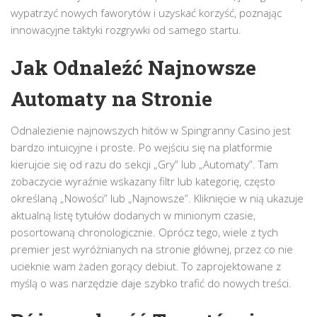
wypatrzyć nowych faworytów i uzyskać korzyść, poznając
innowacyjne taktyki rozgrywki od samego startu.
Jak Odnaleźć Najnowsze
Automaty na Stronie
Odnalezienie najnowszych hitów w Spingranny Casino jest
bardzo intuicyjne i proste. Po wejściu się na platformie
kierujcie się od razu do sekcji „Gry” lub „Automaty”. Tam
zobaczycie wyraźnie wskazany filtr lub kategorię, często
określaną „Nowości” lub „Najnowsze”. Kliknięcie w nią ukazuje
aktualną listę tytułów dodanych w minionym czasie,
posortowaną chronologicznie. Oprócz tego, wiele z tych
premier jest wyróżnianych na stronie głównej, przez co nie
ucieknie wam żaden gorący debiut. To zaprojektowane z
myślą o was narzędzie daje szybko trafić do nowych treści.