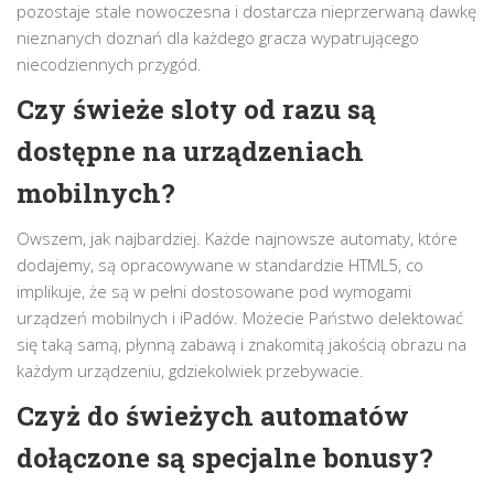
pozostaje stale nowoczesna i dostarcza nieprzerwaną dawkę
nieznanych doznań dla każdego gracza wypatrującego
niecodziennych przygód.
Czy świeże sloty od razu są
dostępne na urządzeniach
mobilnych?
Owszem, jak najbardziej. Każde najnowsze automaty, które
dodajemy, są opracowywane w standardzie HTML5, co
implikuje, że są w pełni dostosowane pod wymogami
urządzeń mobilnych i iPadów. Możecie Państwo delektować
się taką samą, płynną zabawą i znakomitą jakością obrazu na
każdym urządzeniu, gdziekolwiek przebywacie.
Czyż do świeżych automatów
dołączone są specjalne bonusy?