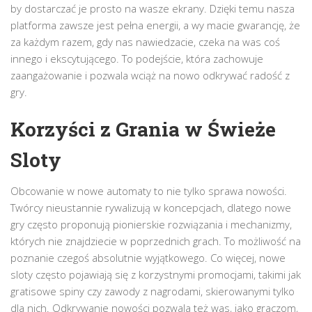
by dostarczać je prosto na wasze ekrany. Dzięki temu nasza
platforma zawsze jest pełna energii, a wy macie gwarancję, że
za każdym razem, gdy nas nawiedzacie, czeka na was coś
innego i ekscytującego. To podejście, która zachowuje
zaangażowanie i pozwala wciąż na nowo odkrywać radość z
gry.
Korzyści z Grania w Świeże
Sloty
Obcowanie w nowe automaty to nie tylko sprawa nowości.
Twórcy nieustannie rywalizują w koncepcjach, dlatego nowe
gry często proponują pionierskie rozwiązania i mechanizmy,
których nie znajdziecie w poprzednich grach. To możliwość na
poznanie czegoś absolutnie wyjątkowego. Co więcej, nowe
sloty często pojawiają się z korzystnymi promocjami, takimi jak
gratisowe spiny czy zawody z nagrodami, skierowanymi tylko
dla nich. Odkrywanie nowości pozwala też was, jako graczom,