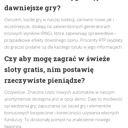
dawniejsze gry?
Owszem, każde gry w naszej kolekcji, zarówno nowe jak i
wcześniejsze, działają na zatwierdzonych generatorach
losowych wyników (RNG), które zapewniają sprawiedliwe i
przypadkowe efekty dowolnego spinu. Procenty RTP (wypłaty
do gracza) podane są dla każdego tytułu w jego informacjach.
Czy aby mogę zagrać w świeże
sloty gratis, nim postawię
rzeczywiste pieniądze?
Oczywiście. Znaczna część nowych automatów w naszym
asortymencie dostępna jest w opcji demo. Daje to możliwość
sprawdzenia gry, zapoznania się zasad gry i elementów
bonusowych bezpiecznie i konieczności używania własnych
funduszy. To doskonały pomysł na znalezienie nowego
faworyta.