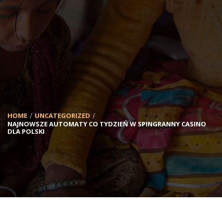
HOME
UNCATEGORIZED
NAJNOWSZE AUTOMATY CO TYDZIEŃ W SPINGRANNY CASINO
DLA POLSKI