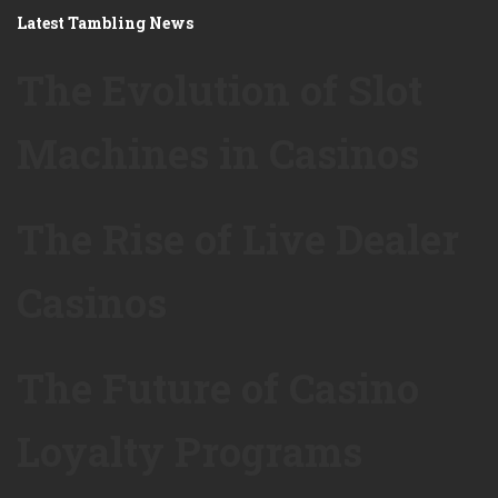
Latest Tambling News
The Evolution of Slot
Machines in Casinos
The Rise of Live Dealer
Casinos
The Future of Casino
Loyalty Programs