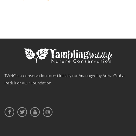
TWNC is a conservation forest initially run/managed by Artha Graha
Peduli or AGP Foundation