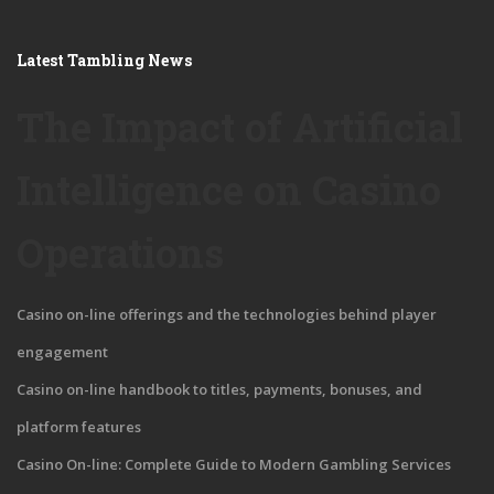
Latest Tambling News
The Impact of Artificial
Intelligence on Casino
Operations
Casino on-line offerings and the technologies behind player
engagement
Casino on-line handbook to titles, payments, bonuses, and
platform features
Casino On-line: Complete Guide to Modern Gambling Services