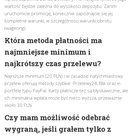
wartość będzie zależna do wysokości depozytu. Zanim
uruchomicie promocję, koniecznie zapoznajcie się jej
kompletne warunki, w szczególności warunki obrotu
(wagering).
Która metoda płatności ma
najmniejsze minimum i
najkrótszy czas przelewu?
Najniższe minimum (20 PLN) i w zasadzie natychmiastowy
przelew oferują metody szybkie: Przelewy24, Blik oraz e-
portfele typu PayPal. Karty płatnicze też są błyskawiczne, ale
ich minimalna wpłata może być nieco wyższa, przeważnie
około 30 PLN.
Czy mam możliwość odebrać
wygraną, jeśli grałem tylko z