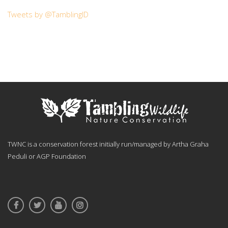
Tweets by @TamblingID
TWNC is a conservation forest initially run/managed by Artha Graha
Peduli or AGP Foundation