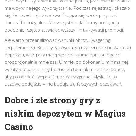
dla nowych użytkowników. Ważne jest to, jak niewielka wpłata
ma wpływ na jego wykorzystanie. Podczas rejestracji, okazało
się, że nawet najniższa kwalifikująca się kwota przynosi
bonus. To duży plus. Nie wszystkie platformy postępują
podobnie, często stawiając wyższy limit aktywacji promocji.
Ale warto przeanalizować warunki obrotu (wagering
requirements). Bonusy zazwyczaj są uzależnione od wartości
depozytu, więc przy małej wpłacie i suma bonusu będzie
proporcjonalnie mniejsza. U mnie, po dokonaniu minimalnej
wpłaty, dostałem mały bonus. Za to miałem realne szanse,
aby go obrócić i wypłacić możliwe wygrane. Myślę, że to
uczciwe podejście – nie buduje się fałszywych oczekiwań.
Dobre i złe strony gry z
niskim depozytem w Magius
Casino