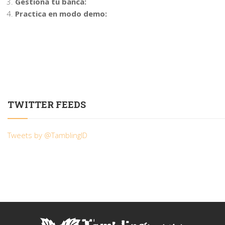
Gestiona tu banca:
Practica en modo demo:
TWITTER FEEDS
Tweets by @TamblingID