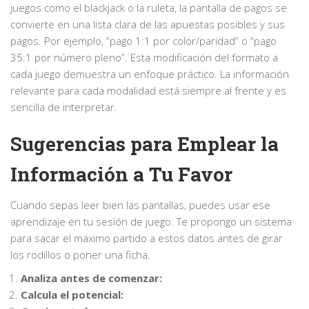
juegos como el blackjack o la ruleta, la pantalla de pagos se
convierte en una lista clara de las apuestas posibles y sus
pagos. Por ejemplo, “pago 1:1 por color/paridad” o “pago
35:1 por número pleno”. Esta modificación del formato a
cada juego demuestra un enfoque práctico. La información
relevante para cada modalidad está siempre al frente y es
sencilla de interpretar.
Sugerencias para Emplear la
Información a Tu Favor
Cuando sepas leer bien las pantallas, puedes usar ese
aprendizaje en tu sesión de juego. Te propongo un sistema
para sacar el máximo partido a estos datos antes de girar
los rodillos o poner una ficha.
Analiza antes de comenzar:
Calcula el potencial: