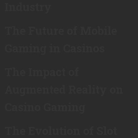
Industry
The Future of Mobile
Gaming in Casinos
The Impact of
Augmented Reality on
Casino Gaming
The Evolution of Slot