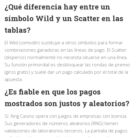
¿Qué diferencia hay entre un
símbolo Wild y un Scatter en las
tablas?
El Wild (comodín) sustituye a otros símbolos para formar
combinaciones ganadoras en las líneas de pago. El Scatter
(disperso) normalmente no necesita situarse en una línea.
Su función primordial es desbloquear las rondas de premio
(giros gratis) y suele dar un pago calculado por el total de la
apuesta.
¿Es fiable en que los pagos
mostrados son justos y aleatorios?
Sí. King Casino opera con juegos de empresas con licencia.
Sus generadores de números aleatorios (RNG) tienen
validaciones de laboratorios terceros. La pantalla de pagos