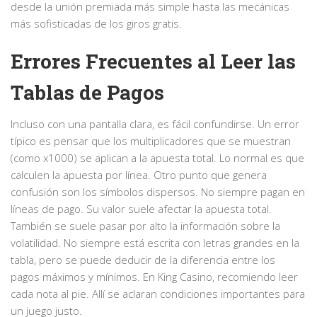
desde la unión premiada más simple hasta las mecánicas
más sofisticadas de los giros gratis.
Errores Frecuentes al Leer las
Tablas de Pagos
Incluso con una pantalla clara, es fácil confundirse. Un error
típico es pensar que los multiplicadores que se muestran
(como x1000) se aplican a la apuesta total. Lo normal es que
calculen la apuesta por línea. Otro punto que genera
confusión son los símbolos dispersos. No siempre pagan en
líneas de pago. Su valor suele afectar la apuesta total.
También se suele pasar por alto la información sobre la
volatilidad. No siempre está escrita con letras grandes en la
tabla, pero se puede deducir de la diferencia entre los
pagos máximos y mínimos. En King Casino, recomiendo leer
cada nota al pie. Allí se aclaran condiciones importantes para
un juego justo.