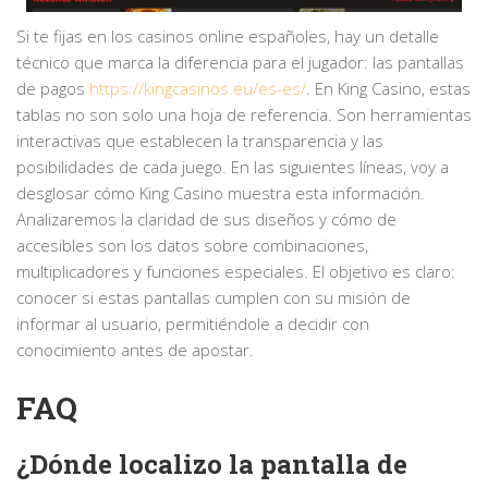
Si te fijas en los casinos online españoles, hay un detalle
técnico que marca la diferencia para el jugador: las pantallas
de pagos
https://kingcasinos.eu/es-es/
. En King Casino, estas
tablas no son solo una hoja de referencia. Son herramientas
interactivas que establecen la transparencia y las
posibilidades de cada juego. En las siguientes líneas, voy a
desglosar cómo King Casino muestra esta información.
Analizaremos la claridad de sus diseños y cómo de
accesibles son los datos sobre combinaciones,
multiplicadores y funciones especiales. El objetivo es claro:
conocer si estas pantallas cumplen con su misión de
informar al usuario, permitiéndole a decidir con
conocimiento antes de apostar.
FAQ
¿Dónde localizo la pantalla de