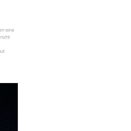
en eine
nicht
aut