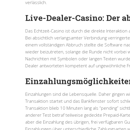
verlässlich.
Live-Dealer-Casino: Der ab
Das Echtzeit-Casino ist durch die direkte Interakti
Bei absichtlich verlangsamter Verbindung verringerte
einem vollständigen Abbruch stellte die Software na
wieder beizutreten, solange die Runde nicht vorbei 
Nachrichten mit Symbolen oder langen Texten wurde 
Dealer antworteten kompetent auf ungewöhnliche Fra
Einzahlungsmöglichkeiten
Einzahlungen sind die Lebensquelle. Daher gingen w
Transaktion startet und das Bankfenster sofort schli
Transaktion blieb 10 Minuten lang als “pending” sicht
anderer Test betraf teilweise gedeckte Prepaid-Kart
aber die Einzahlung des übrigen, frei verfügbaren Gu
Einzahlungen über unterschiedliche Zahlungsarten w