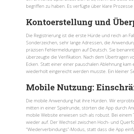
begriffen zu haben. Es verfügte über klare Prozesse
Kontoerstellung und Überp
Die Registrierung ist die erste Hürde und reich an F
Sonderzeichen, sehr lange Adressen, die Anwendung
präzisen Fehlermeldungen auf Deutsch. Sie benannt
überzeugte die Verifikation. Nach dem Übertragen v
Ecken. Statt einer einer pauschalen Ablehnung kam
wiederholt eingereicht werden musste. Ein kleiner S
Mobile Nutzung: Einschrä
Die mobile Anwendung hat ihre Hürden. Wir erprobt
mitten in einer Spielrunde, störten die App durch A
mobile Website erwiesen sich als robust. Bei einem 
wieder auf. Der Wechsel zwischen Hoch- und Querform
“Wiederverbindungs”-Modus, statt dass die App einf