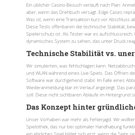
Ein üblicher Casino-Besuch verläuft nach Plan: Anmel
aber, wenn das Drehbuch versagt. Edge Cases reprä
Was ist, wenn eine Transaktion kurz vor Abschluss a
Diese Tests offenbaren die technische Stabilität, b
Spielerschutz ist. Als Tester war es aufschlussreich,
dynamisches System zu sehen, das unter Druck rea
Technische Stabilität vs. un
Wir simulierten, was fehlschlagen kann. Netzabbrüc
und WLAN während eines Live-Spiels. Das Öffnen ders
Software war durchgehend stabil. Im Falle eines Ab
Wiederanmeldung klar im Verlauf angezeigt. Das par
soll. Diese nicht sichtbaren Abläufe im Hintergrund 
Das Konzept hinter gründlic
Unser Vorhaben war mehr als Fehlerjagd. Wir wollten 
Spielothek, das nur bei optimaler Handhabung funktio
ein ehrliches Spiel bildet sich erst, wenn die Seite 