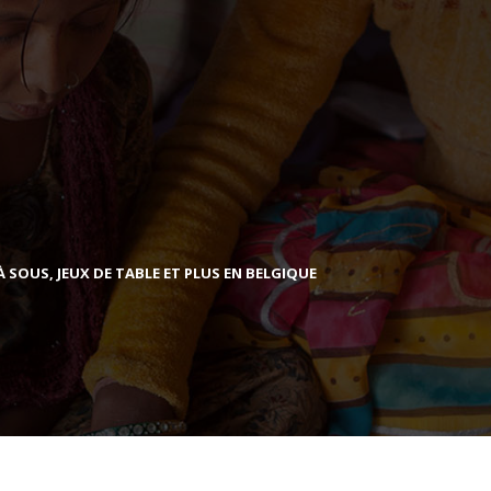
À SOUS, JEUX DE TABLE ET PLUS EN BELGIQUE