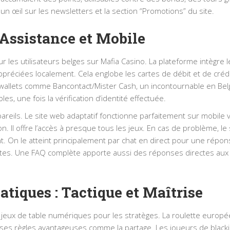
n œil sur les newsletters et la section “Promotions” du site.
 Assistance et Mobile
r les utilisateurs belges sur Mafia Casino. La plateforme intègre l
réciées localement. Cela englobe les cartes de débit et de crédit
s wallets comme Bancontact/Mister Cash, un incontournable en Bel
es, une fois la vérification d’identité effectuée.
areils. Le site web adaptatif fonctionne parfaitement sur mobile 
n. Il offre l’accès à presque tous les jeux. En cas de problème, le
nt. On le atteint principalement par chat en direct pour une répo
ntes. Une FAQ complète apporte aussi des réponses directes aux
tiques : Tactique et Maîtrise
eux de table numériques pour les stratèges. La roulette europé
t ses règles avantageuses comme la partage. Les joueurs de black