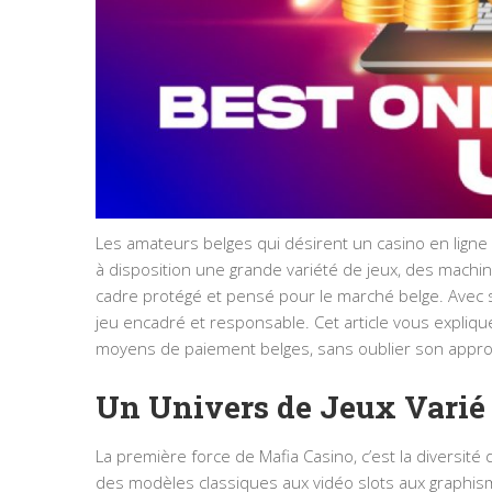
Les amateurs belges qui désirent un casino en ligne
à disposition une grande variété de jeux, des machin
cadre protégé et pensé pour le marché belge. Avec s
jeu encadré et responsable. Cet article vous expliqu
moyens de paiement belges, sans oublier son approc
Un Univers de Jeux Varié 
La première force de Mafia Casino, c’est la diversité
des modèles classiques aux vidéo slots aux graphisme