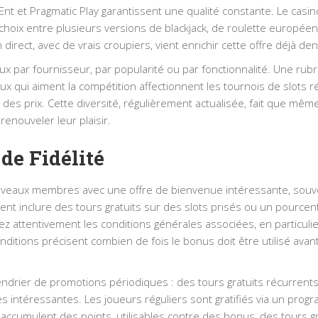
t et Pragmatic Play garantissent une qualité constante. Le casin
e choix entre plusieurs versions de blackjack, de roulette europée
direct, avec de vrais croupiers, vient enrichir cette offre déjà de
eux par fournisseur, par popularité ou par fonctionnalité. Une rub
x qui aiment la compétition affectionnent les tournois de slots ré
des prix. Cette diversité, régulièrement actualisée, fait que même
enouveler leur plaisir.
de Fidélité
uveaux membres avec une offre de bienvenue intéressante, souv
nt inclure des tours gratuits sur des slots prisés ou un pourcen
 attentivement les conditions générales associées, en particulie
itions précisent combien de fois le bonus doit être utilisé avan
ndrier de promotions périodiques : des tours gratuits récurrents
 intéressantes. Les joueurs réguliers sont gratifiés via un pro
ils accumulent des points, utilisables contre des bonus, des tours g