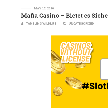
MAY 12, 2026
Mafia Casino – Bietet es Siche
TAMBLING WILDLIFE
UNCATEGORIZED