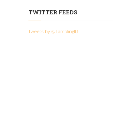
TWITTER FEEDS
Tweets by @TamblingID