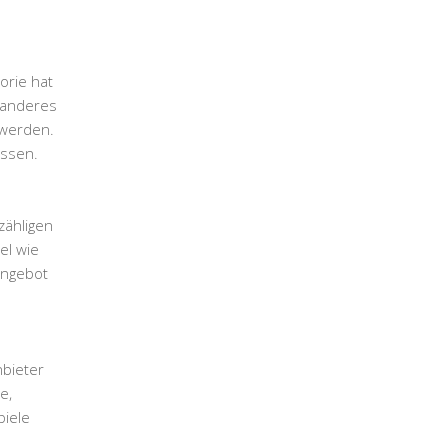
orie hat
z anderes
 werden.
assen.
zähligen
el wie
Angebot
nbieter
e,
piele