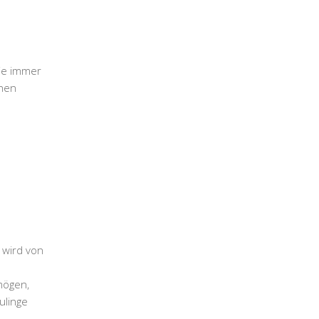
Sie immer
chen
k wird von
mögen,
ulinge