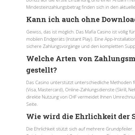
Mindesteinzahlungsbetrag finden sich in den aktuell
Kann ich auch ohne Downloa
Gewiss, das ist möglich. Das Mafia Casino ist völlig 
mobilen Endgeräts (Instant Play). Eine App-Installatio
sichere Zahlungsvorgänge und den kompletten Suppor
Welche Arten von Zahlungsm
gestellt?
Das Casino unterstützt unterschiedliche Methoden f
(Visa, Mastercard), Online-Zahlungsdienste (Skrill, 
direkte Nutzung von CHF vermeidet Ihnen Umrechnung
Seite.
Wie wird die Ehrlichkeit der 
Die Ehrlichkeit stützt sich auf mehrere Grundpfeiler