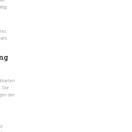
tig.
res
ahl,
ung
itkarten
. Die
ngen der
ür