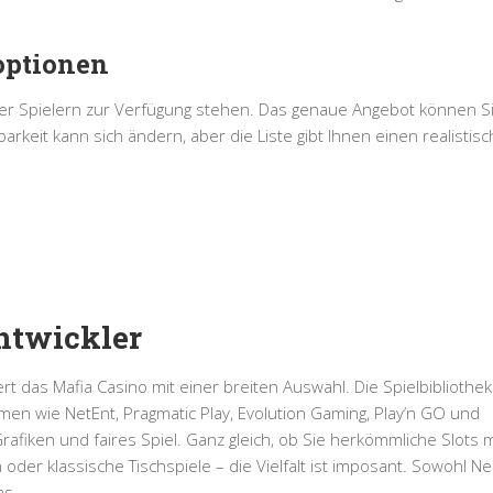
optionen
izer Spielern zur Verfügung stehen. Das genaue Angebot können 
keit kann sich ändern, aber die Liste gibt Ihnen einen realistis
ntwickler
ert das Mafia Casino mit einer breiten Auswahl. Die Spielbibliothe
en wie NetEnt, Pragmatic Play, Evolution Gaming, Play’n GO und
rafiken und faires Spiel. Ganz gleich, ob Sie herkömmliche Slots 
der klassische Tischspiele – die Vielfalt ist imposant. Sowohl Ne
as.