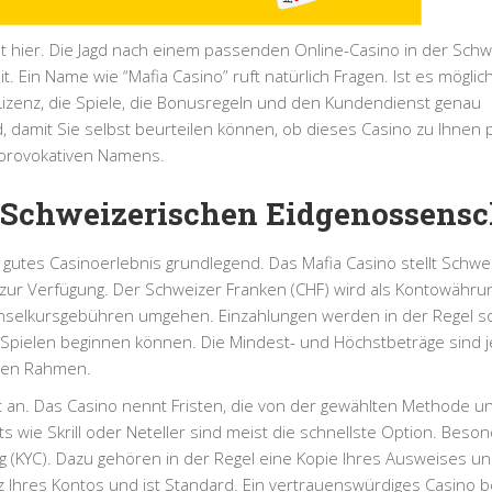
t hier. Die Jagd nach einem passenden Online-Casino in der Schw
t. Ein Name wie “Mafia Casino” ruft natürlich Fragen. Ist es mögli
Lizenz, die Spiele, die Bonusregeln und den Kundendienst genau
ld, damit Sie selbst beurteilen können, ob dieses Casino zu Ihnen 
 provokativen Namens.
 Schweizerischen Eidgenossensc
n gutes Casinoerlebnis grundlegend. Das Mafia Casino stellt Schwe
zur Verfügung. Der Schweizer Franken (CHF) wird als Kontowähru
 Wechselkursgebühren umgehen. Einzahlungen werden in der Regel s
 Spielen beginnen können. Die Mindest- und Höchstbeträge sind j
chen Rahmen.
 an. Das Casino nennt Fristen, die von der gewählten Methode u
ts wie Skrill oder Neteller sind meist die schnellste Option. Beso
ung (KYC). Dazu gehören in der Regel eine Kopie Ihres Ausweises un
hres Kontos und ist Standard. Ein vertrauenswürdiges Casino b