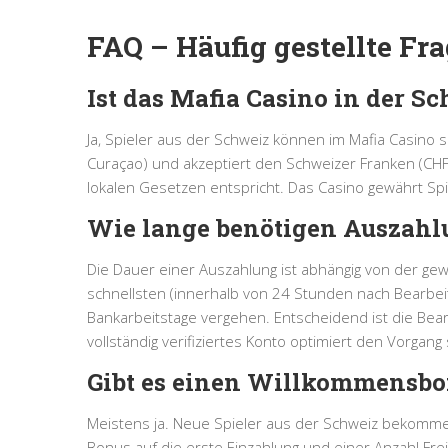
FAQ – Häufig gestellte Fr
Ist das Mafia Casino in der S
Ja, Spieler aus der Schweiz können im Mafia Casino sp
Curaçao) und akzeptiert den Schweizer Franken (CHF
lokalen Gesetzen entspricht. Das Casino gewährt S
Wie lange benötigen Auszahl
Die Dauer einer Auszahlung ist abhängig von der gewä
schnellsten (innerhalb von 24 Stunden nach Bearbei
Bankarbeitstage vergehen. Entscheidend ist die Bearb
vollständig verifiziertes Konto optimiert den Vorgang
Gibt es einen Willkommensbon
Meistens ja. Neue Spieler aus der Schweiz bekomme
Bonus auf die erste Einzahlung und einer Anzahl Fr