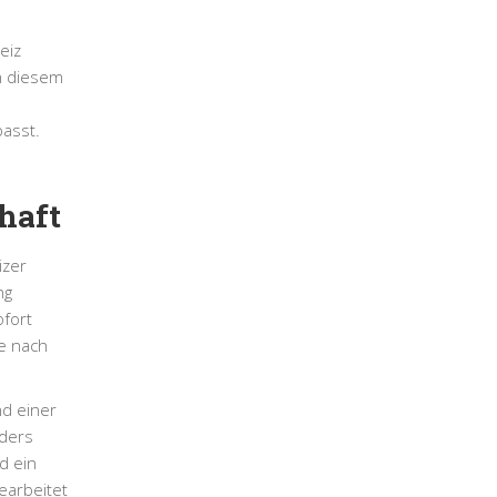
eiz
ch diesem
passt.
haft
izer
ng
ofort
e nach
nd einer
nders
d ein
earbeitet