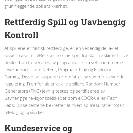
grunnleggende spillersikkerhet.
Rettferdig Spill og Uavhengig
Kontroll
At spillene er faktisk rettferdige, er en vesentlig del av et
sikkert casino. LVBet Casino sine spill, fra slot-maskiner til live
dealer-bord, opereres av programvare fra velrenommerte
leverandører som NetEnt, Pragmatic Play og Evolution
Gaming. Disse selskapene er omfattet av samme krevende
regulering. Fremfor alt er at alle spillens Random Number
Generators (RNG) jevnlig testes og sertifiseres av
uavhengige revisjonsselskaper som eCOGRA eller iTech
Labs. Disse testene bekrefter at hvert spillresultat er totalt
tilfeldig og upåvirket.
Kundeservice og