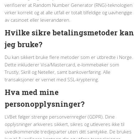
verifiserer at Random Number Generator (RNG)-teknologien
virker korrekt og at alle utfall er totalt tilfeldige og uavhengige
av casinoet eller leverandøren.
Hvilke sikre betalingsmetoder kan
jeg bruke?
Du kan sikkert bruke flere metoder som er utbredte i Norge.
Dette inkluderer Visa/Mastercard, e-lommebøker som
Trustly, Skrill og Neteller, samt bankoverføring. Alle
transaksjoner er vernet med SSL-kryptering.
Hva med mine
personopplysninger?
LVBet følger strenge personvernregler (GDPR). Dine
opplysninger arkiveres sikkert, sikres og utleveres ikke til
uvedkommende tredjeparter uten ditt samtykke. De brukes