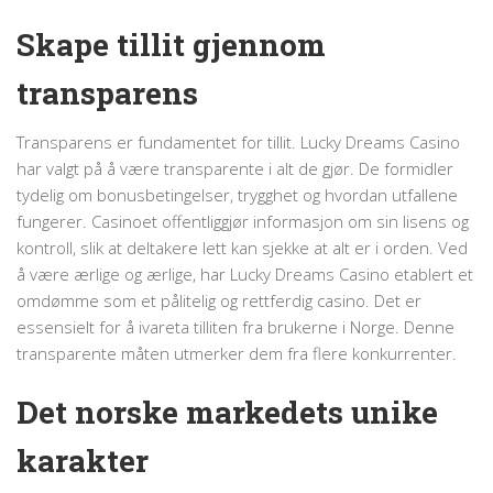
Skape tillit gjennom
transparens
Transparens er fundamentet for tillit. Lucky Dreams Casino
har valgt på å være transparente i alt de gjør. De formidler
tydelig om bonusbetingelser, trygghet og hvordan utfallene
fungerer. Casinoet offentliggjør informasjon om sin lisens og
kontroll, slik at deltakere lett kan sjekke at alt er i orden. Ved
å være ærlige og ærlige, har Lucky Dreams Casino etablert et
omdømme som et pålitelig og rettferdig casino. Det er
essensielt for å ivareta tilliten fra brukerne i Norge. Denne
transparente måten utmerker dem fra flere konkurrenter.
Det norske markedets unike
karakter