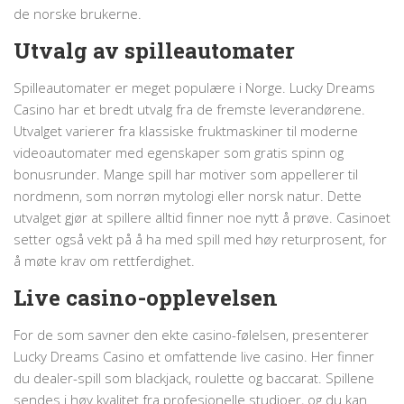
de norske brukerne.
Utvalg av spilleautomater
Spilleautomater er meget populære i Norge. Lucky Dreams
Casino har et bredt utvalg fra de fremste leverandørene.
Utvalget varierer fra klassiske fruktmaskiner til moderne
videoautomater med egenskaper som gratis spinn og
bonusrunder. Mange spill har motiver som appellerer til
nordmenn, som norrøn mytologi eller norsk natur. Dette
utvalget gjør at spillere alltid finner noe nytt å prøve. Casinoet
setter også vekt på å ha med spill med høy returprosent, for
å møte krav om rettferdighet.
Live casino-opplevelsen
For de som savner den ekte casino-følelsen, presenterer
Lucky Dreams Casino et omfattende live casino. Her finner
du dealer-spill som blackjack, roulette og baccarat. Spillene
sendes i høy kvalitet fra profesjonelle studioer, og du kan