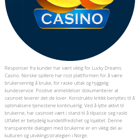
Responser fra kunder har vært viktig for Lucky Dreams
Casino. Norske spillere har rost plattformen for å være
brukervennlig å bruke, for raske uttak og hyggelig
kundeservice. Positive anmeldelser dokumenterer at
casinoet leverer det de lover. Konstruktiv kritikk benyttes til å
optimalisere tjenestene kontinuerlig. Ved å lytte aktivt til
brukerne, har casinoet vært i stand til å tilpasse seg raskt.
Utfallet er betydelig kundetilfredshet og lojalitet. Denne
transparente dialogen med brukerne er en viktig del av
kulturen og utviklingsstrategien i Norge.