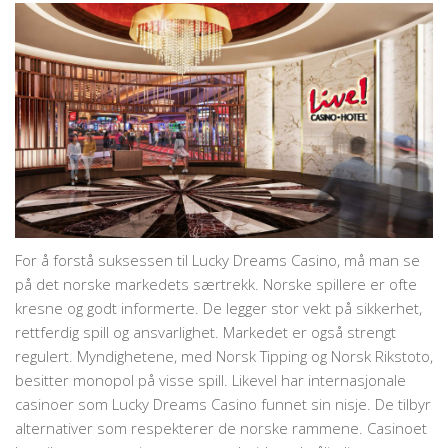
For å forstå suksessen til Lucky Dreams Casino, må man se
på det norske markedets særtrekk. Norske spillere er ofte
kresne og godt informerte. De legger stor vekt på sikkerhet,
rettferdig spill og ansvarlighet. Markedet er også strengt
regulert. Myndighetene, med Norsk Tipping og Norsk Rikstoto,
besitter monopol på visse spill. Likevel har internasjonale
casinoer som Lucky Dreams Casino funnet sin nisje. De tilbyr
alternativer som respekterer de norske rammene. Casinoet