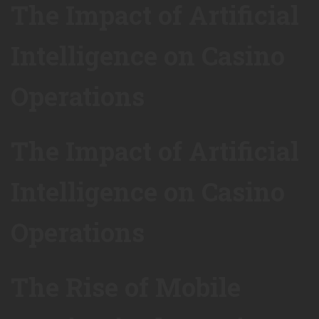
The Impact of Artificial
Intelligence on Casino
Operations
The Impact of Artificial
Intelligence on Casino
Operations
The Rise of Mobile