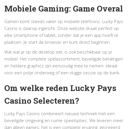
Mobiele Gaming: Game Overal
Gamen komt steeds vaker op mobiele telefoons. Lucky Pays
Casino is daarop ingericht. Onze website draait perfect op
elke smartphone of tablet, zonder dat je een app hoeft te
plaatsen. Je start de browser en kunt direct beginnen.
Wat wat je op de desktop ziet, is ook beschikbaar op je
mobiel. Het complete spelassortiment, beveiligde betalingen
en heldere graphics zijn eenvoudig mee te nemen. Ideaal
voor een potje onderweg of een vlugge sessie op de bank.
Om welke reden Lucky Pays
Casino Selecteren?
Lucky Pays Casino combineert nieuwe techniek met een
beveiligde omgeving en ruime speelopties. We leveren meer
dan alleen games; het is een complete ervaring, gecreëerd