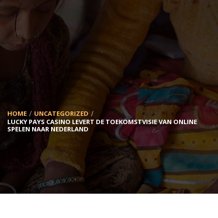
HOME
UNCATEGORIZED
LUCKY PAYS CASINO LEVERT DE TOEKOMSTVISIE VAN ONLINE
SPELEN NAAR NEDERLAND