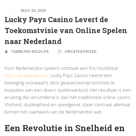
MAY 25, 2026
Lucky Pays Casino Levert de
Toekomstvisie van Online Spelen
naar Nederland
TAMBLING WILDLIFE
UNCATEGORIZED
Voor Nederlandse spelers ontstaat een fris hoofdstuk
https://luckypayss.nl/
. Lucky Pays Casino neemt een
beweging voorwaarts door geavanceerde techniek te
koppelen aan een divers spelenaanbod. Het resultaat is een
ervaring die verschillend is dan het traditionele online casino.
Vlotheid, duidelijkheid en speelgenot staan centraal, allemaal
binnen het raamwerk van de Nederlandse wet.
Een Revolutie in Snelheid en