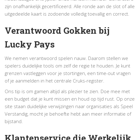
zijn onafhankelijk gecertificeerd. Alle ronde aan de slot of alle
uitgedeelde kaart is zodoende volledig toevallig en correct.
Verantwoord Gokken bij
Lucky Pays
We nemen verantwoord spelen nauw. Daarom stellen we
spelers duidelijke tools om zelf de regie te houden. Je kunt
grenzen vastleggen voor je stortingen, een time-out vragen
of je aanmelden in het centrale Cruks-register.
Ons tip is om gamen altijd als plezier te zien. Doe mee met
een budget dat je kunt missen en houd op tijd rust. Op onze
site staan duidelijke verwijzingen naar organisaties als Speel
Verstandig, mocht je behoefte hebt aan meer informatie of
bijstand.
Klantenservice die Werkelijk