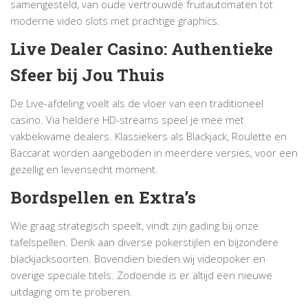
samengesteld, van oude vertrouwde fruitautomaten tot
moderne video slots met prachtige graphics.
Live Dealer Casino: Authentieke
Sfeer bij Jou Thuis
De Live-afdeling voelt als de vloer van een traditioneel
casino. Via heldere HD-streams speel je mee met
vakbekwame dealers. Klassiekers als Blackjack, Roulette en
Baccarat worden aangeboden in meerdere versies, voor een
gezellig en levensecht moment.
Bordspellen en Extra’s
Wie graag strategisch speelt, vindt zijn gading bij onze
tafelspellen. Denk aan diverse pokerstijlen en bijzondere
blackjacksoorten. Bovendien bieden wij videopoker en
overige speciale titels. Zodoende is er altijd een nieuwe
uitdaging om te proberen.