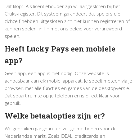
Dat klopt. Als licentiehouder zijn wij aangesloten bij het
Cruks-register. Dit systeem garandeert dat spelers die
zichzelf hebben uitgesloten zich niet kunnen registreren of
kunnen spelen, in lijn met ons beleid voor verantwoord
spelen.
Heeft Lucky Pays een mobiele
app?
Geen app, een app is niet nodig. Onze website is
aanpasbaar aan elk mobiel apparaat. Je speelt meteen via je
browser, met alle functies en games van de desktopversie.
Dat spaart ruimte op je telefoon en is direct klaar voor
gebruik.
Welke betaalopties zijn er?
We gebruiken gangbare en veilige methoden voor de
Nederlandse markt. Zoals iDEAL, creditcards en