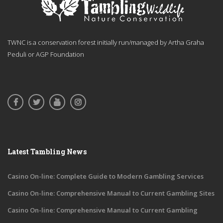
TWNC is a conservation forest initially run/managed by Artha Graha
Peduli or AGP Foundation
Latest Tambling News
Casino On-line: Complete Guide to Modern Gambling Services
Casino On-line: Comprehensive Manual to Current Gambling Sites
Casino On-line: Comprehensive Manual to Current Gambling