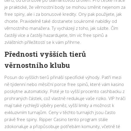
tierů, od bronzové po diamantovou úroveň. Pro české hráče
je praktické, že věrnostní body se mohou směnit nejenom za
free spiny, ale i za bonusové kredity. Ony pak použijete, jak
chcete. Pravidelně také dostanete soukromé nabídky od
věrnostního manažera. Ty vycházejí z toho, jak sázíte. Čím
častěji více a častěji hazardujete, tím víc free spinů a
zvláštních příležitostí se k vám přihrne.
Přednosti vyšších tierů
věrnostního klubu
Posun do vyšších tierů přináší specifické výhody. Patří mezi
ně týdenní nebo měsíční porce free spinů, které vám kasino
poskytne automaticky. Poté je to vyšší procento cashbacku z
prohraných částek, což vlastně redukuje vaše riziko. VIP hráči
mají také rychlejší výběry peněz, vyšší limity a možnost k
exkluzivním turnajům. Ceny v těchto turnajích jsou často
právě free spiny. Ripper Casino tento program stále
zdokonaluje a přizpůsobuje potřebám komunity, včetně té