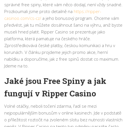
správné free spiny, které vám něco dodají, není vždy snadné.
Prozkoumali jsme proto detailně na
https://ripper-
casinoo.com/cs-cz/
a jeho bonusový program. Chceme vám
předvést, jak tu můžete dosáhnout šanci na výhru, aniž byste
museli hned platit. Ripper Casino se prezentuje jako
platforma, která pamatuje na českého hráče.
Zprostředkovává české platby, českou komunikaci a hru v
korunách. V článku projdeme jejich promo akce, herní
nabídku a doporučíme, jak z free spinů dostat co maximum.
Jdeme na to.
Jaké jsou Free Spiny a jak
fungují v Ripper Casino
Volné otáčky, neboli točení zdarma, řadí se mezi
nejpopulárnějším bonusům v online kasinech. Jde v podstatě
o příležitost roztočit na zvoleném slotu bez nutnosti vlastních
peněz. V Ripper Casino na tento typ odměny narazíte často.