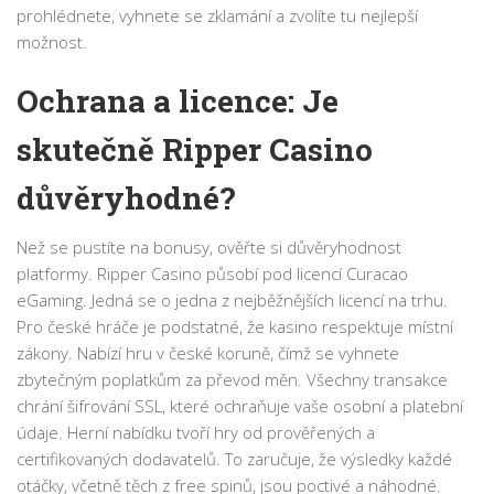
prohlédnete, vyhnete se zklamání a zvolíte tu nejlepší
možnost.
Ochrana a licence: Je
skutečně Ripper Casino
důvěryhodné?
Než se pustíte na bonusy, ověřte si důvěryhodnost
platformy. Ripper Casino působí pod licencí Curacao
eGaming. Jedná se o jedna z nejběžnějších licencí na trhu.
Pro české hráče je podstatné, že kasino respektuje místní
zákony. Nabízí hru v české koruně, čímž se vyhnete
zbytečným poplatkům za převod měn. Všechny transakce
chrání šifrování SSL, které ochraňuje vaše osobní a platební
údaje. Herní nabídku tvoří hry od prověřených a
certifikovaných dodavatelů. To zaručuje, že výsledky každé
otáčky, včetně těch z free spinů, jsou poctivé a náhodné.