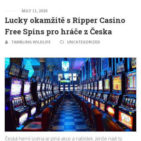
MAY 11, 2026
Lucky okamžitě s Ripper Casino
Free Spins pro hráče z Česka
TAMBLING WILDLIFE
UNCATEGORIZED
Česká herní scéna je plná akce a nabídek. Jenže najít ty