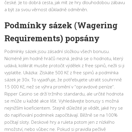
české. Je to dobrá cesta, jak mít ze hry dlouhodobou zábavu
a být za svou věrnost důkladně odměněn.
Podmínky sázek (Wagering
Requirements) popsány
Podmínky sázek jsou zásadní složkou všech bonusu.
Nicméně jim hodně hráčů nezná. Jedná se o hodnotu, který
udává, kolikrát musíte protočit výdělek z free spinů, nežli si ji
vyplatíte. Ukázka: Získáte 500 Kč z free spinů a podmínka
sázek je 30x. To vyjadřuje, že potřebujete utratit souhrnně
15 000 Kč, než se výhra promění v “opravdové peníze”.
Ripper Casino se drží tržního standardu, ale určité hodnota
se může u každé akce lišit. Vyhledávejte bonusy s možná
nejnižším koeficientem. Stejně důležité je vědět, jaké hry se
do naplňování podmínek započítávají. Běžně se na 100%
počítají sloty. Deskové hry a ruleta potom jen z nízkého
množství, nebo vůbec ne. Pokud si pravidla pečlivě