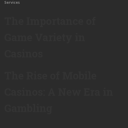
Services
The Importance of
Game Variety in
Casinos
The Rise of Mobile
Casinos: A New Era in
Gambling