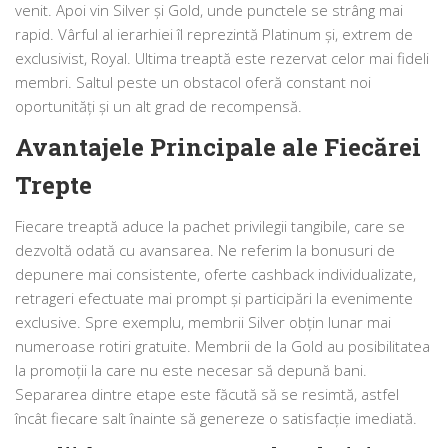
venit. Apoi vin Silver și Gold, unde punctele se strâng mai
rapid. Vârful al ierarhiei îl reprezintă Platinum și, extrem de
exclusivist, Royal. Ultima treaptă este rezervat celor mai fideli
membri. Saltul peste un obstacol oferă constant noi
oportunități și un alt grad de recompensă.
Avantajele Principale ale Fiecărei
Trepte
Fiecare treaptă aduce la pachet privilegii tangibile, care se
dezvoltă odată cu avansarea. Ne referim la bonusuri de
depunere mai consistente, oferte cashback individualizate,
retrageri efectuate mai prompt și participări la evenimente
exclusive. Spre exemplu, membrii Silver obțin lunar mai
numeroase rotiri gratuite. Membrii de la Gold au posibilitatea
la promoții la care nu este necesar să depună bani.
Separarea dintre etape este făcută să se resimtă, astfel
încât fiecare salt înainte să genereze o satisfacție imediată.