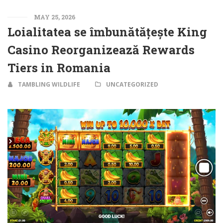
MAY 25, 2026
Loialitatea se îmbunătățește King
Casino Reorganizează Rewards
Tiers in Romania
TAMBLING WILDLIFE
UNCATEGORIZED