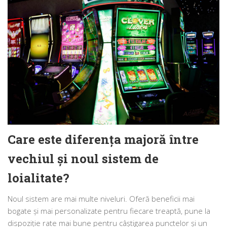
Care este diferența majoră între
vechiul și noul sistem de
loialitate?
Noul sistem are mai multe niveluri. Oferă beneficii mai
bogate și mai personalizate pentru fiecare treaptă, pune la
dispoziție rate mai bune pentru câștigarea punctelor și un