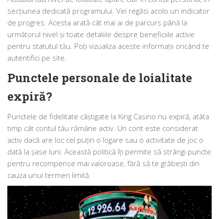
secțiunea dedicată programului. Vei regăsi acolo un indicator
de progres. Acesta arată cât mai ai de parcurs până la
următorul nivel și toate detaliile despre beneficiile active
pentru statutul tău. Poți vizualiza aceste informații oricând te
autentifici pe site.
Punctele personale de loialitate
expiră?
Punctele de fidelitate câștigate la King Casino nu expiră, atâta
timp cât contul tău rămâne activ. Un cont este considerat
activ dacă are loc cel puțin o logare sau o activitate de joc o
dată la șase luni. Această politică îți permite să strângi puncte
pentru recompense mai valoroase, fără să te grăbești din
cauza unui termen limită.