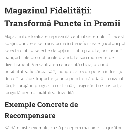
Magazinul Fidelității:
Transformă Puncte în Premii
Magazinul de loialitate reprezintă centrul sistemului. În acest
spațiu, punctele se transformă în beneficii reale. Jucătorii pot
selecta dintr-o selecție de opțiuni: rotiri gratuite, bonusuri în
bani, articole promoționale branduite sau momente de
divertisment. Versatilitatea reprezintă cheia, oferind
posibilitatea fiecăruia să își adapteze recompensa în funcție
de ce îi surâde. Importanța unui punct urcă odată cu nivelul
tău, încurajând progresia continuă și asigurând o satisfacție
tangibilă pentru loialitatea dovedită.
Exemple Concrete de
Recompensare
Să dăm niște exemple, ca să pricepem mai bine. Un jucător