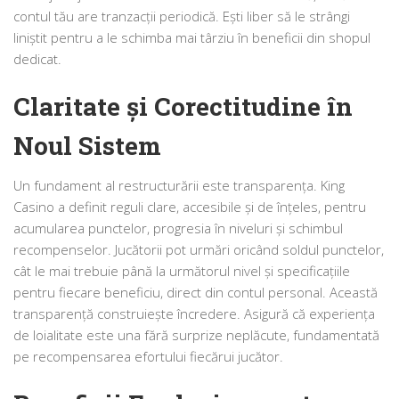
contul tău are tranzacții periodică. Ești liber să le strângi
liniștit pentru a le schimba mai târziu în beneficii din shopul
dedicat.
Claritate și Corectitudine în
Noul Sistem
Un fundament al restructurării este transparența. King
Casino a definit reguli clare, accesibile și de înțeles, pentru
acumularea punctelor, progresia în niveluri și schimbul
recompenselor. Jucătorii pot urmări oricând soldul punctelor,
cât le mai trebuie până la următorul nivel și specificațiile
pentru fiecare beneficiu, direct din contul personal. Această
transparență construiește încredere. Asigură că experiența
de loialitate este una fără surprize neplăcute, fundamentată
pe recompensarea efortului fiecărui jucător.