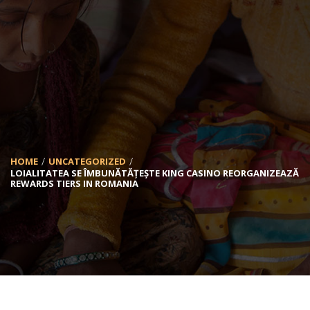
HOME
UNCATEGORIZED
LOIALITATEA SE ÎMBUNĂTĂȚEȘTE KING CASINO REORGANIZEAZĂ
REWARDS TIERS IN ROMANIA