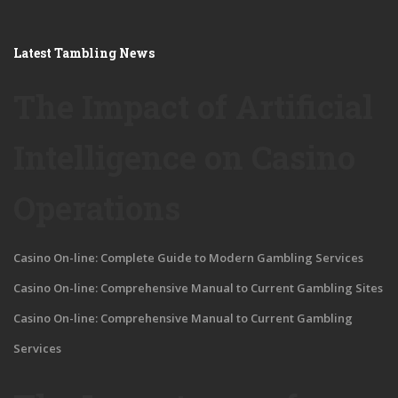
Latest Tambling News
The Impact of Artificial
Intelligence on Casino
Operations
Casino On-line: Complete Guide to Modern Gambling Services
Casino On-line: Comprehensive Manual to Current Gambling Sites
Casino On-line: Comprehensive Manual to Current Gambling
Services