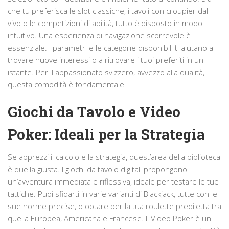
che tu preferisca le slot classiche, i tavoli con croupier dal
vivo o le competizioni di abilità, tutto è disposto in modo
intuitivo. Una esperienza di navigazione scorrevole è
essenziale. I parametri e le categorie disponibili ti aiutano a
trovare nuove interessi o a ritrovare i tuoi preferiti in un
istante. Per il appassionato svizzero, avvezzo alla qualità,
questa comodità è fondamentale.
Giochi da Tavolo e Video
Poker: Ideali per la Strategia
Se apprezzi il calcolo e la strategia, quest’area della biblioteca
è quella giusta. I giochi da tavolo digitali propongono
un’avventura immediata e riflessiva, ideale per testare le tue
tattiche. Puoi sfidarti in varie varianti di Blackjack, tutte con le
sue norme precise, o optare per la tua roulette prediletta tra
quella Europea, Americana e Francese. Il Video Poker è un