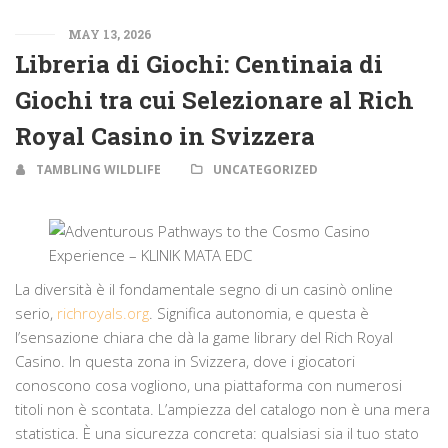
MAY 13, 2026
Libreria di Giochi: Centinaia di
Giochi tra cui Selezionare al Rich
Royal Casino in Svizzera
TAMBLING WILDLIFE
UNCATEGORIZED
La diversità è il fondamentale segno di un casinò online
serio,
richroyals.org
. Significa autonomia, e questa è
l’sensazione chiara che dà la game library del Rich Royal
Casino. In questa zona in Svizzera, dove i giocatori
conoscono cosa vogliono, una piattaforma con numerosi
titoli non è scontata. L’ampiezza del catalogo non è una mera
statistica. È una sicurezza concreta: qualsiasi sia il tuo stato