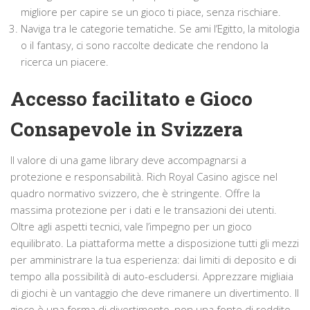
migliore per capire se un gioco ti piace, senza rischiare.
Naviga tra le categorie tematiche. Se ami l’Egitto, la mitologia
o il fantasy, ci sono raccolte dedicate che rendono la
ricerca un piacere.
Accesso facilitato e Gioco
Consapevole in Svizzera
Il valore di una game library deve accompagnarsi a
protezione e responsabilità. Rich Royal Casino agisce nel
quadro normativo svizzero, che è stringente. Offre la
massima protezione per i dati e le transazioni dei utenti.
Oltre agli aspetti tecnici, vale l’impegno per un gioco
equilibrato. La piattaforma mette a disposizione tutti gli mezzi
per amministrare la tua esperienza: dai limiti di deposito e di
tempo alla possibilità di auto-escludersi. Apprezzare migliaia
di giochi è un vantaggio che deve rimanere un divertimento. Il
gioco è una forma di divertimento, non una fonte di reddito.