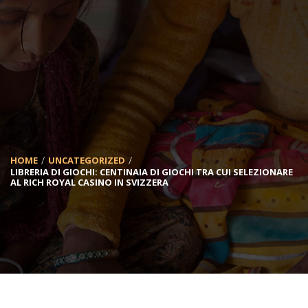
HOME
UNCATEGORIZED
LIBRERIA DI GIOCHI: CENTINAIA DI GIOCHI TRA CUI SELEZIONARE
AL RICH ROYAL CASINO IN SVIZZERA