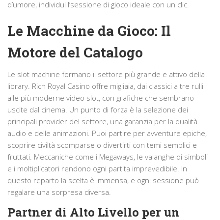
d’umore, individui l’sessione di gioco ideale con un clic.
Le Macchine da Gioco: Il
Motore del Catalogo
Le slot machine formano il settore più grande e attivo della
library. Rich Royal Casino offre migliaia, dai classici a tre rulli
alle più moderne video slot, con grafiche che sembrano
uscite dal cinema. Un punto di forza è la selezione dei
principali provider del settore, una garanzia per la qualità
audio e delle animazioni. Puoi partire per avventure epiche,
scoprire civiltà scomparse o divertirti con temi semplici e
fruttati. Meccaniche come i Megaways, le valanghe di simboli
e i moltiplicatori rendono ogni partita imprevedibile. In
questo reparto la scelta è immensa, e ogni sessione può
regalare una sorpresa diversa.
Partner di Alto Livello per un