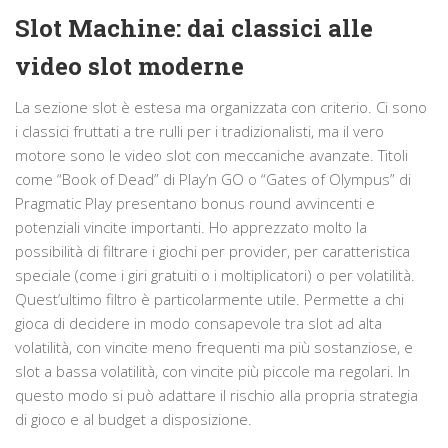
Slot Machine: dai classici alle
video slot moderne
La sezione slot è estesa ma organizzata con criterio. Ci sono
i classici fruttati a tre rulli per i tradizionalisti, ma il vero
motore sono le video slot con meccaniche avanzate. Titoli
come “Book of Dead” di Play’n GO o “Gates of Olympus” di
Pragmatic Play presentano bonus round avvincenti e
potenziali vincite importanti. Ho apprezzato molto la
possibilità di filtrare i giochi per provider, per caratteristica
speciale (come i giri gratuiti o i moltiplicatori) o per volatilità.
Quest’ultimo filtro è particolarmente utile. Permette a chi
gioca di decidere in modo consapevole tra slot ad alta
volatilità, con vincite meno frequenti ma più sostanziose, e
slot a bassa volatilità, con vincite più piccole ma regolari. In
questo modo si può adattare il rischio alla propria strategia
di gioco e al budget a disposizione.