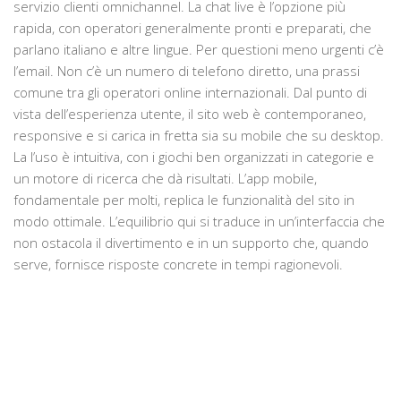
servizio clienti omnichannel. La chat live è l’opzione più
rapida, con operatori generalmente pronti e preparati, che
parlano italiano e altre lingue. Per questioni meno urgenti c’è
l’email. Non c’è un numero di telefono diretto, una prassi
comune tra gli operatori online internazionali. Dal punto di
vista dell’esperienza utente, il sito web è contemporaneo,
responsive e si carica in fretta sia su mobile che su desktop.
La l’uso è intuitiva, con i giochi ben organizzati in categorie e
un motore di ricerca che dà risultati. L’app mobile,
fondamentale per molti, replica le funzionalità del sito in
modo ottimale. L’equilibrio qui si traduce in un’interfaccia che
non ostacola il divertimento e in un supporto che, quando
serve, fornisce risposte concrete in tempi ragionevoli.