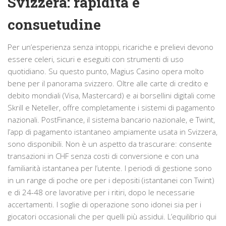
Svizzera: rapidità e
consuetudine
Per un’esperienza senza intoppi, ricariche e prelievi devono
essere celeri, sicuri e eseguiti con strumenti di uso
quotidiano. Su questo punto, Magius Casino opera molto
bene per il panorama svizzero. Oltre alle carte di credito e
debito mondiali (Visa, Mastercard) e ai borsellini digitali come
Skrill e Neteller, offre completamente i sistemi di pagamento
nazionali. PostFinance, il sistema bancario nazionale, e Twint,
l’app di pagamento istantaneo ampiamente usata in Svizzera,
sono disponibili. Non è un aspetto da trascurare: consente
transazioni in CHF senza costi di conversione e con una
familiarità istantanea per l’utente. I periodi di gestione sono
in un range di poche ore per i depositi (istantanei con Twint)
e di 24-48 ore lavorative per i ritiri, dopo le necessarie
accertamenti. I soglie di operazione sono idonei sia per i
giocatori occasionali che per quelli più assidui. L’equilibrio qui