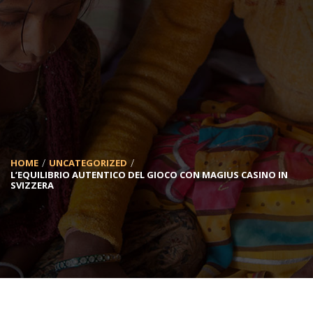
HOME
UNCATEGORIZED
L’EQUILIBRIO AUTENTICO DEL GIOCO CON MAGIUS CASINO IN
SVIZZERA