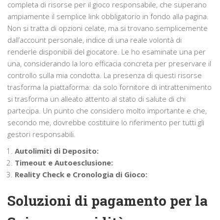
completa di risorse per il gioco responsabile, che superano
ampiamente il semplice link obbligatorio in fondo alla pagina.
Non si tratta di opzioni celate, ma si trovano semplicemente
dall’account personale, indice di una reale volontà di
renderle disponibili del giocatore. Le ho esaminate una per
una, considerando la loro efficacia concreta per preservare il
controllo sulla mia condotta. La presenza di questi risorse
trasforma la piattaforma: da solo fornitore di intrattenimento
si trasforma un alleato attento al stato di salute di chi
partecipa. Un punto che considero molto importante e che,
secondo me, dovrebbe costituire lo riferimento per tutti gli
gestori responsabili.
Autolimiti di Deposito:
Timeout e Autoesclusione:
Reality Check e Cronologia di Gioco:
Soluzioni di pagamento per la