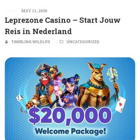
MAY 11, 2026
Leprezone Casino – Start Jouw
Reis in Nederland
TAMBLING WILDLIFE
UNCATEGORIZED