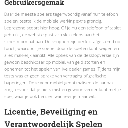
Gebruikersgemak
Daar de meeste spelers tegenwoordig vanaf hun telefoon
spelen, testte ik de mobiele werking extra grondig.
Leprezone scoort hier hoog. Of je nu een telefoon of tablet
gebruikt, de website past zich vlekkeloos aan het
schermformaat aan. De knoppen zijn perfect afgestemd op
touch, waardoor je soepel door de spellen kunt swipen en
alles makkelijk aantikt. Alle opties van de desktopversie zijn
gewoon beschikbaar op mobiel, van geld storten en
opnemen tot het spelen van live dealer games. Tijdens mijn
tests was er geen sprake van vertraging of grafische
haperingen. Deze voor mobiel geoptimaliseerde aanpak
zorgt ervoor dat je niets mist en gewoon verder kunt met je
spel, waar je ook bent en wanneer je maar wilt.
Licentie, Beveiliging en
Verantwoordelijk Spelen