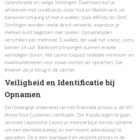
razendsnelle en veilige stortingen. Daarnaast kun je
afrekenen met creditcards zoals Visa en Mastercard, via
bankoverschrijving of met e-wallets zoals MiFinity en Skrill.
Stortingen worden veelal direct verwerkt, waardoor je
meteen kunt beginnen met spelen. Opnametijden
verschillen per methode. E-wallets zijn vaak het snelst, soms
binnen 24 uur. Bankoverschrijvingen kunnen enkele
werkdagen duren. Het casino toepast redelijke minimum- en
maximumlimieten voor zowel storten als opnemen. Die
limieten zie je terug in de cashier.
Veiligheid en Identificatie bij
Opnamen
Een belangrijk onderdeel van het financiële proces is de KYC
(Know Your Customer) verificatie. Om fraude tegen te gaan,
verzoekt Leprezone Casino je meestal bij je eerste opname
om een identiteitsbewijs en een recent adresbewijs te
uploaden. Dit is een standaard en verplicht proces in de