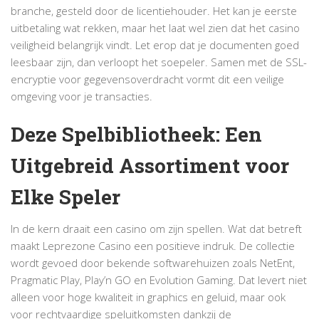
branche, gesteld door de licentiehouder. Het kan je eerste
uitbetaling wat rekken, maar het laat wel zien dat het casino
veiligheid belangrijk vindt. Let erop dat je documenten goed
leesbaar zijn, dan verloopt het soepeler. Samen met de SSL-
encryptie voor gegevensoverdracht vormt dit een veilige
omgeving voor je transacties.
Deze Spelbibliotheek: Een
Uitgebreid Assortiment voor
Elke Speler
In de kern draait een casino om zijn spellen. Wat dat betreft
maakt Leprezone Casino een positieve indruk. De collectie
wordt gevoed door bekende softwarehuizen zoals NetEnt,
Pragmatic Play, Play’n GO en Evolution Gaming. Dat levert niet
alleen voor hoge kwaliteit in graphics en geluid, maar ook
voor rechtvaardige speluitkomsten dankzij de