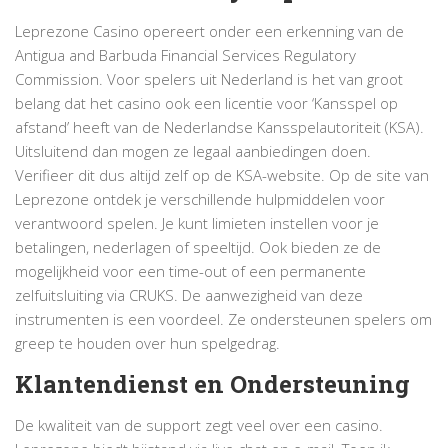
Leprezone Casino opereert onder een erkenning van de
Antigua and Barbuda Financial Services Regulatory
Commission. Voor spelers uit Nederland is het van groot
belang dat het casino ook een licentie voor ‘Kansspel op
afstand’ heeft van de Nederlandse Kansspelautoriteit (KSA).
Uitsluitend dan mogen ze legaal aanbiedingen doen.
Verifieer dit dus altijd zelf op de KSA-website. Op de site van
Leprezone ontdek je verschillende hulpmiddelen voor
verantwoord spelen. Je kunt limieten instellen voor je
betalingen, nederlagen of speeltijd. Ook bieden ze de
mogelijkheid voor een time-out of een permanente
zelfuitsluiting via CRUKS. De aanwezigheid van deze
instrumenten is een voordeel. Ze ondersteunen spelers om
greep te houden over hun spelgedrag.
Klantendienst en Ondersteuning
De kwaliteit van de support zegt veel over een casino.