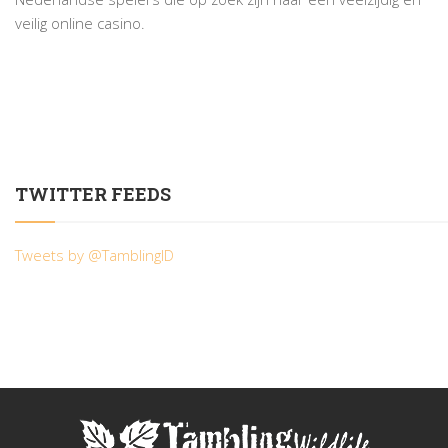
veilig online casino.
TWITTER FEEDS
Tweets by @TamblingID