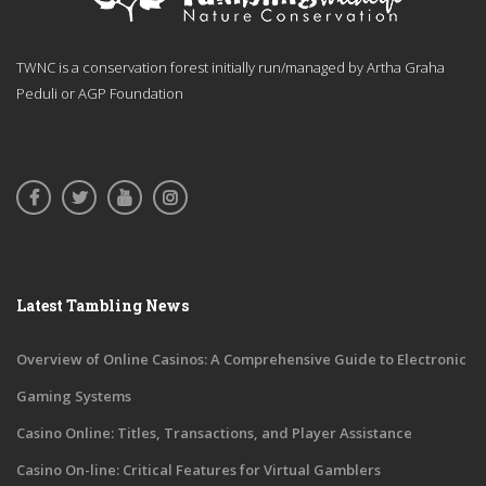
TWNC is a conservation forest initially run/managed by Artha Graha
Peduli or AGP Foundation
Latest Tambling News
Overview of Online Casinos: A Comprehensive Guide to Electronic
Gaming Systems
Casino Online: Titles, Transactions, and Player Assistance
Casino On-line: Critical Features for Virtual Gamblers