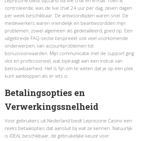
Leprezone biedt bijstand via live chat en e-mail. Toen ik
controleerde, was de live chat 24 uur per dag, zeven dagen
per week beschikbaar. De antwoordtijden waren snel. De
medewerkers waren vriendelijk en beantwoordden mijn
problemen, zowel algemeen als gedetailleerd, goed op. Een
uitgebreide FAQ-sectie bespreekt ook veel voorkomende
onderwerpen, van accountproblemen tot
bonusvoorwaarden. Mijn communicatie met de support ging
vlot en professioneel, wat bijdraagt aan een indruk van
betrouwbaarheid. Het is fijn om te weten dat je op een plek
kunt aankloppen als er iets is.
Betalingsopties en
Verwerkingssnelheid
Voor gebruikers uit Nederland biedt Leprezone Casino een
reeks betaalopties dat aansluit bij wat ze kennen. Natuurlijk
is iDEAL beschikbaar, de gebruikelijke keuze voor