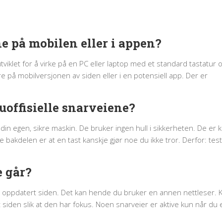
ne på mobilen eller i appen?
tviklet for å virke på en PC eller laptop med et standard tastatur 
re på mobilversjonen av siden eller i en potensiell app. Der er
 uoffisielle snarveiene?
din egen, sikre maskin. De bruker ingen hull i sikkerheten. De er 
e bakdelen er at en tast kanskje gjør noe du ikke tror. Derfor: test
e går?
r oppdatert siden. Det kan hende du bruker en annen nettleser. 
et siden slik at den har fokus. Noen snarveier er aktive kun når du 