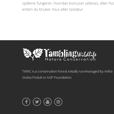
spillene fungerer, hvordan bonuser utløses, eller hvo
enten du bruker mus eller tastatur.
TWNC is a conservation forest initially run/managed by Artha
Graha Peduli or AGP Foundation