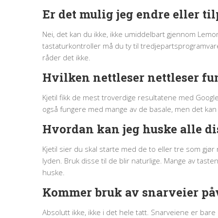
Er det mulig jeg endre eller t
Nei, det kan du ikke, ikke umiddelbart gjennom Lemon C
tastaturkontroller må du ty til tredjepartsprogramvare
råder det ikke.
Hvilken nettleser nettleser f
Kjetil fikk de mest troverdige resultatene med Googl
også fungere med mange av de basale, men det kan væ
Hvordan kan jeg huske alle d
Kjetil sier du skal starte med de to eller tre som gjør
lyden. Bruk disse til de blir naturlige. Mange av tasten
huske.
Kommer bruk av snarveier påv
Absolutt ikke, ikke i det hele tatt. Snarveiene er 