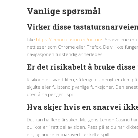
Vanlige spørsmål
Virker disse tastatursnarveie
Ikke
https://lemon-casino.eu/no-no/
. Snarveiene er u
nettleser som Chrome eller Firefox. De vil ikke funge
navigasjonen fullstendig annerledes.
Er det risikabelt å bruke disse
Risikoen er svært liten, så lenge du benytter dem på 
skjulte eller fullstendig vanlige funksjoner. Den enest
uten å ha penger i spill.
Hva skjer hvis en snarvei ikk
Det kan ha flere årsaker. Muligens Lemon Casino ha
du ikke er i rett del av siden. Pass på at du har klikk
inn, og andre er inaktivert i enkelte spill.