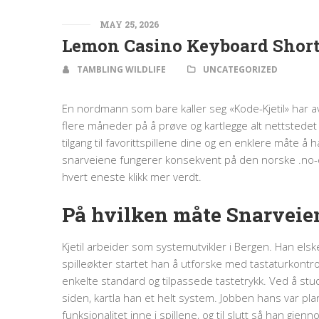
MAY 25, 2026
Lemon Casino Keyboard Short
TAMBLING WILDLIFE
UNCATEGORIZED
En nordmann som bare kaller seg «Kode-Kjetil» har a
flere måneder på å prøve og kartlegge alt nettstedet 
tilgang til favorittspillene dine og en enklere måte 
snarveiene fungerer konsekvent på den norske .no-
hvert eneste klikk mer verdt.
På hvilken måte Snarveie
Kjetil arbeider som systemutvikler i Bergen. Han el
spilleøkter startet han å utforske med tastaturkont
enkelte standard og tilpassede tastetrykk. Ved å stu
siden, kartla han et helt system. Jobben hans var p
funksjonalitet inne i spillene, og til slutt så han g