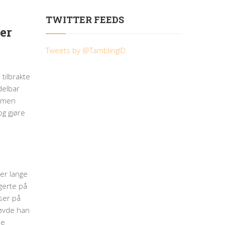
TWITTER FEEDS
er
Tweets by @TamblingID
tilbrakte
delbar
, men
g gjøre
er lange
gerte på
ser på
røvde han
ne