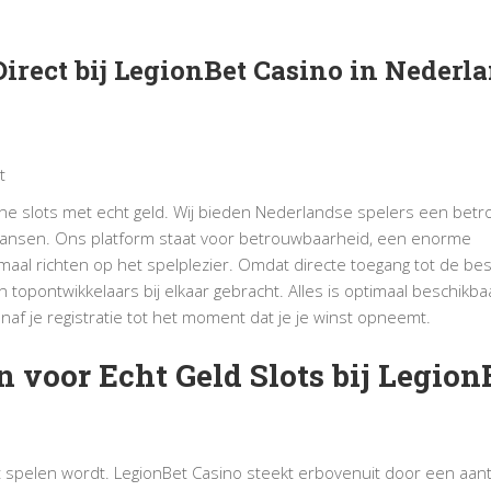
Direct bij LegionBet Casino in Nederl
line slots met echt geld. Wij bieden Nederlandse spelers een bet
kansen. Ons platform staat voor betrouwbaarheid, een enorme
elemaal richten op het spelplezier. Omdat directe toegang tot de be
topontwikkelaars bij elkaar gebracht. Alles is optimaal beschikba
naf je registratie tot het moment dat je je winst opneemt.
voor Echt Geld Slots bij Legion
t spelen wordt. LegionBet Casino steekt erbovenuit door een aant