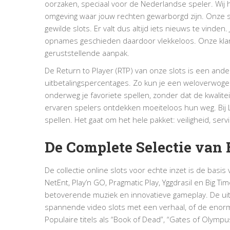
oorzaken, speciaal voor de Nederlandse speler. Wij 
omgeving waar jouw rechten gewarborgd zijn. Onze 
gewilde slots. Er valt dus altijd iets nieuws te vinde
opnames geschieden daardoor vlekkeloos. Onze klant
geruststellende aanpak.
De Return to Player (RTP) van onze slots is een ander
uitbetalingspercentages. Zo kun je een weloverwoge
onderweg je favoriete spellen, zonder dat de kwaliteit
ervaren spelers ontdekken moeiteloos hun weg. Bij 
spellen. Het gaat om het hele pakket: veiligheid, ser
De Complete Selectie van 
De collectie online slots voor echte inzet is de ba
NetEnt, Play’n GO, Pragmatic Play, Yggdrasil en Big T
betoverende muziek en innovatieve gameplay. De uitko
spannende video slots met een verhaal, of de enorme 
Populaire titels als “Book of Dead”, “Gates of Olympus