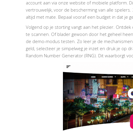
account aan via onze website of mobiele platform. Di
vertrouwelijk, voor de bescherming van alle spelers. 
altijd met mate. Bepaal vooraf een budget in dat je 
Volgend op je storting vangt aan het plezier. Ontdek
te scannen. Of blader gewoon door het geheel heen om
de demo-modus testen. Zo leer je de mechanismen e
geld, selecteer je simpelweg je inzet en druk je op 
Random Number Generator (RNG). Dit waarborgt voor