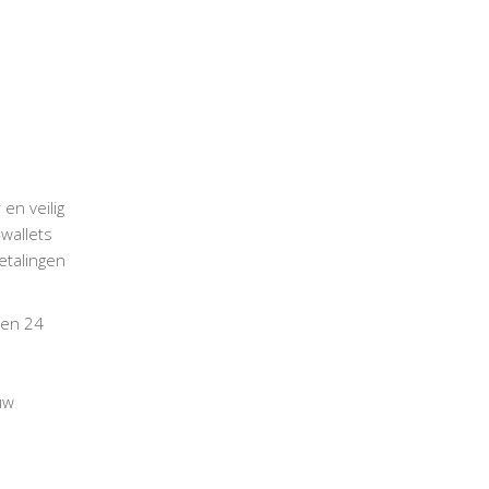
en veilig
-wallets
etalingen
nen 24
uw