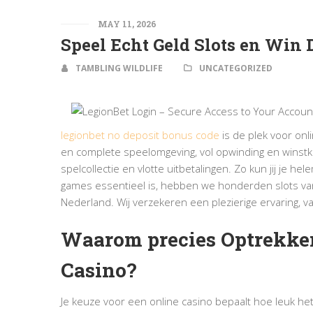
MAY 11, 2026
Speel Echt Geld Slots en Win 
TAMBLING WILDLIFE
UNCATEGORIZED
legionbet no deposit bonus code
is de plek voor on
en complete speelomgeving, vol opwinding en winst
spelcollectie en vlotte uitbetalingen. Zo kun jij je h
games essentieel is, hebben we honderden slots van 
Nederland. Wij verzekeren een plezierige ervaring, va
Waarom precies Optrekken 
Casino?
Je keuze voor een online casino bepaalt hoe leuk he