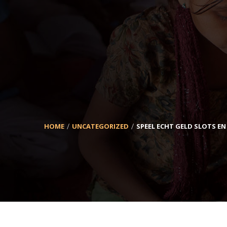
HOME
UNCATEGORIZED
SPEEL ECHT GELD SLOTS EN