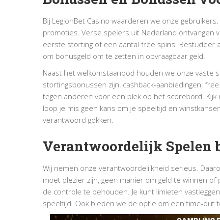
Bij LegionBet Casino waarderen we onze gebruikers. D
promoties. Verse spelers uit Nederland ontvangen 
eerste storting of een aantal free spins. Bestudeer
om bonusgeld om te zetten in opvraagbaar geld.
Naast het welkomstaanbod houden we onze vaste spe
stortingsbonussen zijn, cashback-aanbiedingen, free
tegen anderen voor een plek op het scorebord. Kijk
loop je mis geen kans om je speeltijd en winstkanse
verantwoord gokken.
Verantwoordelijk Spelen b
Wij nemen onze verantwoordelijkheid serieus. Daa
moet plezier zijn, geen manier om geld te winnen of 
de controle te behouden. Je kunt limieten vastleggen 
speeltijd. Ook bieden we de optie om een time-out te