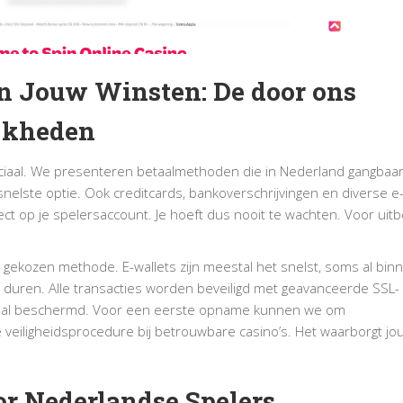
an Jouw Winsten: De door ons
jkheden
uciaal. We presenteren betaalmethoden die in Nederland gangbaar 
snelste optie. Ook creditcards, bankoverschrijvingen en diverse e
ect op je spelersaccount. Je hoeft dus nooit te wachten. Voor uitb
 gekozen methode. E-wallets zijn meestal het snelst, soms al bin
duren. Alle transacties worden beveiligd met geavanceerde SSL-
 totaal beschermd. Voor een eerste opname kunnen we om
ke veiligheidsprocedure bij betrouwbare casino’s. Het waarborgt jo
r Nederlandse Spelers