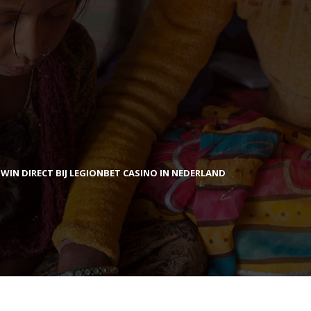
 WIN DIRECT BIJ LEGIONBET CASINO IN NEDERLAND