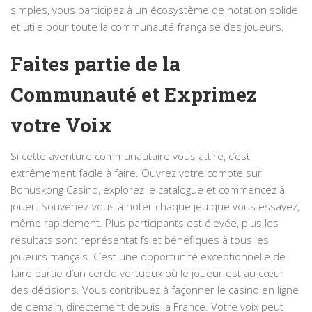
simples, vous participez à un écosystème de notation solide
et utile pour toute la communauté française des joueurs.
Faites partie de la
Communauté et Exprimez
votre Voix
Si cette aventure communautaire vous attire, c’est
extrêmement facile à faire. Ouvrez votre compte sur
Bonuskong Casino, explorez le catalogue et commencez à
jouer. Souvenez-vous à noter chaque jeu que vous essayez,
même rapidement. Plus participants est élevée, plus les
résultats sont représentatifs et bénéfiques à tous les
joueurs français. C’est une opportunité exceptionnelle de
faire partie d’un cercle vertueux où le joueur est au cœur
des décisions. Vous contribuez à façonner le casino en ligne
de demain, directement depuis la France. Votre voix peut