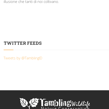
illusione che tanti di noi coltivano.
TWITTER FEEDS
Tweets by @TamblingID