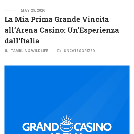
MAY 25, 2026
La Mia Prima Grande Vincita
all’Arena Casino: Un’Esperienza
dall’Italia
TAMBLING WILDLIFE
UNCATEGORIZED