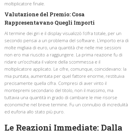
moltiplicatore finale.
Valutazione del Premio: Cosa
Rappresentavano Quegli Importi
Al termine dei giri e il display visualizzò l’cifra totale, per un
secondo pensai a un problema del software. L’importo era di
molte migliaia di euro, una quantità che nelle mie sessioni
non ero mai riuscito a raggiungere. La prima reazione fu di
ridare un’occhiata il valore della scommessa e il
moltiplicatore applicato. Le cifre, comunque, coincidevano: la
mia puntata, aumentata per quel fattore enorme, restituiva
precisamente quella cifra. Compresi di aver vinto il
montepremi secondario del titolo, non il massimo, ma
tuttavia una quantità in grado di cambiare le mie risorse
economiche nel breve termine. Fu un connubio di incredulità
ed euforia allo stato più puro.
Le Reazioni Immediate: Dalla