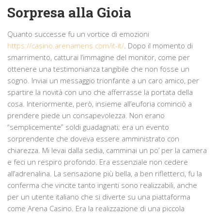
Sorpresa alla Gioia
Quanto successe fu un vortice di emozioni
https://casino.arenamens.com/it-it/
. Dopo il momento di
smarrimento, catturai l’immagine del monitor, come per
ottenere una testimonianza tangibile che non fosse un
sogno. Inviai un messaggio trionfante a un caro amico, per
spartire la novità con uno che afferrasse la portata della
cosa. Interiormente, però, insieme all’euforia cominciò a
prendere piede un consapevolezza. Non erano
“semplicemente” soldi guadagnati; era un evento
sorprendente che doveva essere amministrato con
chiarezza. Mi levai dalla sedia, camminai un po’ per la camera
e feci un respiro profondo. Era essenziale non cedere
all’adrenalina. La sensazione più bella, a ben rifletterci, fu la
conferma che vincite tanto ingenti sono realizzabili, anche
per un utente italiano che si diverte su una piattaforma
come Arena Casino. Era la realizzazione di una piccola