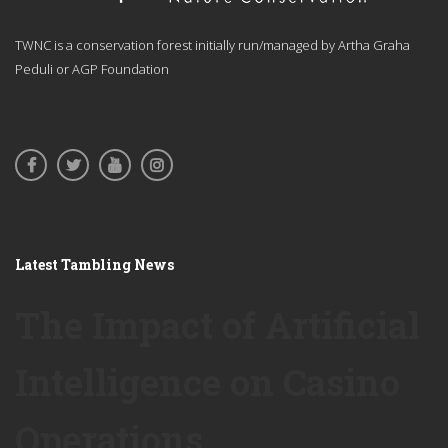
TWNC is a conservation forest initially run/managed by Artha Graha
Peduli or AGP Foundation
Latest Tambling News
The Impact of Artificial
Intelligence on Casino
Operations