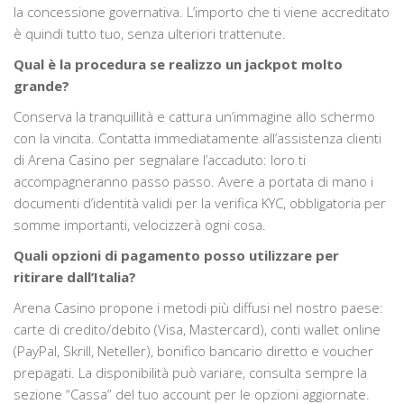
la concessione governativa. L’importo che ti viene accreditato
è quindi tutto tuo, senza ulteriori trattenute.
Qual è la procedura se realizzo un jackpot molto
grande?
Conserva la tranquillità e cattura un’immagine allo schermo
con la vincita. Contatta immediatamente all’assistenza clienti
di Arena Casino per segnalare l’accaduto: loro ti
accompagneranno passo passo. Avere a portata di mano i
documenti d’identità validi per la verifica KYC, obbligatoria per
somme importanti, velocizzerà ogni cosa.
Quali opzioni di pagamento posso utilizzare per
ritirare dall’Italia?
Arena Casino propone i metodi più diffusi nel nostro paese:
carte di credito/debito (Visa, Mastercard), conti wallet online
(PayPal, Skrill, Neteller), bonifico bancario diretto e voucher
prepagati. La disponibilità può variare, consulta sempre la
sezione “Cassa” del tuo account per le opzioni aggiornate.