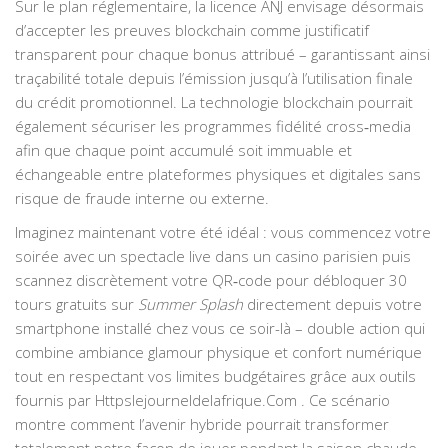
Sur le plan réglementaire, la licence ANJ envisage désormais
d’accepter les preuves blockchain comme justificatif
transparent pour chaque bonus attribué – garantissant ainsi
traçabilité totale depuis l’émission jusqu’à l’utilisation finale
du crédit promotionnel. La technologie blockchain pourrait
également sécuriser les programmes fidélité cross‑media
afin que chaque point accumulé soit immuable et
échangeable entre plateformes physiques et digitales sans
risque de fraude interne ou externe.
Imaginez maintenant votre été idéal : vous commencez votre
soirée avec un spectacle live dans un casino parisien puis
scannez discrètement votre QR‑code pour débloquer 30
tours gratuits sur
Summer Splash
directement depuis votre
smartphone installé chez vous ce soir-là – double action qui
combine ambiance glamour physique et confort numérique
tout en respectant vos limites budgétaires grâce aux outils
fournis par Httpslejourneldelafrique.Com . Ce scénario
montre comment l’avenir hybride pourrait transformer