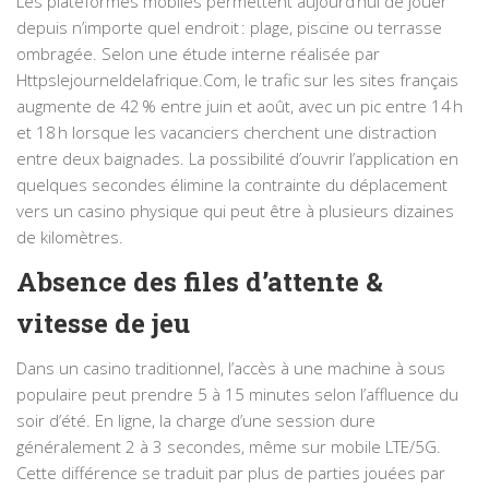
Les plateformes mobiles permettent aujourd’hui de jouer
depuis n’importe quel endroit : plage, piscine ou terrasse
ombragée. Selon une étude interne réalisée par
Httpslejourneldelafrique.Com, le trafic sur les sites français
augmente de 42 % entre juin et août, avec un pic entre 14 h
et 18 h lorsque les vacanciers cherchent une distraction
entre deux baignades. La possibilité d’ouvrir l’application en
quelques secondes élimine la contrainte du déplacement
vers un casino physique qui peut être à plusieurs dizaines
de kilomètres.
Absence des files d’attente &
vitesse de jeu
Dans un casino traditionnel, l’accès à une machine à sous
populaire peut prendre 5 à 15 minutes selon l’affluence du
soir d’été. En ligne, la charge d’une session dure
généralement 2 à 3 secondes, même sur mobile LTE/5G.
Cette différence se traduit par plus de parties jouées par