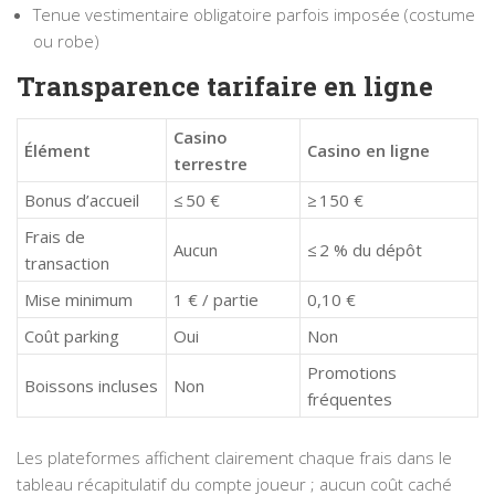
Tenue vestimentaire obligatoire parfois imposée (costume
ou robe)
Transparence tarifaire en ligne
Casino
Élément
Casino en ligne
terrestre
Bonus d’accueil
≤ 50 €
≥ 150 €
Frais de
Aucun
≤ 2 % du dépôt
transaction
Mise minimum
1 € / partie
0,10 €
Coût parking
Oui
Non
Promotions
Boissons incluses
Non
fréquentes
Les plateformes affichent clairement chaque frais dans le
tableau récapitulatif du compte joueur ; aucun coût caché