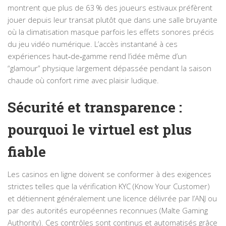
montrent que plus de 63 % des joueurs estivaux préfèrent
jouer depuis leur transat plutôt que dans une salle bruyante
où la climatisation masque parfois les effets sonores précis
du jeu vidéo numérique. L’accès instantané à ces
expériences haut‑de‑gamme rend l’idée même d’un
“glamour” physique largement dépassée pendant la saison
chaude où confort rime avec plaisir ludique.
Sécurité et transparence :
pourquoi le virtuel est plus
fiable
Les casinos en ligne doivent se conformer à des exigences
strictes telles que la vérification KYC (Know Your Customer)
et détiennent généralement une licence délivrée par l’ANJ ou
par des autorités européennes reconnues (Malte Gaming
Authority). Ces contrôles sont continus et automatisés grâce