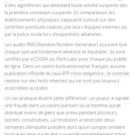
à des algorithmes qui détectent toute activité suspecte dès
la première connexion suspecte. En comparaison, les
établissements physiques s’appuient surtout sur des
contrôles ponctuels réalisés par leurs équipes internes ou
par la police locale lors d’inspections aléatoires.
Les audits RNG (Random Number Generator) assurent que
chaque spin est totalement aléatoire et équitable ; ils sont
certifiés par eCOGRA ou iTech Labs pour chaque jeu publié
en ligne. Dans un casino brick‑and‑mortar français, aucune
publication officielle du taux RTP n’est obligatoire ; le contrôle
repose sur des tests internes qui ne sont pas toujours
accessibles au public.
Un cas pratique illustre cette différence : un joueur a signalé
une fraude dans un casino parisien où la machine aurait
distribué moins de gains que prévu pendant plusieurs
soirées consécutives. La résolution a nécessité deux
semaines d’enquête policière alors qu’un compte similaire
bloqué en ligne aurait été suspendé immédiatement grâce