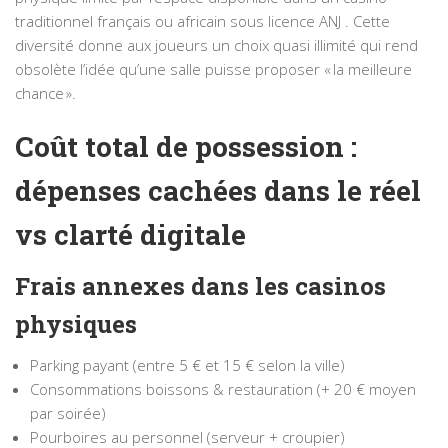
traditionnel français ou africain sous licence ANJ . Cette
diversité donne aux joueurs un choix quasi illimité qui rend
obsolète l’idée qu’une salle puisse proposer « la meilleure
chance ».
Coût total de possession :
dépenses cachées dans le réel
vs clarté digitale
Frais annexes dans les casinos
physiques
Parking payant (entre 5 € et 15 € selon la ville)
Consommations boissons & restauration (+ 20 € moyen
par soirée)
Pourboires au personnel (serveur + croupier)