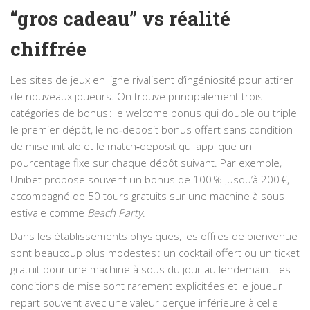
“gros cadeau” vs réalité
chiffrée
Les sites de jeux en ligne rivalisent d’ingéniosité pour attirer
de nouveaux joueurs. On trouve principalement trois
catégories de bonus : le welcome bonus qui double ou triple
le premier dépôt, le no‑deposit bonus offert sans condition
de mise initiale et le match‑deposit qui applique un
pourcentage fixe sur chaque dépôt suivant. Par exemple,
Unibet propose souvent un bonus de 100 % jusqu’à 200 €,
accompagné de 50 tours gratuits sur une machine à sous
estivale comme
Beach Party
.
Dans les établissements physiques, les offres de bienvenue
sont beaucoup plus modestes : un cocktail offert ou un ticket
gratuit pour une machine à sous du jour au lendemain. Les
conditions de mise sont rarement explicitées et le joueur
repart souvent avec une valeur perçue inférieure à celle