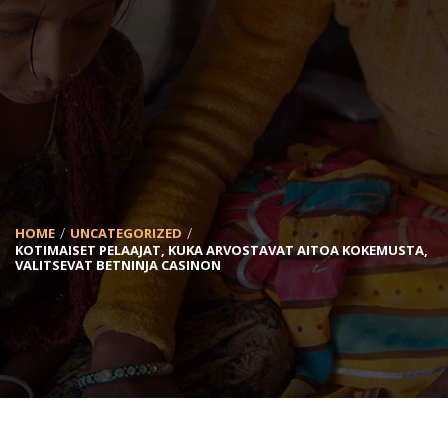
HOME
UNCATEGORIZED
KOTIMAISET PELAAJAT, KUKA ARVOSTAVAT AITOA KOKEMUSTA,
VALITSEVAT BETNINJA CASINON