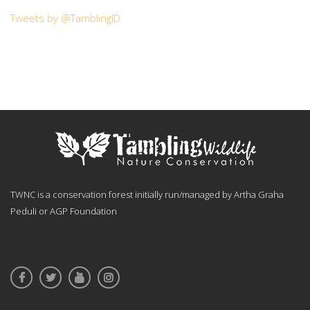
Tweets by @TamblingID
TWNC is a conservation forest initially run/managed by Artha Graha
Peduli or AGP Foundation