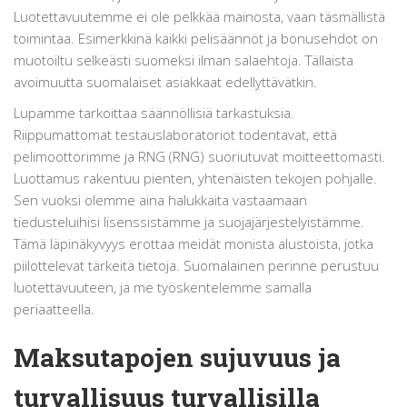
Luotettavuutemme ei ole pelkkää mainosta, vaan täsmällistä
toimintaa. Esimerkkinä kaikki pelisäännöt ja bonusehdot on
muotoiltu selkeästi suomeksi ilman salaehtoja. Tällaista
avoimuutta suomalaiset asiakkaat edellyttävätkin.
Lupamme tarkoittaa säännöllisiä tarkastuksia.
Riippumattomat testauslaboratoriot todentavat, että
pelimoottorimme ja RNG (RNG) suoriutuvat moitteettomasti.
Luottamus rakentuu pienten, yhtenäisten tekojen pohjalle.
Sen vuoksi olemme aina halukkaita vastaamaan
tiedusteluihisi lisenssistämme ja suojajärjestelyistämme.
Tämä läpinäkyvyys erottaa meidät monista alustoista, jotka
piilottelevat tärkeitä tietoja. Suomalainen perinne perustuu
luotettavuuteen, ja me työskentelemme samalla
periaatteella.
Maksutapojen sujuvuus ja
turvallisuus turvallisilla