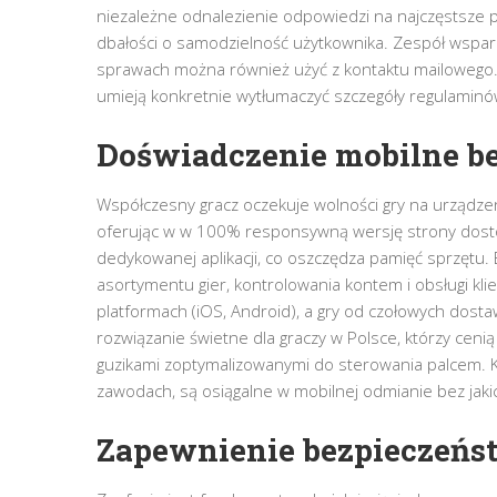
niezależne odnalezienie odpowiedzi na najczęstsze py
dbałości o samodzielność użytkownika. Zespół wsparc
sprawach można również użyć z kontaktu mailowego. Na
umieją konkretnie wytłumaczyć szczegóły regulamin
Doświadczenie mobilne b
Współczesny gracz oczekuje wolności gry na urządzen
oferując w w 100% responsywną wersję strony dost
dedykowanej aplikacji, co oszczędza pamięć sprzętu.
asortymentu gier, kontrolowania kontem i obsługi kli
platformach (iOS, Android), a gry od czołowych dostaw
rozwiązanie świetne dla graczy w Polsce, którzy ceni
guzikami zoptymalizowanymi do sterowania palcem. K
zawodach, są osiągalne w mobilnej odmianie bez jaki
Zapewnienie bezpieczeństw