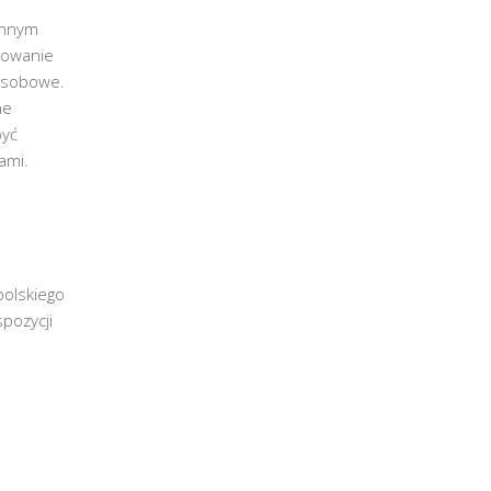
chnym
sowanie
 osobowe.
ne
być
ami.
polskiego
pozycji