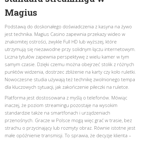
Magius
Podstawą do doskonałego doświadczenia z kasyna na żywo
jest technika. Magius Casino zapewnia przekazy wideo w
znakomitej ostrości, zwykle Full HD lub wyższej, które
utrzymują się niezawodne przy solidnym łączu internetowym.
Liczna tytułów zapewnia perspektywę z wielu kamer w tym
samym czasie. Dzięki czemu można obejrzeć stolik z różnych
punktów widzenia, dostrzec zbliżenie na karty czy koło ruletki.
Nowoczesne studia używają też technikę zwolnionego tempa
dla kluczowych sytuacji, jak zakończenie piłeczki na ruletce.
Platforma jest dostosowana z myślą o telefonów. Mówiąc
inaczej, że poziom streamingu pozostaje na wysokim
standardzie także na smartfonach i urządzeniach
przenośnych. Gracze w Polsce mogą więc grać w trasie, bez
strachu o przycinający lub rozmyty obraz. Równie istotne jest
małe opóźnienie transmisji. To sprawia, że decyzje klienta –