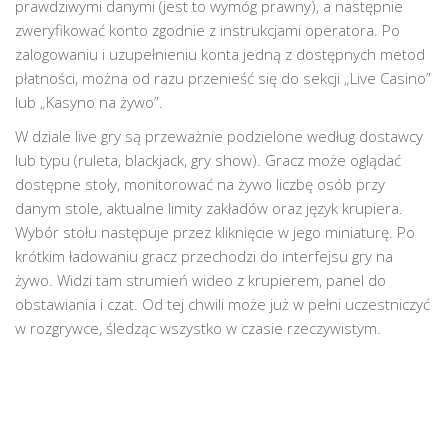
prawdziwymi danymi (jest to wymóg prawny), a następnie
zweryfikować konto zgodnie z instrukcjami operatora. Po
zalogowaniu i uzupełnieniu konta jedną z dostępnych metod
płatności, można od razu przenieść się do sekcji „Live Casino”
lub „Kasyno na żywo”.
W dziale live gry są przeważnie podzielone według dostawcy
lub typu (ruleta, blackjack, gry show). Gracz może oglądać
dostępne stoły, monitorować na żywo liczbę osób przy
danym stole, aktualne limity zakładów oraz język krupiera.
Wybór stołu następuje przez kliknięcie w jego miniaturę. Po
krótkim ładowaniu gracz przechodzi do interfejsu gry na
żywo. Widzi tam strumień wideo z krupierem, panel do
obstawiania i czat. Od tej chwili może już w pełni uczestniczyć
w rozgrywce, śledząc wszystko w czasie rzeczywistym.