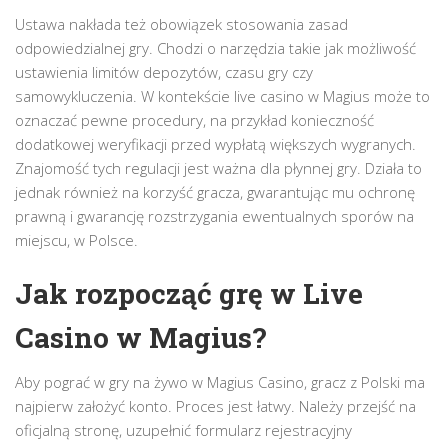
Ustawa nakłada też obowiązek stosowania zasad
odpowiedzialnej gry. Chodzi o narzędzia takie jak możliwość
ustawienia limitów depozytów, czasu gry czy
samowykluczenia. W kontekście live casino w Magius może to
oznaczać pewne procedury, na przykład konieczność
dodatkowej weryfikacji przed wypłatą większych wygranych.
Znajomość tych regulacji jest ważna dla płynnej gry. Działa to
jednak również na korzyść gracza, gwarantując mu ochronę
prawną i gwarancję rozstrzygania ewentualnych sporów na
miejscu, w Polsce.
Jak rozpocząć grę w Live
Casino w Magius?
Aby pograć w gry na żywo w Magius Casino, gracz z Polski ma
najpierw założyć konto. Proces jest łatwy. Należy przejść na
oficjalną stronę, uzupełnić formularz rejestracyjny