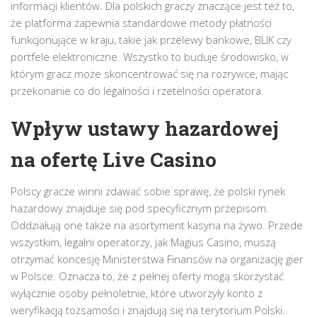
informacji klientów. Dla polskich graczy znaczące jest też to,
że platforma zapewnia standardowe metody płatności
funkcjonujące w kraju, takie jak przelewy bankowe, BLIK czy
portfele elektroniczne. Wszystko to buduje środowisko, w
którym gracz może skoncentrować się na rozrywce, mając
przekonanie co do legalności i rzetelności operatora.
Wpływ ustawy hazardowej
na ofertę Live Casino
Polscy gracze winni zdawać sobie sprawę, że polski rynek
hazardowy znajduje się pod specyficznym przepisom.
Oddziałują one także na asortyment kasyna na żywo. Przede
wszystkim, legalni operatorzy, jak Magius Casino, muszą
otrzymać koncesję Ministerstwa Finansów na organizację gier
w Polsce. Oznacza to, że z pełnej oferty mogą skorzystać
wyłącznie osoby pełnoletnie, które utworzyły konto z
weryfikacją tożsamości i znajdują się na terytorium Polski.