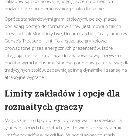
zakładów są zróżnicowane, więc gracze o odmiennym
budżecie bez problemu wybiorą stolik dla siebie.
Oprócz standardowymi grami stołowymi, polscy gracze
posiadają dostęp do formatów show. Jest mowa o takich
pozycjach jak Monopoly Live, Dream Catcher, Crazy Time czy
Gonzo’s Treasure Hunt. To angażujące gry kołowe
prowadzone przez energicznych prezenterów, które
integrują mechanizmy hazardu z widowiskową rozrywką i
dodatkowymi bonusami. Stanowią one nową alternatywę dla
tradycyjnych stołów, zapewniając inną dynamikę i szansę na
atrakcyjne wygrane.
Limity zakładów i opcje dla
rozmaitych graczy
Magius Casino dąży do tego, by reagować na oczekiwania
graczy o różnych budżetach. Jest to widoczne w systemie
limitów zakładów w sekcji live. W podstawowych grach