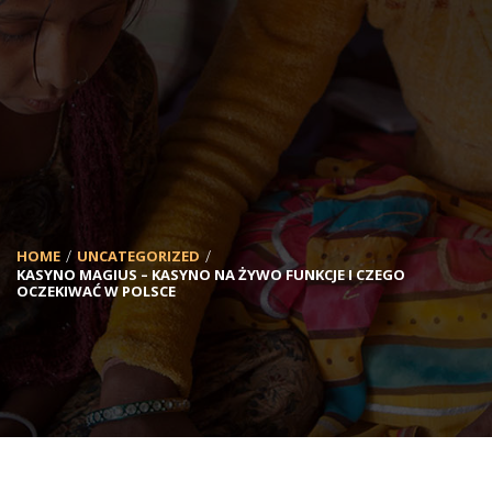
HOME
UNCATEGORIZED
KASYNO MAGIUS – KASYNO NA ŻYWO FUNKCJE I CZEGO
OCZEKIWAĆ W POLSCE