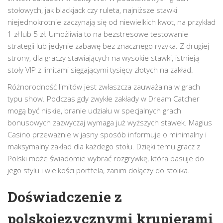
stołowych, jak blackjack czy ruleta, najniższe stawki
niejednokrotnie zaczynają się od niewielkich kwot, na przykład
1 zł lub 5 zł. Umożliwia to na bezstresowe testowanie
strategii lub jedynie zabawę bez znacznego ryzyka. Z drugiej
strony, dla graczy stawiających na wysokie stawki, istnieją
stoły VIP z limitami sięgającymi tysięcy złotych na zakład.
Różnorodność limitów jest zwłaszcza zauważalna w grach
typu show. Podczas gdy zwykłe zakłady w Dream Catcher
mogą być niskie, branie udziału w specjalnych grach
bonusowych zazwyczaj wymaga już wyższych stawek. Magius
Casino przeważnie w jasny sposób informuje o minimalny i
maksymalny zakład dla każdego stołu. Dzięki temu gracz z
Polski może świadomie wybrać rozgrywkę, która pasuje do
jego stylu i wielkości portfela, zanim dołączy do stolika.
Doświadczenie z
polskojęzycznymi krupierami